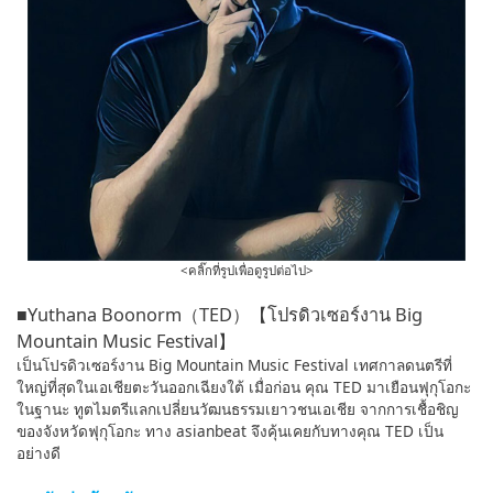
<คลิ๊กที่รูปเพื่อดูรูปต่อไป>
■Yuthana Boonorm（TED）【โปรดิวเซอร์งาน Big
Mountain Music Festival】
เป็นโปรดิวเซอร์งาน Big Mountain Music Festival เทศกาลดนตรีที่
ใหญ่ที่สุดในเอเชียตะวันออกเฉียงใต้ เมื่อก่อน คุณ TED มาเยือนฟุกุโอกะ
ในฐานะ ทูตไมตรีแลกเปลี่ยนวัฒนธรรมเยาวชนเอเชีย จากการเชื้อชิญ
ของจังหวัดฟุกุโอกะ ทาง asianbeat จึงคุ้นเคยกับทางคุณ TED เป็น
อย่างดี