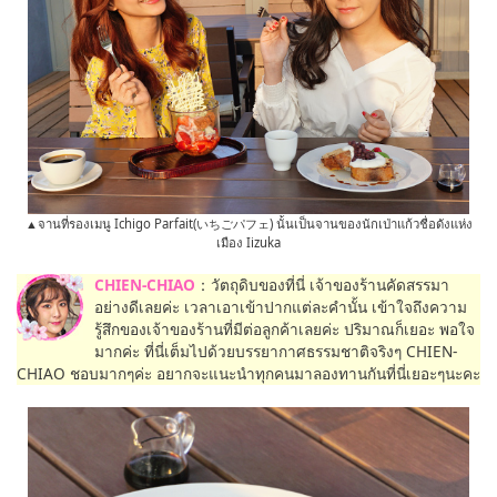
▲จานที่รองเมนู Ichigo Parfait(いちごパフェ) นั้นเป็นจานของนักเป่าแก้วชื่อดังแห่ง
เมือง Iizuka
CHIEN-CHIAO
：วัตถุดิบของที่นี่ เจ้าของร้านคัดสรรมา
อย่างดีเลยค่ะ เวลาเอาเข้าปากแต่ละคำนั้น เข้าใจถึงความ
รู้สึกของเจ้าของร้านที่มีต่อลูกค้าเลยค่ะ ปริมาณก็เยอะ พอใจ
มากค่ะ ที่นี่เต็มไปด้วยบรรยากาศธรรมชาติจริงๆ CHIEN-
CHIAO ชอบมากๆค่ะ อยากจะแนะนำทุกคนมาลองทานกันที่นี่เยอะๆนะคะ