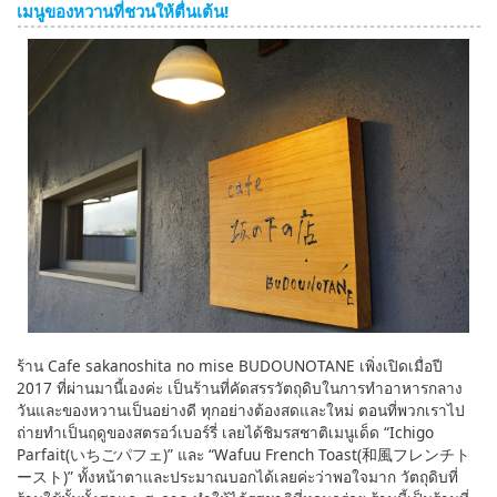
เมนูของหวานที่ชวนให้ตื่นเต้น!
ร้าน Cafe sakanoshita no mise BUDOUNOTANE เพิ่งเปิดเมื่อปี
2017 ที่ผ่านมานี้เองค่ะ เป็นร้านที่คัดสรรวัตถุดิบในการทำอาหารกลาง
วันและของหวานเป็นอย่างดี ทุกอย่างต้องสดและใหม่ ตอนที่พวกเราไป
ถ่ายทำเป็นฤดูของสตรอว์เบอร์รี่ เลยได้ชิมรสชาติเมนูเด็ด “Ichigo
Parfait(いちごパフェ)” และ “Wafuu French Toast(和風フレンチト
ースト)” ทั้งหน้าตาและประมาณบอกได้เลยค่ะว่าพอใจมาก วัตถุดิบที่