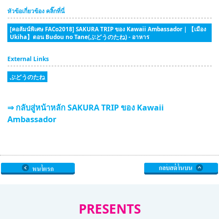
หัวข้อเกี่ยวข้อง คลิ๊กที่นี่
[คอลัมน์พิเศษ FACo2018] SAKURA TRIP ของ Kawaii Ambassador｜【เมือง
Ukiha】ตอน Budou no Tane(ぶどうのたね) - อาหาร
External Links
ぶどうのたね
⇒ กลับสู่หน้าหลัก SAKURA TRIP ของ Kawaii
Ambassador
PRESENTS