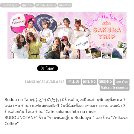
ประเทศ ญี่ปุ่น
ฟุคุโอกะ
บริโภค (คุรุเมะ)
ท่องเที่ยว
English
ภาษาไทย
tiéng Viêt
Bahasa Indonesia
LANGUAGES AVAILABLE:
Budou no Tane(ぶどうのたね) มีร้านค้าดูเหมือนบ้านพักอยู่ทั้งหมด 7
แห่ง เช่น ร้านกาแฟและหอศิลป์ วันนี้น้องทั้งสองของเราจะขอแนะนำ 3
ร้านด้วยกัน ได้แก่ร้าน "Cafe sakanoshita no mise
BUDOUNOTANE" ร้าน "ร้านขนมญี่ปุ่น Budouya " และร้าน "Zelkova
Coffee"