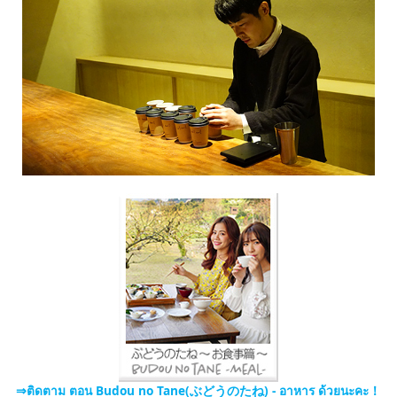
⇒ติดตาม ตอน Budou no Tane(ぶどうのたね) - อาหาร ด้วยนะคะ！