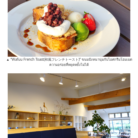
▲ “Wafuu French Toast(和風フレンチトースト)” ขนมปังหนานุ่มกับไอศกรีมโฮมเมด
ความอร่อยที่หยุดหยั้งไม่ได้