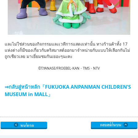
และไม่ใช่ส่วนของกิจกรรมและเวทีการแสดงเท่านั้น ทางร้านค้าทั้ง 17
แห่งต่างก็มีของเกี่ยวกับคริสมาสต์ออกมาจำหน่ายกับแบบให้เลือกกันไม่
ถูกเชียวเลย มาเยี่ยมชมกันเยอะๆนะคะ
©T.YANASE/FROEBEL-KAN・TMS・NTV
⇒กลับสู่หน้าหลัก「FUKUOKA ANPANMAN CHILDREN'S
MUSEUM in MALL」