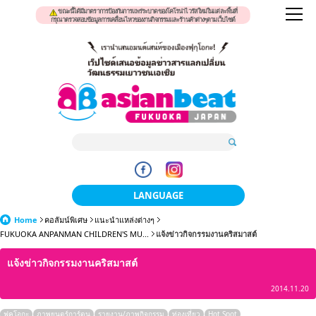
ขณะนี้ได้มีมาตราการป้องกันการแพร่ระบาดของโคโรน่าไวรัสใหม่ในแต่ละพื้นที่
กรุณาตรวจสอบข้อมูลการเคลื่อนไหวของงานกิจกรรมและร้านค้าต่างๆตามเว็บไซต์
LANGUAGE
Home
คอลัมน์พิเศษ
แนะนำแหล่งต่างๆ
日本語
FUKUOKA ANPANMAN CHILDREN'S MU...
แจ้งข่าวกิจกรรมงานคริสมาสต์
한국어
แจ้งข่าวกิจกรรมงานคริสมาสต์
簡体中文
2014.11.20
繁體中文
ฟุคุโอกะ
ภาพยนตร์การ์ตูน
รายงาน/ภาพกิจกรรม
ท่องเที่ยว
Hot Spot