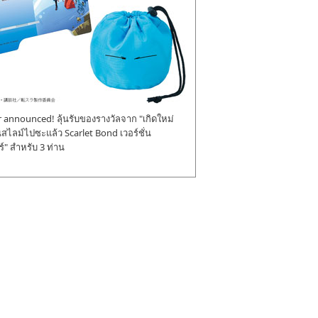
announced! ลุ้นรับของรางวัลจาก "เกิดใหม่
ป็นสไลม์ไปซะแล้ว Scarlet Bond เวอร์ชั่น
" สำหรับ 3 ท่าน