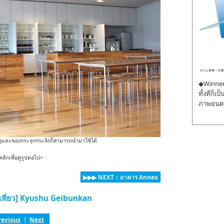
◆Winner 
ทั้งทีก็เ
ภาพยนตร์
และของกระจุกกระจิกก็สามารถนำมาใช้ได้
คลิกเพื่อดูรูปต่อไป>
▶▶▶ NEXT：อาคาร Annex
องเที่ยว] Kyushu Geibunkan
revious
|
Next