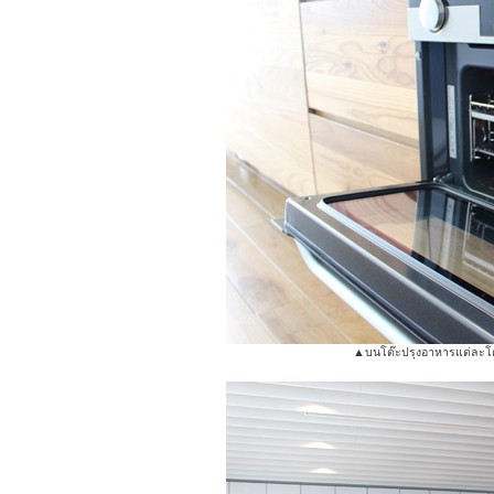
▲บนโต๊ะปรุงอาหารแต่ละโต๊ะม