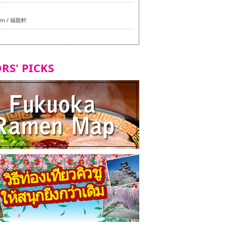
6
en / 福龍軒
7
azu สาขาหลักฮากาตะ - ทัวร์ชิมเมนูวีแกนและมังสวิรัติ
ุโอกะ -
RS' PICKS
7
ูวีแกนและมังสวิรัติในเมืองฟุกุโอกะ
2
d Daimyo - ทัวร์ชิมเมนูวีแกนและมังสวิรัติในเมืองฟุกุโอ
8
ken Orio Honsha Udon-ten / 東筑軒 折尾本社うどん店
7
hi Shokudo / 丸好食堂