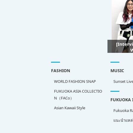
[Interv
W
FASHION
MUSIC
WORLD FASHION SNAP
Sunset Liv
FUKUOKA ASIA COLLECTIO
N（FACo）
FUKUOKA 
Asian Kawaii Style
Fukuoka 
แนะนำแหล่ง