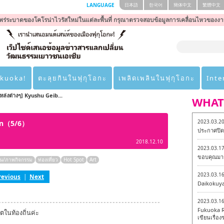
LANGUAGE
日本語
한국어
簡体中文
繁體中文
ร่ระบาดของโคโรน่าไวรัสใหม่ในแต่ละพื้นที่ กรุณาตรวจสอบข้อมูลการเคลื่อนไหวของงา
ukuoka!
ตะลุยกินในฟุกุโอกะ
เพลิดเพลินในฟุกุโอกะ
Inte
ล่งต่างๆ] Kyushu Geib...
WHAT
2023.03.2
kan（5/6）
ประกาศปิดเ
2018.12.10
2023.03.1
ขอบคุณมาก
น/ภาพกิจกรรม
ท่องเที่ยว
Hot Spot
Art
2023.03.1
revious
|
Next
Daikokuy
2023.03.1
Fukuoka R
ตในท้องถิ่นค่ะ
เขียนเรื่องร