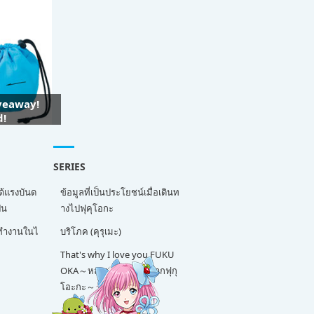
iveaway!
d!
SERIES
ด้แรงบันด
ข้อมูลที่เป็นประโยชน์เมื่อเดินท
่น
างไปฟุคุโอกะ
ี่ทำงานในไ
บริโภค (คุรุเมะ)
That's why I love you FUKU
OKA～หลายเรื่องน่ารักจากฟุกุ
โอะกะ～