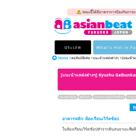
ขณะนี้ได้มีมาตราการป้องกันการแพ
ประเภท
What's Hot in F
Home
คอลัมน์พิเศษ
แนะนำแหล่งต่างๆ
[แนะนำแห
[แนะนำแหล่งต่างๆ] Kyushu Geibun
ประเทศ ญี่ปุ่น
ฟุคุโอกะ
ประสบการณ์/เวิร์คช็อป
รายงา
P
อาคารหลัก: ห้องเรียนเวิร์คช้อป
ในห้องเรียนเวิร์คช้อปทำจากต้นสนยาเมะที่ผลิ