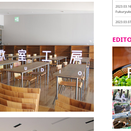
2023.03.1
Fukuryuk
2023.03.0
Isogiyokar
ในเมืองฟุก
EDITO
2023.03.0
ทัวร์ชิมเมน
2023.03.0
little stan
กะ -
2023.02.2
Tochiku
2023.02.2
Maruyos