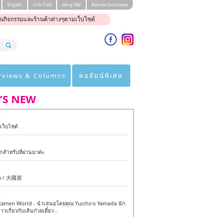
English
ภาษาไทย
tiéng Viêt
Bahasa Indonesia
นกิจกรรมและร้านค้าต่างๆตามเว็บไซต์
rviews & Columns
คอลัมน์พิเศษ
’S NEW
0
ว็บไซต์
7
สำหรับที่ผ่านมาค่ะ
6
a / 大國屋
6
amen World - นำเสนอโดยคุณ Yuichiro Yamada นัก
าวเกี่ยวกับเส้นก๋วยเตี๋ยว -