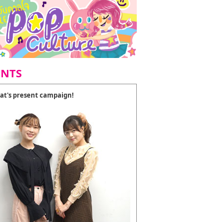
ENTS
at's present campaign!