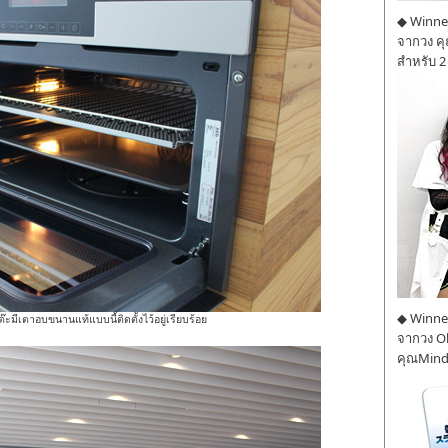
◆ Winner
จากวง ค
สำหรับ 2
◆ Winner
ีเตาอบขนานแท้แบบนี้ติดตั้งไว้อยู่เรียบร้อย
จากวง O
คุณMind