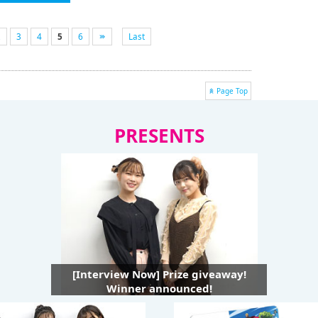
2
3
4
5
6
Last
Page Top
PRESENTS
[Interview Now] Prize giveaway!
Winner announced!