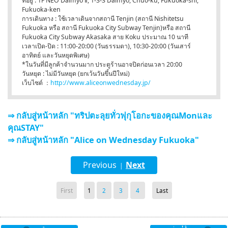
ที่อยู่ : 1F NEO Daimyo Ⅱ, 1-3-3 Daimyo, Chuo-ku, Fukuoka-shi,
Fukuoka-ken
การเดินทาง : ใช้เวลาเดินจากสถานี Tenjin (สถานี Nishitetsu
Fukuoka หรือ สถานี Fukuoka City Subway Tenjin)หรือ สถานี
Fukuoka City Subway Akasaka สาย Koku ประมาณ 10 นาที
เวลาเปิด-ปิด : 11:00-20:00 (วันธรรมดา), 10:30-20:00 (วันเสาร์
อาทิตย์ และวันหยุดพิเศษ)
*ในวันที่มีลูกค้าจำนวนมาก ประตูร้านอาจปิดก่อนเวลา 20:00
วันหยุด : ไม่มีวันหยุด (ยกเว้นวันขึ้นปีใหม่)
เว็บไซต์ ：
http://www.aliceonwednesday.jp/
⇒ กลับสู่หน้าหลัก "ทริปตะลุยทั่วฟุกุโอกะของคุณMonและ
คุณSTAY"
⇒ กลับสู่หน้าหลัก "Alice on Wednesday Fukuoka"
Previous
Next
|
First
1
2
3
4
Last