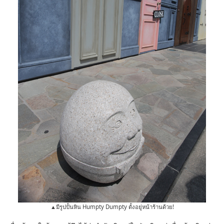
▲มีรูปปั้นหิน Humpty Dumpty ตั้งอยู่หน้าร้านด้วย!