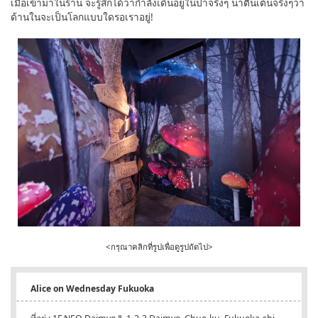
เมื่อเข้ามาในร้าน จะรู้สึกได้ว่ากำลังเดินอยู่ในป่าจริงๆ น่าตื่นเต้นจริงๆว่า
ด้านในจะเป็นโลกแบบใดรอเราอยู่!
<กรุณาคลิกที่รูปเพื่อดูรูปถัดไป>
Alice on Wednesday Fukuoka