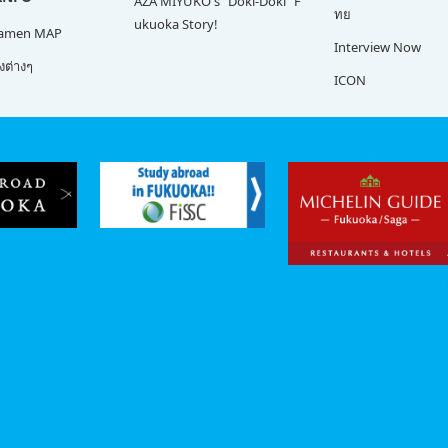
AZA MIYUKO's "Doki-Doki" F
ทย
ukuoka Story!
Ramen MAP
Interview Now
ต่างๆ
ICON