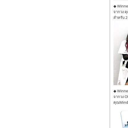
◆ Winner
จากวง ค
สำหรับ 2
◆ Winner
จากวง O
คุณMind