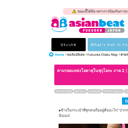
ขณะนี้ได้มีมาตราการป้องกันการแพ
ประเภท
What's Hot in F
Home
คอลัมน์พิเศษ
Fukuoka Otaku Map
ตามร
ตามรอยแหล่งโอตาคุในฟุกุโอกะ ภาค 2 
ประเทศ ญี่ปุ่น
ฟุคุโอกะ
คอสเพลย์
บริโภค (คุรุเมะ)
H
P
●ข้างในกระเป๋าที่ทุกคนถืออยู่คืออะไร? ปากก
นั่นเอง!