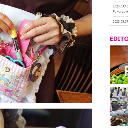
2023.03.1
Fukuryuk
2023.03.0
Isogiyokar
ในเมืองฟุก
EDITO
2023.03.0
ทัวร์ชิมเมน
2023.03.0
little stan
กะ -
2023.02.2
Tochiku
2023.02.2
Maruyos