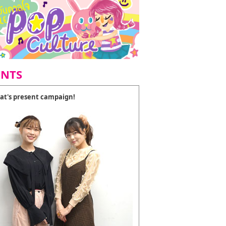
ENTS
at's present campaign!