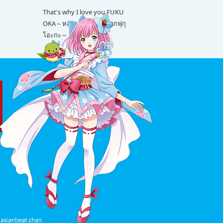
That's why I love you FUKU
OKA～หลายเรื่องน่ารักจากฟุกุ
โอะกะ～