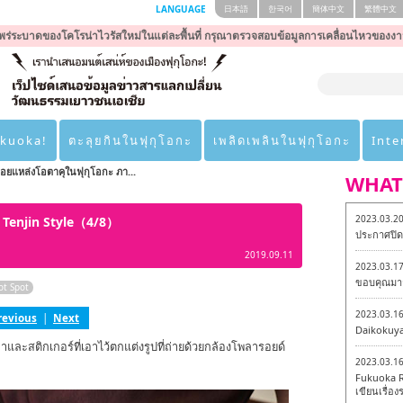
LANGUAGE
日本語
한국어
簡体中文
繁體中文
ร่ระบาดของโคโรน่าไวรัสใหม่ในแต่ละพื้นที่ กรุณาตรวจสอบข้อมูลการเคลื่อนไหวของงา
ukuoka!
ตะลุยกินในฟุกุโอกะ
เพลิดเพลินในฟุกุโอกะ
Inte
อยแหล่งโอตาคุในฟุกุโอกะ ภา...
WHAT
2023.03.2
| Tenjin Style（4/8）
ประกาศปิดเ
2019.09.11
2023.03.1
ขอบคุณมาก
ot Spot
2023.03.1
revious
|
Next
Daikokuy
าและสติกเกอร์ที่เอาไว้ตกแต่งรูปที่ถ่ายด้วยกล้องโพลารอยด์
2023.03.1
Fukuoka R
เขียนเรื่องร