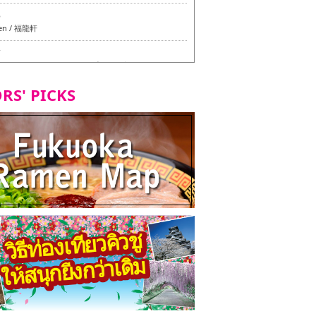
6
en / 福龍軒
7
azu สาขาหลักฮากาตะ - ทัวร์ชิมเมนูวีแกนและมังสวิรัติ
ุโอกะ -
RS' PICKS
7
ูวีแกนและมังสวิรัติในเมืองฟุกุโอกะ
2
d Daimyo - ทัวร์ชิมเมนูวีแกนและมังสวิรัติในเมืองฟุกุโอ
8
ken Orio Honsha Udon-ten / 東筑軒 折尾本社うどん店
7
hi Shokudo / 丸好食堂