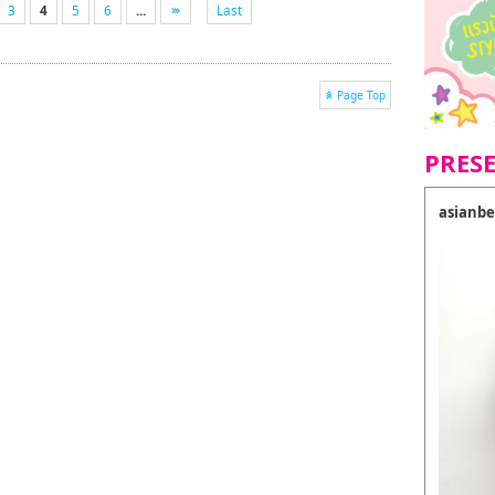
3
4
5
6
...
Last
Page Top
PRES
asianbe