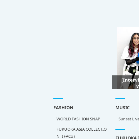
[Interv
W
FASHION
MUSIC
WORLD FASHION SNAP
Sunset Liv
FUKUOKA ASIA COLLECTIO
N（FACo）
FUKUOKA 