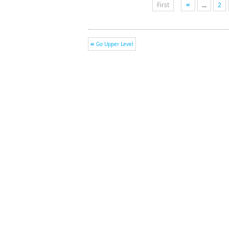
First
...
2
Go Upper Level