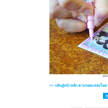
คลิก
>> กลับสู่หน้าหลัก ตามรอยแหล่งโอต
P