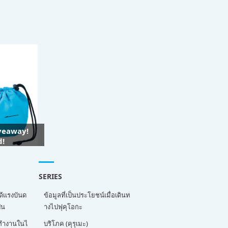
iveaway!
d!
SERIES
ด้แรงบันด
ข้อมูลที่เป็นประโยชน์เมื่อเดินท
่น
างไปฟุคุโอกะ
ี่ทำงานในไ
บริโภค (คุรุเมะ)