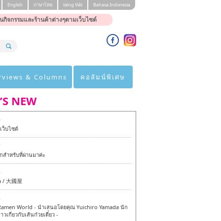
English
ภาษาไทย
tiéng Viêt
Bahasa Indonesia
นกิจกรรมและร้านค้าต่างๆตามเว็บไซต์
rviews & Columns
คอลัมน์พิเศษ
’S NEW
0
ว็บไซต์
7
สำหรับที่ผ่านมาค่ะ
6
a / 大國屋
6
amen World - นำเสนอโดยคุณ Yuichiro Yamada นัก
าวเกี่ยวกับเส้นก๋วยเตี๋ยว -