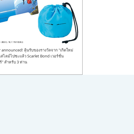
announced! ลุ้นรับของรางวัลจาก "เกิดใหม่
ป็นสไลม์ไปซะแล้ว Scarlet Bond เวอร์ชั่น
" สำหรับ 3 ท่าน