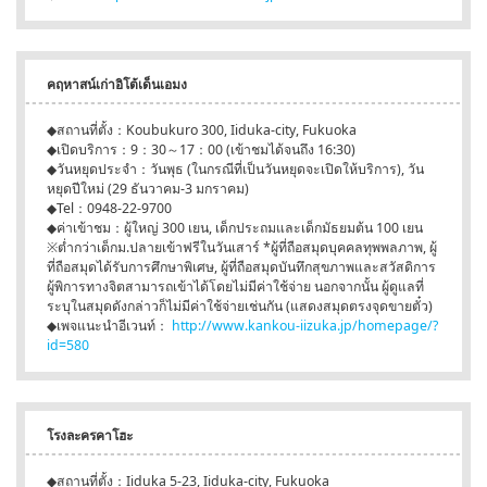
คฤหาสน์เก่าอิโต้เด็นเอมง
◆สถานที่ตั้ง：Koubukuro 300, Iiduka-city, Fukuoka
◆เปิดบริการ：9：30～17：00 (เข้าชมได้จนถึง 16:30)
◆วันหยุดประจำ：วันพุธ (ในกรณีที่เป็นวันหยุดจะเปิดให้บริการ), วัน
หยุดปีใหม่ (29 ธันวาคม-3 มกราคม)
◆Tel：0948-22-9700
◆ค่าเข้าชม：ผู้ใหญ่ 300 เยน, เด็กประถมและเด็กมัธยมต้น 100 เยน
※ต่ำกว่าเด็กม.ปลายเข้าฟรีในวันเสาร์ *ผู้ที่ถือสมุดบุคคลทุพพลภาพ, ผู้
ที่ถือสมุดได้รับการศึกษาพิเศษ, ผู้ที่ถือสมุดบันทึกสุขภาพและสวัสดิการ
ผู้พิการทางจิตสามารถเข้าได้โดยไม่มีค่าใช้จ่าย นอกจากนั้น ผู้ดูแลที่
ระบุในสมุดดังกล่าวก็ไม่มีค่าใช้จ่ายเช่นกัน (แสดงสมุดตรงจุดขายตั๋ว)
◆เพจแนะนำอีเวนท์：
http://www.kankou-iizuka.jp/homepage/?
id=580
โรงละครคาโฮะ
◆สถานที่ตั้ง：Iiduka 5-23, Iiduka-city, Fukuoka