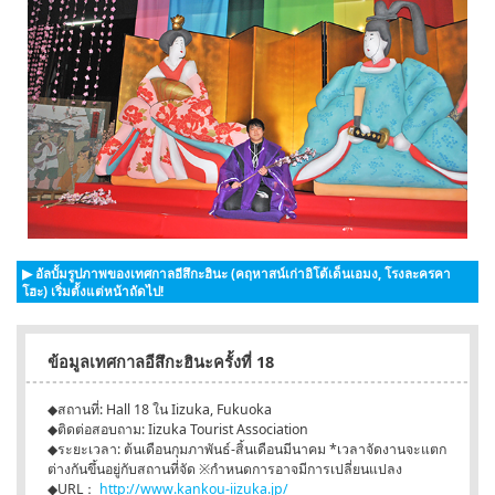
▶ อัลบั้มรูปภาพของเทศกาลอีสึกะฮินะ (คฤหาสน์เก่าอิโต้เด็นเอมง, โรงละครคา
โฮะ) เริ่มตั้งแต่หน้าถัดไป!
ข้อมูลเทศกาลอีสึกะฮินะครั้งที่ 18
◆สถานที่: Hall 18 ใน Iizuka, Fukuoka
◆ติดต่อสอบถาม: Iizuka Tourist Association
◆ระยะเวลา: ต้นเดือนกุมภาพันธ์-สิ้นเดือนมีนาคม *เวลาจัดงานจะแตก
ต่างกันขึ้นอยู่กับสถานที่จัด ※กำหนดการอาจมีการเปลี่ยนแปลง
◆URL：
http://www.kankou-iizuka.jp/