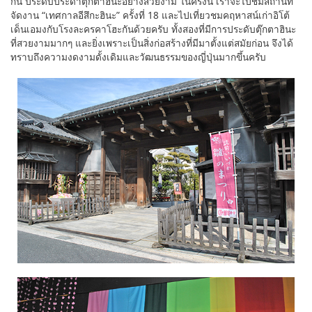
กัน ประดับประดาตุ๊กตาฮินะอย่างสวยงาม ในครั้งนี้ เราจะไปชมสถานที่
จัดงาน “เทศกาลอีสึกะฮินะ” ครั้งที่ 18 และไปเที่ยวชมคฤหาสน์เก่าอิโต้
เด็นเอมงกับโรงละครคาโฮะกันด้วยครับ ทั้งสองที่มีการประดับตุ๊กตาฮินะ
ที่สวยงามมากๆ และยิ่งเพราะเป็นสิ่งก่อสร้างที่มีมาตั้งแต่สมัยก่อน จึงได้
ทราบถึงความงดงามดั้งเดิมและวัฒนธรรมของญี่ปุ่นมากขึ้นครับ