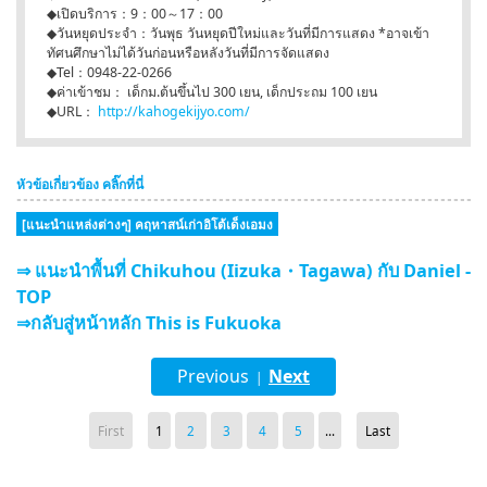
◆เปิดบริการ：9：00～17：00
◆วันหยุดประจำ：วันพุธ วันหยุดปีใหม่และวันที่มีการแสดง *อาจเข้า
ทัศนศึกษาไม่ได้วันก่อนหรือหลังวันที่มีการจัดแสดง
◆Tel：0948-22-0266
◆ค่าเข้าชม： เด็กม.ต้นขึ้นไป 300 เยน, เด็กประถม 100 เยน
◆URL：
http://kahogekijyo.com/
หัวข้อเกี่ยวข้อง คลิ๊กที่นี่
[แนะนำแหล่งต่างๆ] คฤหาสน์เก่าอิโต้เด็งเอมง
⇒ แนะนำพื้นที่ Chikuhou (Iizuka・Tagawa) กับ Daniel -
TOP
⇒กลับสู่หน้าหลัก This is Fukuoka
Previous
Next
|
First
1
2
3
4
5
...
Last