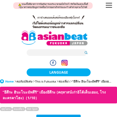
ขณะนี้ได้มีมาตราการป้องกันการแพร่ระบาดของโคโรน่าไวรัสใหม่ในแต่ละพื้นที่
กรุณาตรวจสอบข้อมูลการเคลื่อนไหวของงานกิจกรรมและร้านค้าต่างๆตามเว็บไซต์
LANGUAGE
Home
คอลัมน์พิเศษ
This is Fukuoka
日本語
ท่องเที่ยว
“อีสึกะ ฮินะโนะมัทสึริ” เมืองอ...
“อีสึกะ ฮินะโนะมัทสึริ” เมืองอีสึกะ (คฤหาสน์เก่าอิโต้เด็นเอมง, โรง
한국어
ละครคาโฮะ)（1/10）
簡体中文
ฟุคุโอกะ
ท่องเที่ยว
Hot Spot
繁體中文