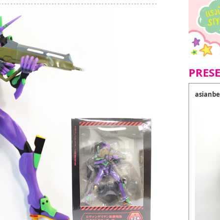
PRES
asianbe