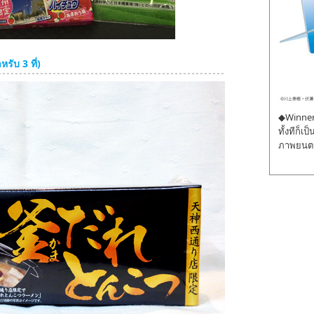
ับ 3 ที่)
◆Winner 
ทั้งทีก็เ
ภาพยนตร์