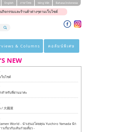
English
ภาษาไทย
tiéng Viêt
Bahasa Indonesia
นกิจกรรมและร้านค้าต่างๆตามเว็บไซต์
rviews & Columns
คอลัมน์พิเศษ
’S NEW
0
ว็บไซต์
7
สำหรับที่ผ่านมาค่ะ
6
a / 大國屋
6
amen World - นำเสนอโดยคุณ Yuichiro Yamada นัก
าวเกี่ยวกับเส้นก๋วยเตี๋ยว -