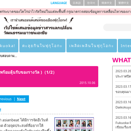
LANGUAGE
日本語
한국어
簡体中文
繁體中文
ร่ระบาดของโคโรน่าไวรัสใหม่ในแต่ละพื้นที่ กรุณาตรวจสอบข้อมูลการเคลื่อนไหวของงา
ukuoka!
ตะลุยกินในฟุกุโอกะ
เพลิดเพลินในฟุกุโอกะ
Inte
บสอบถาม...
WHAT
2023.03.2
ร้อมลุ้นรับของรางวัล )（1/2）
ประกาศปิดเ
2015.10.06
2023.03.1
ขอบคุณมาก
revious
|
Next
2023.03.1
Daikokuy
!
2023.03.1
 asianbeat ได้มีการจัดอีเว้นท์
Fukuoka R
 ด้วยจุดประสงค์ที่อยากให้
เขียนเรื่องร