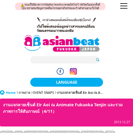
ขณะนี้ได้มีมาตราการป้องกันการแพร่ระบาดของโคโรน่าไวรัสใหม่ในแต่ละพื้นที่
กรุณาตรวจสอบข้อมูลการเคลื่อนไหวของงานกิจกรรมและร้านค้าต่างๆตามเว็บไซต์
LANGUAGE
Home
ภาพถ่าย
EVENT SNAPS
งานแจกลายเซ็นต์ Eir Aoi ณ A...
日本語
งานแจกลายเซ็นต์ Eir Aoi ณ Animate Fukuoka Tenjin และรวม
한국어
ภาพการให้สัมภาษณ์（4/11）
簡体中文
2013.12.27
繁體中文
ฟุคุโอกะ
เพลง
ภาพยนตร์การ์ตูน
รายงาน/ภาพกิจกรรม
นักแสดง/นักร้อง
J-POP