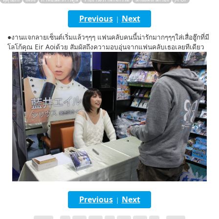
English
Previous
Next
|
ภาษาไทย
●งานแจกลายเซ็นต์เริ่มแล้วๆๆๆ แฟนคลับคนนี้น่ารักมากๆๆๆใส่เสื่อฮู๊กที่มี
โลโก้คุณ Eir Aoiด้วย สัมผัสถึงความอบอุ่นจากแฟนคลับเธอเลยทีเดียว
tiéng Viêt
Bahasa Indonesia
Previous
Next
|