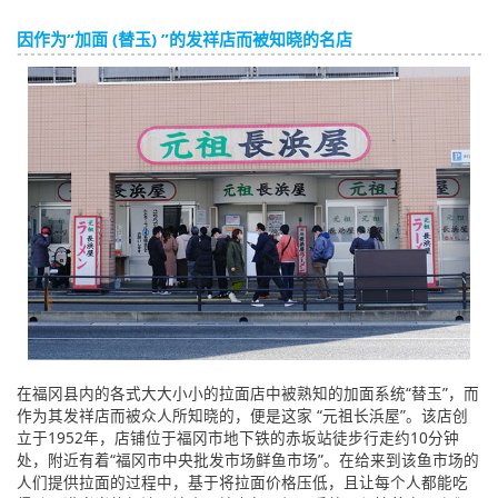
因作为“加面 (替玉) ”的发祥店而被知晓的名店
在福冈县内的各式大大小小的拉面店中被熟知的加面系统“替玉”，而
作为其发祥店而被众人所知晓的，便是这家 “元祖长浜屋”。该店创
立于1952年，店铺位于福冈市地下铁的赤坂站徒步行走约10分钟
处，附近有着“福冈市中央批发市场鲜鱼市场”。在给来到该鱼市场的
人们提供拉面的过程中，基于将拉面价格压低，且让每个人都能吃