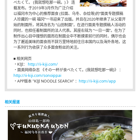
べたくて。 (我就想吃那一碗。) 》 连
载发布。于2019年3月作为广泛介绍
以福冈市为中心的推荐面食 (拉面、乌冬、杂烩等)的“面类专题撰稿
人珍藏的一碗 福冈”一书迎来了出版。并且在2020年继承了从父辈开
始的制面所，将其改名为 “山田制面”，在进行面类专题撰稿人活动的
同时，也担任着制面所的法人代表。其座右铭为 “一日一面”。在为了
制作出心目中理想的面而在制面业中不断摸索前行的同时，偶尔也会
为了邂逅美味的面食而不辞万里特地前往日本国内以及海外各地，这
一系列行为收获了众多面食粉丝的关注。
■ 相关网页
・KIJI：
http://ii-kiji.com/
・面类网络杂志 《その一杯が食べたくて。(我就想吃那一碗)》 ：
http://ii-kiji.com/sonoippai
・APP版本 "KIJI NOODLE SEARCH" ：
http://ii-kiji.com/app
相关报道