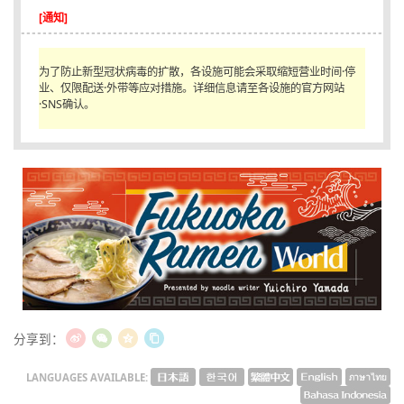
[通知]
English
ภาษาไทย
为了防止新型冠状病毒的扩散，各设施可能会采取缩短营业时间·停
业、仅限配送·外带等应对措施。详细信息请至各设施的官方网站
tiéng Viêt
·SNS确认。
Bahasa Indonesia
分享到：
LANGUAGES AVAILABLE: