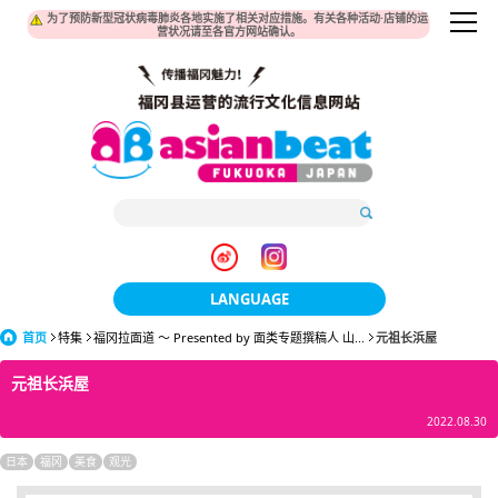
为了预防新型冠状病毒肺炎各地实施了相关对应措施。有关各种活动·店铺的运
营状况请至各官方网站确认。
LANGUAGE
首页
特集
福冈拉面道 〜 Presented by 面类专题撰稿人 山...
日本語
元祖长浜屋
元祖长浜屋
한국어
2022.08.30
簡体中文
日本
福冈
美食
观光
繁體中文