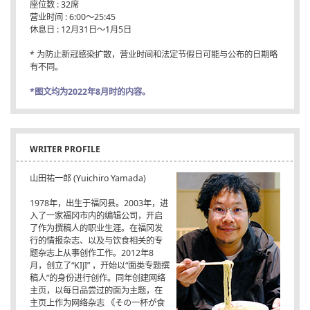
座位数 : 32席
营业时间 : 6:00〜25:45
休息日 : 12月31日〜1月5日
* 为防止新冠感染扩散，营业时间和法定节假日可能与公布的日期略
有不同。
*图文均为2022年8月时的内容。
WRITER PROFILE
山田祐一郎 (Yuichiro Yamada)
1978年，出生于福冈县。2003年，进
入了一家福冈市内的编辑公司，开启
了作为撰稿人的职业生涯。在福冈发
行的情报杂志、以及与饮食相关的专
题杂志上从事创作工作。2012年8
月，创立了“KIJI” ，开始以“面类专题撰
稿人”的身份进行创作。同年创建网络
主页，以每日品尝过的面为主题，在
主页上作为网络杂志 《その一杯が食