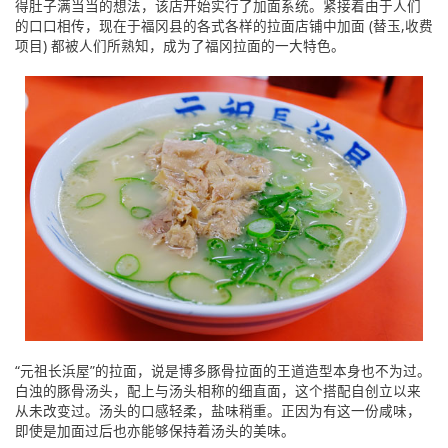
得肚子满当当的想法，该店开始实行了加面系统。紧接着由于人们
的口口相传，现在于福冈县的各式各样的拉面店铺中加面 (替玉,收费
项目) 都被人们所熟知，成为了福冈拉面的一大特色。
“元祖长浜屋”的拉面，说是博多豚骨拉面的王道造型本身也不为过。
白浊的豚骨汤头，配上与汤头相称的细直面，这个搭配自创立以来
从未改变过。汤头的口感轻柔，盐味稍重。正因为有这一份咸味，
即使是加面过后也亦能够保持着汤头的美味。