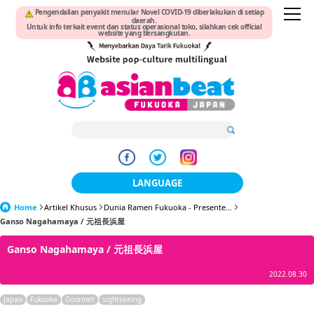
Pengendalian penyakit menular Novel COVID-19 diberlakukan di setiap
daerah.
Untuk info terkait event dan status operasional toko, silahkan cek official
website yang bersangkutan.
LANGUAGE
Home
Artikel Khusus
Dunia Ramen Fukuoka - Presente...
日本語
Ganso Nagahamaya / 元祖長浜屋
한국어
Ganso Nagahamaya / 元祖長浜屋
簡体中文
2022.08.30
繁體中文
Japan
Fukuoka
Gourmet
sightseeing