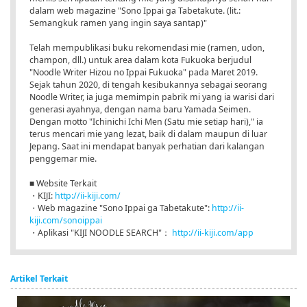
dalam web magazine "Sono Ippai ga Tabetakute. (lit.:
Semangkuk ramen yang ingin saya santap)"
Telah mempublikasi buku rekomendasi mie (ramen, udon,
champon, dll.) untuk area dalam kota Fukuoka berjudul
"Noodle Writer Hizou no Ippai Fukuoka" pada Maret 2019.
Sejak tahun 2020, di tengah kesibukannya sebagai seorang
Noodle Writer, ia juga memimpin pabrik mi yang ia warisi dari
generasi ayahnya, dengan nama baru Yamada Seimen.
Dengan motto "Ichinichi Ichi Men (Satu mie setiap hari)," ia
terus mencari mie yang lezat, baik di dalam maupun di luar
Jepang. Saat ini mendapat banyak perhatian dari kalangan
penggemar mie.
■ Website Terkait
・KIJI:
http://ii-kiji.com/
・Web magazine "Sono Ippai ga Tabetakute":
http://ii-
kiji.com/sonoippai
・Aplikasi "KIJI NOODLE SEARCH"：
http://ii-kiji.com/app
Artikel Terkait