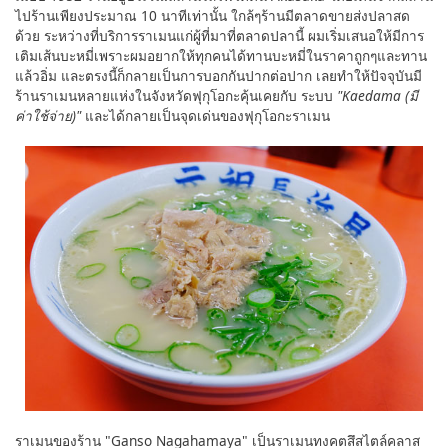
ไปร้านเพียงประมาณ 10 นาทีเท่านั้น ใกล้ๆร้านมีตลาดขายส่งปลาสด
ด้วย ระหว่างที่บริการราเมนแก่ผู้ที่มาที่ตลาดปลานี้ ผมเริ่มเสนอให้มีการ
เติมเส้นบะหมี่เพราะผมอยากให้ทุกคนได้ทานบะหมี่ในราคาถูกๆและทาน
แล้วอิ่ม และตรงนี้ก็กลายเป็นการบอกกันปากต่อปาก เลยทำให้ปัจจุบันมี
ร้านราเมนหลายแห่งในจังหวัดฟุกุโอกะคุ้นเคยกับ ระบบ
"Kaedama (มี
ค่าใช้จ่าย)"
และได้กลายเป็นจุดเด่นของฟุกุโอกะราเมน
ราเมนของร้าน "Ganso Nagahamaya" เป็นราเมนทงคตสึสไตล์คลาส