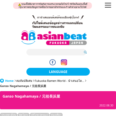
ขณะนี้ได้มีมาตราการป้องกันการแพร่ระบาดของโคโรน่าไวรัสใหม่ในแต่ละพื้นที่
กรุณาตรวจสอบข้อมูลการเคลื่อนไหวของงานกิจกรรมและร้านค้าต่างๆตามเว็บไซต์
LANGUAGE
Home
คอลัมน์พิเศษ
Fukuoka Ramen World - นำเสนอโด...
日本語
Ganso Nagahamaya / 元祖長浜屋
한국어
Ganso Nagahamaya / 元祖長浜屋
簡体中文
2022.08.30
繁體中文
ประเทศ ญี่ปุ่น
ฟุคุโอกะ
บริโภค (คุรุเมะ)
ท่องเที่ยว