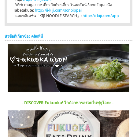
- Web magazine เกี่ยวกับก๋วยเตี๋ยว ในคอลัมน์ Sono Ippai Ga
Tabetakute:
http://ii-kiji.com/sonoippai
- แอพพลิเคชั่น「KIJI NOODLE SEARCH」:
http://ii-kiji.com/app
หัวข้อที่เกี่ยวข้อง คลิกที่นี่
- DISCOVER Fukuoka! ไกด์อาหารอร่อยในฟุกุโอกะ -