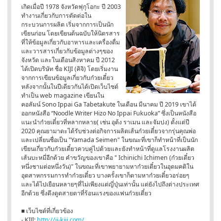
เกิดเมื่อปี 1978 จังหวัดฟุกุโอกะ ปี 2003
ทำงานเกี่ยวกับการตัดต่อใน
กระบวนการผลิต เริ่มจากการเป็นนัก
เขียนก่อน โดยเขียนต้นฉบับให้นิตรสาร
ที่ให้ข้อมูลเกี่ยวกับอาหารและเครื่องดื่ม
และวารสารเกี่ยวกับข้อมูลต่างๆของ
จังหวัด และในเดือนสิงหาคม ปี 2012
ได้เปิดบริษัท ชื่อ KIJI (คิจิ) โดยเริ่มงาน
จากการเขียนข้อมูลเกี่ยวกับก๋วยเตี๋ยว
หลังจากนั้นในปีเดียวกันได้เปิดเว็บไซต์
ทำเป็น web magazine เขียนใน
คอลัมน์ Sono Ippai Ga Tabetakute ในเดือน มีนาคม ปี 2019 เขาได้
ออกหนังสือ “Noodle Writer Hizo No Ippai Fukuoka” ซึ่งเป็นหนังสือ
แนะนำก๋วยเตี๋ยวที่หลากหลาย( เช่น อุด้ง ราเมน และจัมปง) ตั้งแต่ปี
2020 คุณยามาดะได้รับช่วงต่อกิจการผลิตเส้นก๋วยเตี๋ยวจากรุ่นคุณพ่อ
และเปลี่ยนชื่อเป็น "Yamada Seimen" ในขณะที่เขาก็ทำหน้าที่เป็นนัก
เขียนเกี่ยวกับก๋วยเตี๋ยวควบคู่ไปด้วยและยังทำหน้าที่ดูแลโรงงานผลิต
เส้นบะหมี่อีกด้วย คำขวัญของเขาคือ " Ichinichi Ichimen (ก๋วยเตี๋ยว
หนึ่งชามต่อหนึ่งวัน)" ในขณะที่เขาพยายามหาก๋วยเตี๋ยวในอุดมคติใน
อุตสาหกรรมการทำก๋วยเตี๋ยว บางครั้งเขาก็ตามหาก๋วยเตี๋ยวอร่อยๆ
และได้ไปเยือนหลายๆที่ไม่เพียงแต่ญี่ปุ่นเท่านั้น แต่ยังไปถึงต่างประเทศ
อีกด้วย ซึ่งดึงดูดสายตาที่ร้อนแรงของแฟนก๋วยเตี๋ยว
■ เว็บไซต์ที่เกี่ยวข้อง
- KIJI:
http://ii-kiji.com/