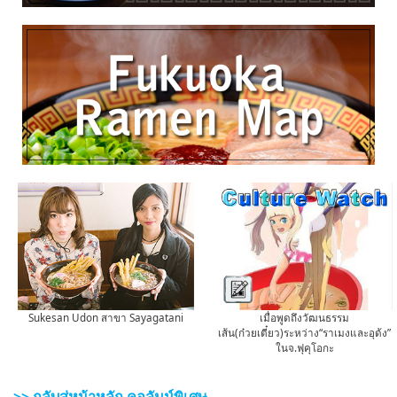
Sukesan Udon สาขา Sayagatani
เมื่อพูดถึงวัฒนธรรม
เส้น(ก๋วยเตี๋ยว)ระหว่าง“ราเมงและอุด้ง”
ในจ.ฟุคุโอกะ
>> กลับสู่หน้าหลัก คอลัมน์พิเศษ