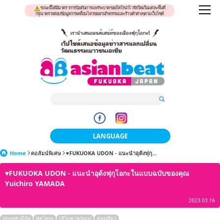
ขณะนี้ได้มีมาตราการป้องกันการแพร่ระบาดของโคโรน่าไวรัสใหม่ในแต่ละพื้นที่
กรุณาตรวจสอบข้อมูลการเคลื่อนไหวของงานกิจกรรมและร้านค้าต่างๆตามเว็บไซต์
LANGUAGE
Home
คอลัมน์พิเศษ
♥FUKUOKA UDON - แนะนำอุด้งฟุกุ...
日本語
♥FUKUOKA UDON - แนะนำอุด้งฟุกุโอกะในแบบฉบับของคุณ
한국어
Yuichiro YAMADA
簡体中文
2023.03.16
繁體中文
ประเทศ ญี่ปุ่น
ฟุคุโอกะ
บริโภค (คุรุเมะ)
ท่องเที่ยว