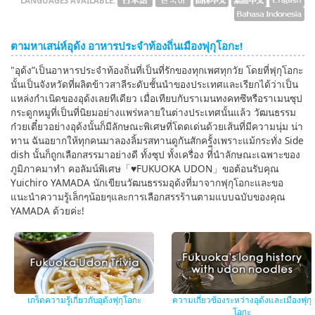
LANGUAGES AVAILABLE:
ตามหาเสน่ห์อุด้ง อาหารประจำท้องถิ่นเมืองฟุกุโอกะ!
"อุด้ง”เป็นอาหารประจำท้องถิ่นที่เป็นที่รักของทุกเพศทุกวัย โดยที่ฟุกุโอกะ
นั้นเป็นจังหวัดที่ผลิตข้าวสาลีระดับชั้นนำของประเทศและเรียกได้ว่าเป็น
แหล่งกำเนิดของอุด้งเลยทีเดียว เมื่อเทียบกับราเมนทงคทซึหรือราเมนซุป
กระดูกหมูที่เป็นที่นิยมอย่างแพร่หลายในต่างประเทศนั้นแล้ว วัฒนธรรม
ก๋วยเตี๋ยวอย่างอุด้งนั้นก็มีลักษณะพิเศษที่โดดเด่นด้วยเส้นที่มีความนุ่ม น่า
ทาน ฉันอยากให้ทุกคนมาลองลิ้มรสทานดูกันสักครั้งเพราะแม้กระทั่ง Side
dish นั้นก็ถูกเลือกสรรมาอย่างดี ทั้งซุป ทั้งเครื่อง ที่ีนำลักษณะเฉพาะของ
ภูมิภาคมาทำ คอลัมน์พิเศษ「♥FUKUOKA UDON」ขอต้อนรับคุณ
Yuichiro YAMADA นักเขียนวัฒนธรรมอุด้งที่มาจากฟุกุโอกะและขอ
แนะนำความรู้เล็กๆน้อยๆและการเลือกสรรร้านตามแบบฉบับของคุณ
YAMADA ด้วยค่ะ!
เกร็ดความรู้เกี่ยวกับอุด้งฟุกุโอกะ
ความเกี่ยวข้องระหว่างอุด้งและเมืองฟุกุ
โอกะ