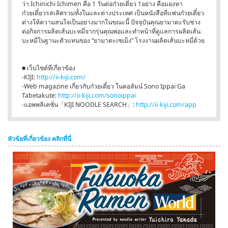
ว่า Ichinichi Ichimen คือ 1 วันต่อก๋วยเตี๋ยว 1อย่าง คือมองหา
ก๋วยเตี๋ยวรสเลิศรวมทั้งในและต่างประเทศ เป็นหนังสือที่แฟนก๋วยเตี๋ยว
ต่างให้ความสนใจเป็นอย่างมากในขณะนี้ ปัจจุบันคุณยามาดะรับช่วง
ต่อกิจการผลิตเส้นบะหมี่จากรุ่นคุณพ่อและทำหน้าที่ดูแลการผลิตเส้น
บะหมี่ในฐานะตัวแทนของ “ยามาดะเซเม็ง” โรงงานผลิตเส้นบะหมี่ด้วย
■ เว็บไซต์ที่เกี่ยวข้อง
-KIJI:
http://ii-kiji.com/
-Web magazine เกี่ยวกับก๋วยเตี๋ยว ในคอลัมน์ Sono Ippai Ga
Tabetakute:
http://ii-kiji.com/sonoippai
-แอพพลิเคชั่น「KIJI NOODLE SEARCH」:
http://ii-kiji.com/app
หัวข้อที่เกี่ยวข้อง คลิกที่นี่