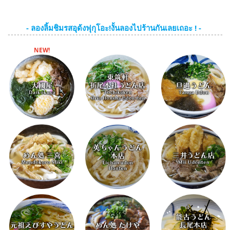
- ลองลิ้มชิมรสอุด้งฟุกุโอะ!งั้นลองไปร้านกันเลยเถอะ ! -
NEW!