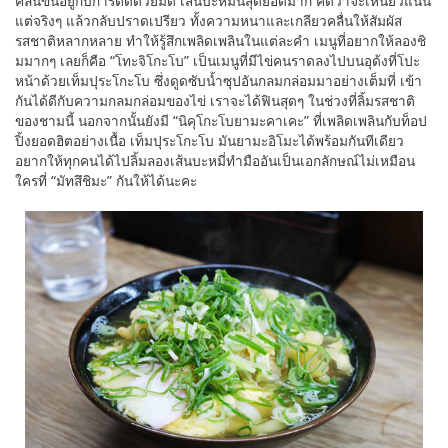
คลื่นขึ้นอยู่กับการตัดด้วยมีด เส้นบะหมี่นี้สุดยอดมาก คิดว่าจะเหนียวแน่น
แต่จริงๆ แล้วกลับปราดเปรียว ทั้งความหนาและเกลียวคลื่นให้สัมผัส
รสชาติหลากหลาย ทำให้รู้สึกเพลิดเพลินในแต่ละคำ เมนูที่อยากให้ลองชิ
มมากๆ เลยก็คือ “โทะจิโกะโบ” เป็นเมนูที่มีไข่คนราดลงไปบนอุด้งที่โปะ
หน้าด้วยเท็มปุระโกะโบ ซึ่งดูดซับน้ำซุปอันกลมกล่อมมาอย่างเต็มที่ เข้า
กันได้ดีกับความกลมกล่อมของไข่ เราจะได้ฟินสุดๆ ในช่วงที่ลิ้มรสชาติ
ของชามนี้ นอกจากนั้นยังมี “นิคุโกะโบยามะคาเคะ” ที่เพลิดเพลินกับท็อป
ปิ้งยอดฮิตอย่างเนื้อ เท็มปุระโกะโบ มันยามะอิโมะได้พร้อมกันทีเดียว
อยากให้ทุกคนได้ไปลิ้มลองเส้นบะหมี่ทำมืออันเป็นเอกลักษณ์ไม่เหมือน
ใครที่ “มัทสึชิมะ” กันให้ได้นะคะ