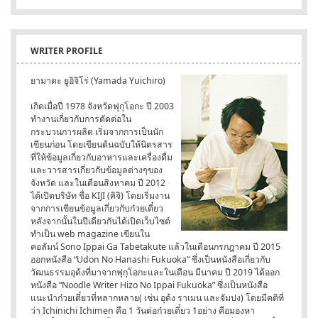
WRITER PROFILE
ยามาดะ ยูอิจิโร่ (Yamada Yuichiro)
เกิดเมื่อปี 1978 จังหวัดฟุกุโอกะ ปี 2003
ทำงานเกี่ยวกับการตัดต่อใน
กระบวนการผลิต เริ่มจากการเป็นนัก
เขียนก่อน โดยเขียนต้นฉบับให้นิตรสาร
ที่ให้ข้อมูลเกี่ยวกับอาหารและเครื่องดื่ม
และวารสารเกี่ยวกับข้อมูลต่างๆของ
จังหวัด และในเดือนสิงหาคม ปี 2012
ได้เปิดบริษัท ชื่อ KIJI (คิจิ) โดยเริ่มงาน
จากการเขียนข้อมูลเกี่ยวกับก๋วยเตี๋ยว
หลังจากนั้นในปีเดียวกันได้เปิดเว็บไซต์
ทำเป็น web magazine เขียนใน
คอลัมน์ Sono Ippai Ga Tabetakute แล้วในเดือนกรกฎาคม ปี 2015
ออกหนังสือ “Udon No Hanashi Fukuoka” ซึ่งเป็นหนังสือเกี่ยวกับ
วัฒนธรรมอุด้งที่มาจากฟุกุโอกะและในเดือน มีนาคม ปี 2019 ได้ออก
หนังสือ “Noodle Writer Hizo No Ippai Fukuoka” ซึ่งเป็นหนังสือ
แนะนำก๋วยเตี๋ยวที่หลากหลาย( เช่น อุด้ง ราเมน และจัมปง) โดยมีคติที่
ว่า Ichinichi Ichimen คือ 1 วันต่อก๋วยเตี๋ยว 1อย่าง คือมองหา