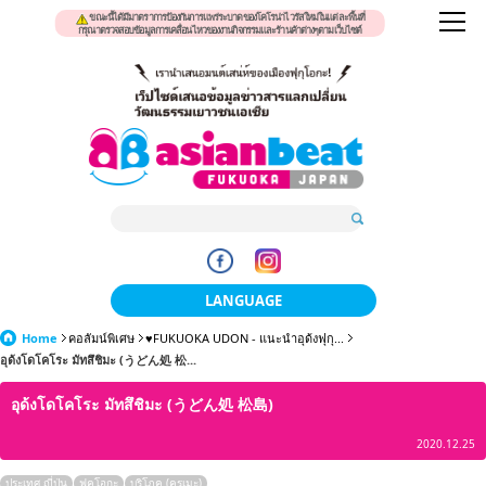
ขณะนี้ได้มีมาตราการป้องกันการแพร่ระบาดของโคโรน่าไวรัสใหม่ในแต่ละพื้นที่
กรุณาตรวจสอบข้อมูลการเคลื่อนไหวของงานกิจกรรมและร้านค้าต่างๆตามเว็บไซต์
LANGUAGE
Home
คอลัมน์พิเศษ
♥FUKUOKA UDON - แนะนำอุด้งฟุกุ...
日本語
อุด้งโดโคโระ มัทสึชิมะ (うどん処 松...
한국어
อุด้งโดโคโระ มัทสึชิมะ (うどん処 松島)
簡体中文
2020.12.25
繁體中文
ประเทศ ญี่ปุ่น
ฟุคุโอกะ
บริโภค (คุรุเมะ)