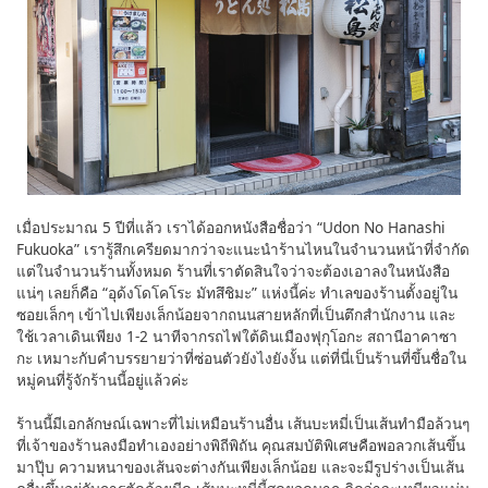
เมื่อประมาณ 5 ปีที่แล้ว เราได้ออกหนังสือชื่อว่า “Udon No Hanashi
Fukuoka” เรารู้สึกเครียดมากว่าจะแนะนำร้านไหนในจำนวนหน้าที่จำกัด
แต่ในจำนวนร้านทั้งหมด ร้านที่เราตัดสินใจว่าจะต้องเอาลงในหนังสือ
แน่ๆ เลยก็คือ “อุด้งโดโคโระ มัทสึชิมะ” แห่งนี้ค่ะ ทำเลของร้านตั้งอยู่ใน
ซอยเล็กๆ เข้าไปเพียงเล็กน้อยจากถนนสายหลักที่เป็นตึกสำนักงาน และ
ใช้เวลาเดินเพียง 1-2 นาทีจากรถไฟใต้ดินเมืองฟุกุโอกะ สถานีอาคาซา
กะ เหมาะกับคำบรรยายว่าที่ซ่อนตัวยังไงยังงั้น แต่ที่นี่เป็นร้านที่ขึ้นชื่อใน
หมู่คนที่รู้จักร้านนี้อยู่แล้วค่ะ
ร้านนี้มีเอกลักษณ์เฉพาะที่ไม่เหมือนร้านอื่น เส้นบะหมี่เป็นเส้นทำมือล้วนๆ
ที่เจ้าของร้านลงมือทำเองอย่างพิถีพิถัน คุณสมบัติพิเศษคือพอลวกเส้นขึ้น
มาปุ๊บ ความหนาของเส้นจะต่างกันเพียงเล็กน้อย และจะมีรูปร่างเป็นเส้น