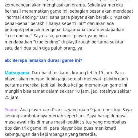
kemenangan akan menghasilkan drama. Sekalinya mereka
berhasil menamatkan game ini, sebagian besar akan mendapat
"normal ending." Dari sana para player akan berpikir, "Apakah
benar-benar berakhir hanya seperti ini?" dan akan ada
petunjuk-petunjuk mengenai bagaimana cara mendapatkan
"true ending." Saya rasa, proporsi player yang bisa
mendapatkan "true ending" di playthrough pertama sekitar
satu dari dua pulh-tiga puluh orang, ya.
ab: Berapa lamakah durasi game ini?
Matsuyama
: Dari hasil tes kami, kurang lebih 15 jam. Para
player akan menjadi lebih jago setelah melewati playthrough
pertama mereka, jadi kali kedua-ketiga memainkan game ini
mungkin bisa tamat dalam sekitar 10 jam, jadi totalnya sekitar
25 jam.
Yoann
: Ada player dari Prancis yang main 9 jam non-stop. Saya
senang sambutannya meriah seperti ini. Saya harap di masa-
masa awal rilis di mana masih sedikit situs yang membahas
tips dan trik game ini, para player bisa puas menikmati
kebingungan dan kebimbangan yang tersedia.