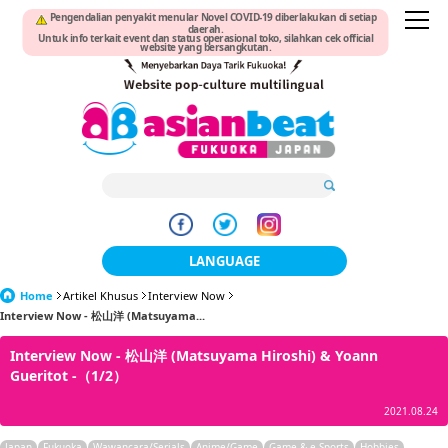
Pengendalian penyakit menular Novel COVID-19 diberlakukan di setiap
daerah.
Untuk info terkait event dan status operasional toko, silahkan cek official
website yang bersangkutan.
LANGUAGE
Home
Artikel Khusus
Interview Now
日本語
Interview Now - 松山洋 (Matsuyama...
한국어
Interview Now - 松山洋 (Matsuyama Hiroshi) & Yoann
Gueritot -（1/2）
簡体中文
2021.08.24
繁體中文
Japan
Fukuoka
Wawancara/Serials
Anime/Game
Game & e-Sports
Hobbies