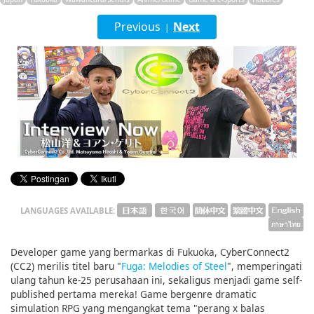
English
Previous
Next
|
ภาษาไทย
tiéng Viêt
Bahasa Indonesia
LANGUAGES AVAILABLE:
Developer game yang bermarkas di Fukuoka, CyberConnect2
(CC2) merilis titel baru "
Fuga: Melodies of Steel
", memperingati
ulang tahun ke-25 perusahaan ini, sekaligus menjadi game self-
published pertama mereka! Game bergenre dramatic
simulation RPG yang mengangkat tema "perang x balas