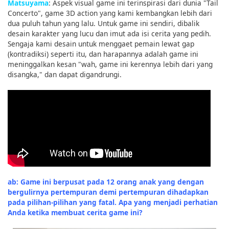
Matsuyama
: Aspek visual game ini terinspirasi dari dunia "Tail
Concerto", game 3D action yang kami kembangkan lebih dari
dua puluh tahun yang lalu. Untuk game ini sendiri, dibalik
desain karakter yang lucu dan imut ada isi cerita yang pedih.
Sengaja kami desain untuk menggaet pemain lewat gap
(kontradiksi) seperti itu, dan harapannya adalah game ini
meninggalkan kesan "wah, game ini kerennya lebih dari yang
disangka," dan dapat digandrungi.
ab: Game ini berpusat pada 12 orang anak yang dengan
bergulirnya pertempuran demi pertempuran dihadapkan
pada pilihan-pilihan yang fatal. Apa yang menjadi perhatian
Anda ketika membuat cerita game ini?