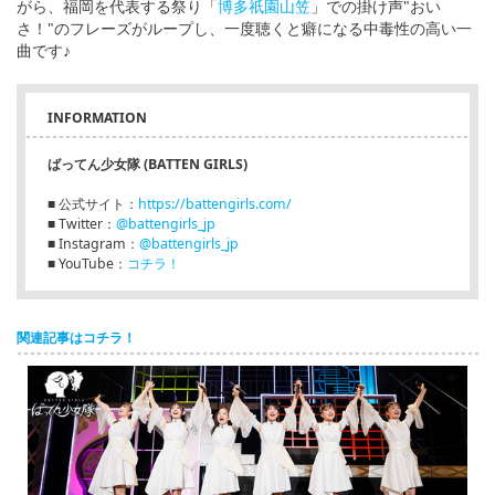
がら、福岡を代表する祭り「
博多祇園山笠
」での掛け声"おい
さ！"のフレーズがループし、一度聴くと癖になる中毒性の高い一
曲です♪
INFORMATION
ばってん少女隊 (BATTEN GIRLS)
■ 公式サイト：
https://battengirls.com/
■ Twitter：
@battengirls_jp
■ Instagram：
@battengirls_jp
■ YouTube：
コチラ！
関連記事はコチラ！