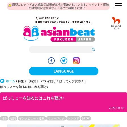
新型コロナウイルス感染症対策が各地で実施されています。イベント・店舗
の運営状況は公式サイト等でご確認ください。
LANGUAGE
ホーム
特集
【特集】Let's 深掘り！ばってん少女隊！
日本語
ばっしょーを知るにはこれを聴け♪
한국어
ばっしょーを知るにはこれを聴け♪
簡体中文
2022.08.18
繁體中文
日本
福岡
インタビュー・連載
ミュージック
トレンド
J-POP