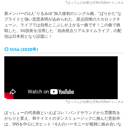
*ばってん少女隊公式YouTubeチャンネル
新メンバーの2人"りるみゆ"加入後初のシングル曲。"ばりかた"な
プライドと強い意思表明が込められた、原点回帰のスカロックチ
ューン。ライブでは自然とこぶしが上がる一曲です！この曲で挑
戦した、5G技術を活用した「自由視点リアルタイムライブ」の配
信は日本初となり話題に！
◎ OiSa (2020年)
*ばってん少女隊公式YouTubeチャンネル
ばっしょーの代表曲といえばコレ！バンドサウンドから雰囲気を
がらりと変え、和テイストのダンスミュージックに挑んだ意欲作
は、SNSを中心に大ヒット！6人のハーモニーが複雑に絡み合いな