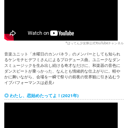
*ばってん少女隊公式YouTubeチャンネル
音楽ユニット「水曜日のカンパネラ」のメンバーとしても知られ
るケンモチヒデフミさんによるプロデュース曲。ユニークなダン
スミュージックを生み出し続ける奇才なだけに、和楽器の音色に
ダンスビートが乗っかった、なんとも情緒的な仕上がりに。軽や
かに舞いながら、会場を一瞬で祭りの前夜の世界観に引き込むラ
イブパフォーマンスは必見♪
◎ わたし、恋始めたってよ！(2021年)