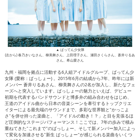
▲ ばってん少女隊
(左から) 春乃きいなさん、柳美舞さん、上田理子さん、瀬田さくらさん、蒼井りるあ
さん、希山愛さん
九州・福岡を拠点に活動する6人組アイドルグループ、ばってん少
女隊 (愛称：ばっしょー) 。2015年6月の結成から7年、昨年には新
メンバー 蒼井りるあさん、柳美舞さんの2名が加入し、新たなフェ
ーズへと突入しています。ばっしょーの魅力といえば、デビュー
初期を代表するバンドサウンドと博多弁の組み合わせをはじめ、
王道のアイドル曲から日本の音楽シーンを牽引するトップクリエ
イターによる最先端のサウンドまで、多彩な世界観と"かっこよ
さ"を併せ持った楽曲と、「アイドルの動き！？」と目を見張るほ
ど圧倒的なステージパフォーマンス！ここでは、7年の歩みで積み
重ねてきた"これまで"のばっしょー、そして新メンバー加入によっ
て変化を加速させる"新生 ばっしょー"が感じられる楽曲をいくつ