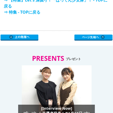
⇒ 【特集】Let's 深掘り！「ばってん少女隊」！ - TOPに
戻る
⇒ 特集 - TOPに戻る
PRESENTS
プレゼント
[Interview Now]