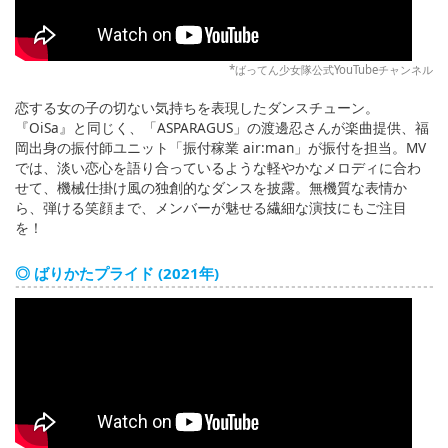
*ばってん少女隊公式YouTubeチャンネル
恋する女の子の切ない気持ちを表現したダンスチューン。
『OiSa』と同じく、「ASPARAGUS」の渡邊忍さんが楽曲提供、福
岡出身の振付師ユニット「振付稼業 air:man」が振付を担当。MV
では、淡い恋心を語り合っているような軽やかなメロディに合わ
せて、機械仕掛け風の独創的なダンスを披露。無機質な表情か
ら、弾ける笑顔まで、メンバーが魅せる繊細な演技にもご注目
を！
◎ ばりかたプライド (2021年)