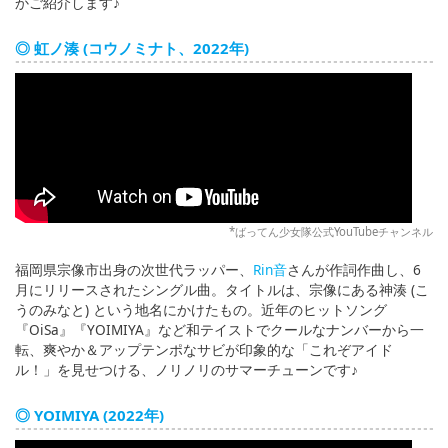
かご紹介します♪
◎ 虹ノ湊 (コウノミナト、2022年)
*ばってん少女隊公式YouTubeチャンネル
福岡県宗像市出身の次世代ラッパー、
Rin音
さんが作詞作曲し、6
月にリリースされたシングル曲。タイトルは、宗像にある神湊 (こ
うのみなと) という地名にかけたもの。近年のヒットソング
『OiSa』『YOIMIYA』など和テイストでクールなナンバーから一
転、爽やか＆アップテンポなサビが印象的な「これぞアイド
ル！」を見せつける、ノリノリのサマーチューンです♪
◎ YOIMIYA (2022年)