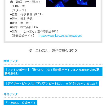
未（LinQ）/一ノ瀬 みく
（LinQ）他
【スタッフ】
■監督：竹谷 和真（ILCA）
■脚本：熊本 浩武
■音楽：都 啓一
■制作：株式会社ILCA
■製作：「こわぼん」製作委員会2015
【番組公式サイト】
http://www.kbc.co.jp/kowabon/
©「こわぼん」製作委員会 2015
関連リンク
【フォトレポート】「港へおいでよ！海の日ポートフェスタ2015×LinQ夏
祭り2015」
【デイリートピックス】“アジアンビートにＬｉｎＱ”されちゃいました！
外部リンク
「こわぼん」公式サイト