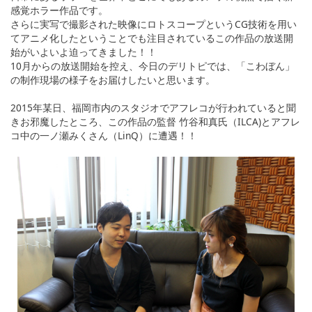
感覚ホラー作品です。
さらに実写で撮影された映像にロトスコープというCG技術を用い
てアニメ化したということでも注目されているこの作品の放送開
始がいよいよ迫ってきました！！
10月からの放送開始を控え、今日のデリトピでは、「こわぼん」
の制作現場の様子をお届けしたいと思います。
2015年某日、福岡市内のスタジオでアフレコが行われていると聞
きお邪魔したところ、この作品の監督 竹谷和真氏（ILCA)とアフレ
コ中の一ノ瀬みくさん（LinQ）に遭遇！！