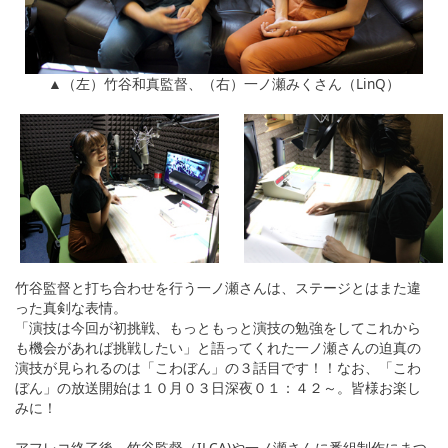
▲（左）竹谷和真監督、（右）一ノ瀬みくさん（LinQ）
竹谷監督と打ち合わせを行う一ノ瀬さんは、ステージとはまた違
った真剣な表情。
「演技は今回が初挑戦、もっともっと演技の勉強をしてこれから
も機会があれば挑戦したい」と語ってくれた一ノ瀬さんの迫真の
演技が見られるのは「こわぼん」の３話目です！！なお、「こわ
ぼん」の放送開始は１０月０３日深夜０１：４２～。皆様お楽し
みに！
アフレコ終了後、竹谷監督（ILCA)や一ノ瀬さんに番組制作にまつ