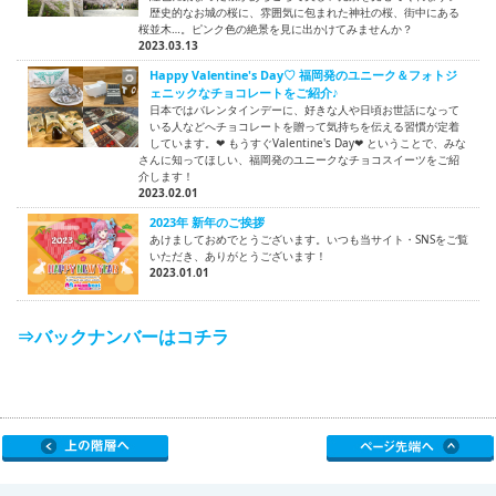
歴史的なお城の桜に、雰囲気に包まれた神社の桜、街中にある
桜並木…。ピンク色の絶景を見に出かけてみませんか？
2023.03.13
Happy Valentine's Day♡ 福岡発のユニーク＆フォトジ
ェニックなチョコレートをご紹介♪
日本ではバレンタインデーに、好きな人や日頃お世話になって
いる人などへチョコレートを贈って気持ちを伝える習慣が定着
しています。❤ もうすぐValentine's Day❤ ということで、みな
さんに知ってほしい、福岡発のユニークなチョコスイーツをご紹
介します！
2023.02.01
2023年 新年のご挨拶
あけましておめでとうございます。いつも当サイト・SNSをご覧
いただき、ありがとうございます！
2023.01.01
⇒バックナンバーはコチラ