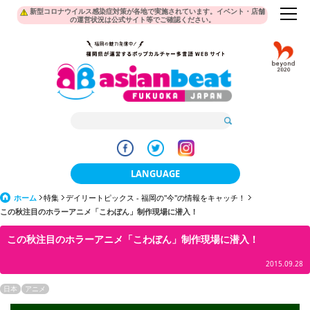
新型コロナウイルス感染症対策が各地で実施されています。イベント・店舗
の運営状況は公式サイト等でご確認ください。
LANGUAGE
ホーム
特集
デイリートピックス - 福岡の"今"の情報をキャッチ！
日本語
この秋注目のホラーアニメ「こわぼん」制作現場に潜入！
한국어
この秋注目のホラーアニメ「こわぼん」制作現場に潜入！
簡体中文
2015.09.28
繁體中文
日本
アニメ