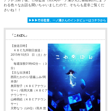
わる色々なお話も聞いちゃいましたので、そちらも是非ご覧くだ
さいね！！
▶▶▶竹谷監督、一ノ瀬さんのインタビューはコチラから
「こわぼん」
【放送日時】
ＫＢＣ九州朝日放送：
2015年10月3 日（土）か
ら
毎週深夜01時42分～（３
分）
【主な出演者】
西田たかのり/斎藤ふみ/岡
本啓/
奥田智子（ＫＢＣアナウン
サー）/長岡大雅（ＫＢＣア
ナウンサー）
山崎萌絵（ＫＢＣアナウン
サー）
天野なつ（LinQ）/髙木 悠