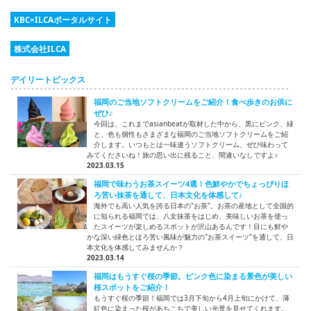
KBC×ILCAポータルサイト
株式会社ILCA
デイリートピックス
福岡のご当地ソフトクリームをご紹介！食べ歩きのお供に
ぜひ♪
今回は、これまでasianbeatが取材した中から、黒にピンク、緑
と、色も個性もさまざまな福岡のご当地ソフトクリームをご紹
介します。いつもとは一味違うソフトクリーム、ぜひ味わって
みてくださいね！旅の思い出に残ること、間違いなしですよ♪
2023.03.15
福岡で味わうお茶スイーツ4選！色鮮やかでちょっぴりほ
ろ苦い抹茶を通して、日本文化を体感して♪
海外でも高い人気を誇る日本の"お茶"。お茶の産地として全国的
に知られる福岡では、八女抹茶をはじめ、美味しいお茶を使っ
たスイーツが楽しめるスポットが沢山あるんです！目にも鮮や
かな深い緑色とほろ苦い風味が魅力の"お茶スイーツ"を通して、日
本文化を体感してみませんか？
2023.03.14
福岡はもうすぐ桜の季節。ピンク色に染まる景色が美しい
桜スポットをご紹介！
もうすぐ桜の季節！福岡では3月下旬から4月上旬にかけて、薄
紅色に染まった桜があちこちで美しい光景を見せてくれます。