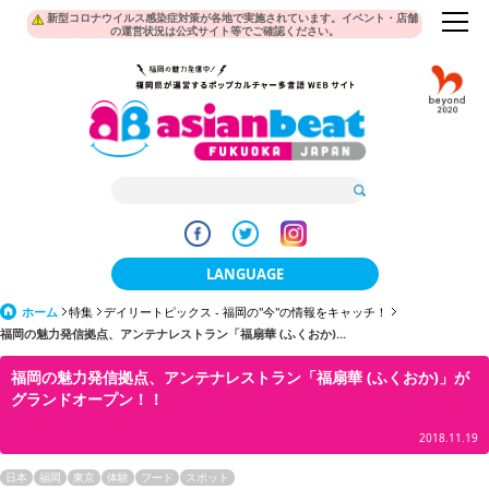
新型コロナウイルス感染症対策が各地で実施されています。イベント・店舗
の運営状況は公式サイト等でご確認ください。
LANGUAGE
ホーム
特集
デイリートピックス - 福岡の"今"の情報をキャッチ！
日本語
福岡の魅力発信拠点、アンテナレストラン「福扇華 (ふくおか)...
한국어
福岡の魅力発信拠点、アンテナレストラン「福扇華 (ふくおか)」が
グランドオープン！！
簡体中文
2018.11.19
繁體中文
日本
福岡
東京
体験
フード
スポット