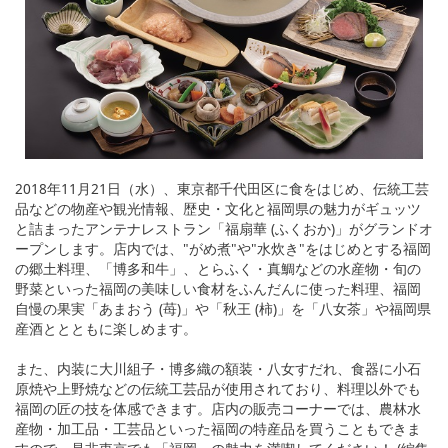
2018年11月21日（水）、東京都千代田区に食をはじめ、伝統工芸
品などの物産や観光情報、歴史・文化と福岡県の魅力がギュッツ
と詰まったアンテナレストラン「福扇華 (ふくおか)」がグランドオ
ープンします。店内では、"がめ煮"や"水炊き"をはじめとする福岡
の郷土料理、「博多和牛」、とらふく・真鯛などの水産物・旬の
野菜といった福岡の美味しい食材をふんだんに使った料理、福岡
自慢の果実「あまおう (苺)」や「秋王 (柿)」を「八女茶」や福岡県
産酒ととともに楽しめます。
また、内装に大川組子・博多織の額装・八女すだれ、食器に小石
原焼や上野焼などの伝統工芸品が使用されており、料理以外でも
福岡の匠の技を体感できます。店内の販売コーナーでは、農林水
産物・加工品・工芸品といった福岡の特産品を買うこともできま