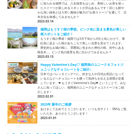
に知られる福岡では、八女抹茶をはじめ、美味しいお茶を使っ
たスイーツが楽しめるスポットが沢山あるんです！目にも鮮や
かな深い緑色とほろ苦い風味が魅力の"お茶スイーツ"を通して、日
本文化を体感してみませんか？
2023.03.14
福岡はもうすぐ桜の季節。ピンク色に染まる景色が美しい
桜スポットをご紹介！
もうすぐ桜の季節！福岡では3月下旬から4月上旬にかけて、薄
紅色に染まった桜があちこちで美しい光景を見せてくれます。
歴史的なお城の桜に、雰囲気に包まれた神社の桜、街中にある
桜並木…。ピンク色の絶景を見に出かけてみませんか？
2023.03.13
Happy Valentine's Day♡ 福岡発のユニーク＆フォトジ
ェニックなチョコレートをご紹介♪
日本ではバレンタインデーに、好きな人や日頃お世話になって
いる人などへチョコレートを贈って気持ちを伝える習慣が定着
しています。❤ もうすぐValentine's Day❤ ということで、みな
さんに知ってほしい、福岡発のユニークなチョコスイーツをご紹
介します！
2023.02.01
2023年 新年のご挨拶
あけましておめでとうございます。いつも当サイト・SNSをご覧
いただき、ありがとうございます！
2023.01.01