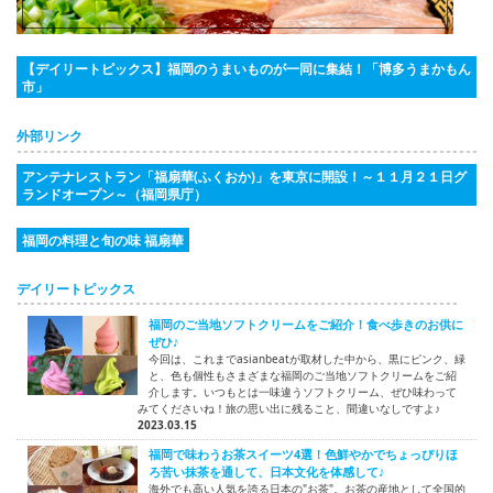
【デイリートピックス】福岡のうまいものが一同に集結！「博多うまかもん
市」
外部リンク
アンテナレストラン「福扇華(ふくおか)」を東京に開設！～１１月２１日グ
ランドオープン～（福岡県庁）
福岡の料理と旬の味 福扇華
デイリートピックス
福岡のご当地ソフトクリームをご紹介！食べ歩きのお供に
ぜひ♪
今回は、これまでasianbeatが取材した中から、黒にピンク、緑
と、色も個性もさまざまな福岡のご当地ソフトクリームをご紹
介します。いつもとは一味違うソフトクリーム、ぜひ味わって
みてくださいね！旅の思い出に残ること、間違いなしですよ♪
2023.03.15
福岡で味わうお茶スイーツ4選！色鮮やかでちょっぴりほ
ろ苦い抹茶を通して、日本文化を体感して♪
海外でも高い人気を誇る日本の"お茶"。お茶の産地として全国的