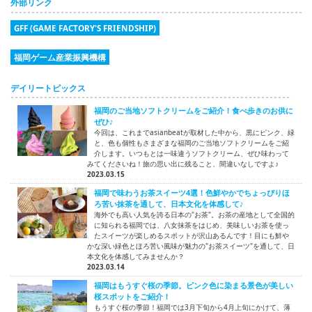
外部リンク
GFF (GAME FACTORY'S FRIENDSHIP)
福岡ゲーム産業振興機構
デイリートピックス
福岡のご当地ソフトクリームをご紹介！食べ歩きのお供に
ぜひ♪
今回は、これまでasianbeatが取材した中から、黒にピンク、緑
と、色も個性もさまざまな福岡のご当地ソフトクリームをご紹
介します。いつもとは一味違うソフトクリーム、ぜひ味わって
みてくださいね！旅の思い出に残ること、間違いなしですよ♪
2023.03.15
福岡で味わうお茶スイーツ4選！色鮮やかでちょっぴりほ
ろ苦い抹茶を通して、日本文化を体感して♪
海外でも高い人気を誇る日本の"お茶"。お茶の産地として全国的
に知られる福岡では、八女抹茶をはじめ、美味しいお茶を使っ
たスイーツが楽しめるスポットが沢山あるんです！目にも鮮や
かな深い緑色とほろ苦い風味が魅力の"お茶スイーツ"を通して、日
本文化を体感してみませんか？
2023.03.14
福岡はもうすぐ桜の季節。ピンク色に染まる景色が美しい
桜スポットをご紹介！
もうすぐ桜の季節！福岡では3月下旬から4月上旬にかけて、薄