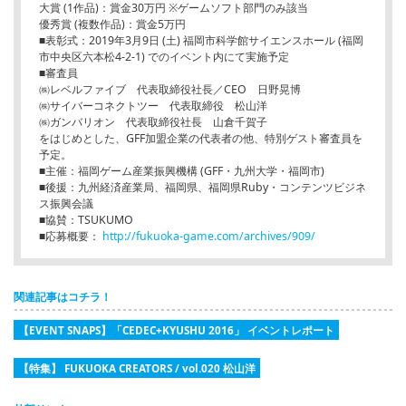
大賞 (1作品)：賞金30万円 ※ゲームソフト部門のみ該当
優秀賞 (複数作品)：賞金5万円
■表彰式：2019年3月9日 (土) 福岡市科学館サイエンスホール (福岡
市中央区六本松4-2-1) でのイベント内にて実施予定
■審査員
㈱レベルファイブ 代表取締役社長／CEO 日野晃博
㈱サイバーコネクトツー 代表取締役 松山洋
㈱ガンバリオン 代表取締役社長 山倉千賀子
をはじめとした、GFF加盟企業の代表者の他、特別ゲスト審査員を
予定。
■主催：福岡ゲーム産業振興機構 (GFF・九州大学・福岡市)
■後援：九州経済産業局、福岡県、福岡県Ruby・コンテンツビジネ
ス振興会議
■協賛：TSUKUMO
■応募概要：
http://fukuoka-game.com/archives/909/
関連記事はコチラ！
【EVENT SNAPS】「CEDEC+KYUSHU 2016」 イベントレポート
【特集】 FUKUOKA CREATORS / vol.020 松山洋