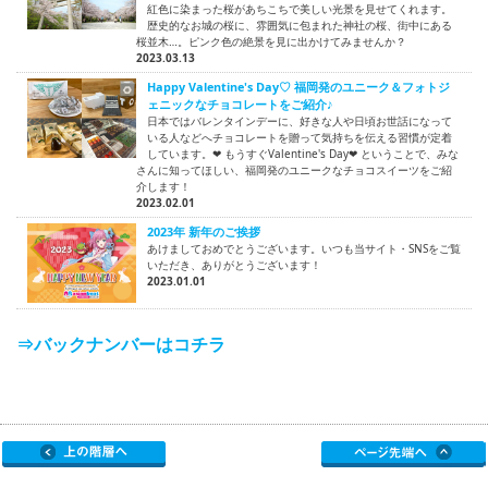
紅色に染まった桜があちこちで美しい光景を見せてくれます。
歴史的なお城の桜に、雰囲気に包まれた神社の桜、街中にある
桜並木…。ピンク色の絶景を見に出かけてみませんか？
2023.03.13
Happy Valentine's Day♡ 福岡発のユニーク＆フォトジ
ェニックなチョコレートをご紹介♪
日本ではバレンタインデーに、好きな人や日頃お世話になって
いる人などへチョコレートを贈って気持ちを伝える習慣が定着
しています。❤ もうすぐValentine's Day❤ ということで、みな
さんに知ってほしい、福岡発のユニークなチョコスイーツをご紹
介します！
2023.02.01
2023年 新年のご挨拶
あけましておめでとうございます。いつも当サイト・SNSをご覧
いただき、ありがとうございます！
2023.01.01
⇒バックナンバーはコチラ