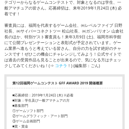
テゴリーからなるゲームコンテストで、対象となるのは学生、一
般アマチュアの皆さん。応募締切は、来年2019年1月24日 (木) 必
着です！
審査員には、福岡を代表するゲーム会社、㈱レベルファイブ 日野
社長、㈱サイバーコネクトツー 松山社長、㈱ガンバリオン 山倉社
長のほか、特別ゲスト審査員も！来年3月9日 (土)、福岡市科学館
にて公開プレゼンテーションと表彰式が予定されています。ゲー
ム業界へ進もうと考えている皆さん、自分の力を試す絶好のチャ
ンスです！ぜひこの機会にチャレンジしてみよう！公式サイトで
は過去の受賞作品も見ることが出来るので、気になる方はチェッ
クしてみてくださいね！(⇒
コチラ
！) (編集部：ごん)
第12回福岡ゲームコンテスト GFF AWARD 2019 開催概要
■応募締切：2019年1月24日 (木) ※必着
■対象：学生及び一般アマチュアの方
■募集部門
①ゲームソフト部門
②ゲームグラフィック・アート部門
③ゲーム企画部門
■賞・賞金