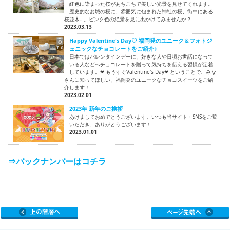
紅色に染まった桜があちこちで美しい光景を見せてくれます。
歴史的なお城の桜に、雰囲気に包まれた神社の桜、街中にある
桜並木…。ピンク色の絶景を見に出かけてみませんか？
2023.03.13
Happy Valentine's Day♡ 福岡発のユニーク＆フォトジ
ェニックなチョコレートをご紹介♪
日本ではバレンタインデーに、好きな人や日頃お世話になって
いる人などへチョコレートを贈って気持ちを伝える習慣が定着
しています。❤ もうすぐValentine's Day❤ ということで、みな
さんに知ってほしい、福岡発のユニークなチョコスイーツをご紹
介します！
2023.02.01
2023年 新年のご挨拶
あけましておめでとうございます。いつも当サイト・SNSをご覧
いただき、ありがとうございます！
2023.01.01
⇒バックナンバーはコチラ