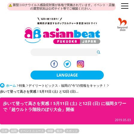
新型コロナウイルス感染症対策が各地で実施されています。イベント・店舗
の運営状況は公式サイト等でご確認ください。
LANGUAGE
ホーム
特集
デイリートピックス - 福岡の"今"の情報をキャッチ！
日本語
歩いて登って高さを実感！5月11日 (土) と12日 (日)...
한국어
歩いて登って高さを実感！5月11日 (土) と12日 (日) に福岡タワー
で「超ウルトラ階段のぼり大会」開催
簡体中文
2019.05.03
繁體中文
日本
福岡
イベントニュース
体験
観光
スポット