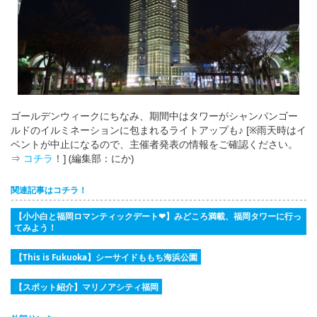
ゴールデンウィークにちなみ、期間中はタワーがシャンパンゴー
ルドのイルミネーションに包まれるライトアップも♪ [※雨天時はイ
ベントが中止になるので、主催者発表の情報をご確認ください。
⇒
コチラ
！] (編集部：にか)
関連記事はコチラ！
【小小白と福岡ロマンティックデート❤】みどころ満載、福岡タワーに行っ
てみよう！
【This is Fukuoka】シーサイドももち海浜公園
【スポット紹介】マリノアシティ福岡