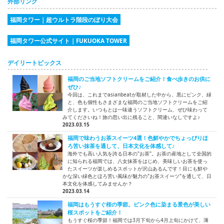
外部リンク
福岡タワー｜超ウルトラ階段のぼり大会
福岡タワー公式サイト｜FUKUOKA TOWER
デイリートピックス
福岡のご当地ソフトクリームをご紹介！食べ歩きのお供に
ぜひ♪
今回は、これまでasianbeatが取材した中から、黒にピンク、緑
と、色も個性もさまざまな福岡のご当地ソフトクリームをご紹
介します。いつもとは一味違うソフトクリーム、ぜひ味わって
みてくださいね！旅の思い出に残ること、間違いなしですよ♪
2023.03.15
福岡で味わうお茶スイーツ4選！色鮮やかでちょっぴりほ
ろ苦い抹茶を通して、日本文化を体感して♪
海外でも高い人気を誇る日本の"お茶"。お茶の産地として全国的
に知られる福岡では、八女抹茶をはじめ、美味しいお茶を使っ
たスイーツが楽しめるスポットが沢山あるんです！目にも鮮や
かな深い緑色とほろ苦い風味が魅力の"お茶スイーツ"を通して、日
本文化を体感してみませんか？
2023.03.14
福岡はもうすぐ桜の季節。ピンク色に染まる景色が美しい
桜スポットをご紹介！
もうすぐ桜の季節！福岡では3月下旬から4月上旬にかけて、薄