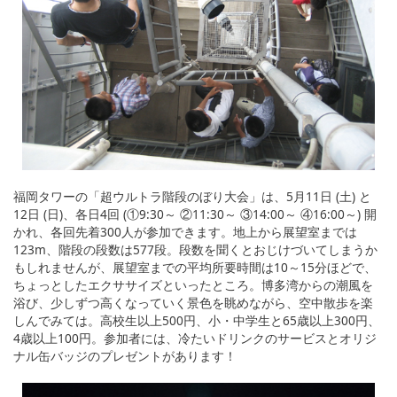
福岡タワーの「超ウルトラ階段のぼり大会」は、5月11日 (土) と
12日 (日)、各日4回 (①9:30～ ②11:30～ ③14:00～ ④16:00～) 開
かれ、各回先着300人が参加できます。地上から展望室までは
123m、階段の段数は577段。段数を聞くとおじけづいてしまうか
もしれませんが、展望室までの平均所要時間は10～15分ほどで、
ちょっとしたエクササイズといったところ。博多湾からの潮風を
浴び、少しずつ高くなっていく景色を眺めながら、空中散歩を楽
しんでみては。高校生以上500円、小・中学生と65歳以上300円、
4歳以上100円。参加者には、冷たいドリンクのサービスとオリジ
ナル缶バッジのプレゼントがあります！