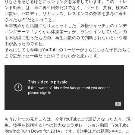
りなさを感じるほどにランキングを席巻しています。この「トレ
ンド動画」は、単に再生回数だけでなく、“グッド、共有、検索の
回数や、パロディ、リミックス、レス­ポンスの数等­を参­考に選出
されたもの”だということ。
今年初めから話題になり大ヒットした「妖怪ウォッチ」のエンデ
ィングテーマ「ようかい体操第一」が、ランクインしていないの
を不思議に思ったものの、再生回数のみで判断されないという理
由があったのですね。
それにしても今年はYouTubeのユーザーがさらに小さな子供たちに
まで広がった一年だったのではないかと思います。
もうひとつの見どころは、今年YouTube上で話題となった人々、現
象、物事を総括する1本の壮大なコラボレーション動画「YouTube
Rewind: Turn Down for 2014」です。6分半ほどの動画の中に、こ