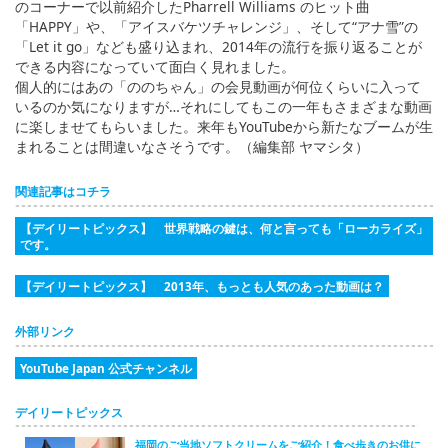
のコーナーで以前紹介したPharrell Williams のヒット曲
「HAPPY」や、「アイスバケツチャレンジ」、そして“アナ雪”の
「Let it go」なども盛り込まれ、2014年の流行を振り返ることが
できる内容になっていて面白く見れました。
個人的にはあの「ののちゃん」の会見動画が何位くらいに入って
いるのか気になりますが…それにしてもこの一年もさまざまな動画
に楽しませてもらいました。来年もYouTubeから新たなブームが生
まれることは間違いなさそうです。（編集部 ヤマシタ）
関連記事はコチラ
【デイリートピックス】 世界戦略の鍵は、何と言っても「ローカライズ」
です。
【デイリートピックス】 2013年、もっとも人気のあった動画は？
外部リンク
YouTube Japan 公式チャンネル
デイリートピックス
福岡のご当地ソフトクリームをご紹介！食べ歩きのお供に