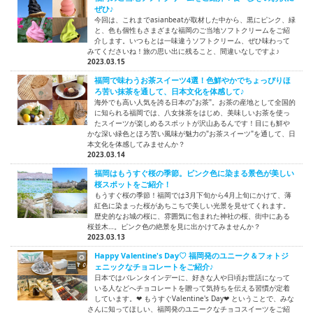
ぜひ♪
今回は、これまでasianbeatが取材した中から、黒にピンク、緑
と、色も個性もさまざまな福岡のご当地ソフトクリームをご紹
介します。いつもとは一味違うソフトクリーム、ぜひ味わって
みてくださいね！旅の思い出に残ること、間違いなしですよ♪
2023.03.15
福岡で味わうお茶スイーツ4選！色鮮やかでちょっぴりほ
ろ苦い抹茶を通して、日本文化を体感して♪
海外でも高い人気を誇る日本の"お茶"。お茶の産地として全国的
に知られる福岡では、八女抹茶をはじめ、美味しいお茶を使っ
たスイーツが楽しめるスポットが沢山あるんです！目にも鮮や
かな深い緑色とほろ苦い風味が魅力の"お茶スイーツ"を通して、日
本文化を体感してみませんか？
2023.03.14
福岡はもうすぐ桜の季節。ピンク色に染まる景色が美しい
桜スポットをご紹介！
もうすぐ桜の季節！福岡では3月下旬から4月上旬にかけて、薄
紅色に染まった桜があちこちで美しい光景を見せてくれます。
歴史的なお城の桜に、雰囲気に包まれた神社の桜、街中にある
桜並木…。ピンク色の絶景を見に出かけてみませんか？
2023.03.13
Happy Valentine's Day♡ 福岡発のユニーク＆フォトジ
ェニックなチョコレートをご紹介♪
日本ではバレンタインデーに、好きな人や日頃お世話になって
いる人などへチョコレートを贈って気持ちを伝える習慣が定着
しています。❤ もうすぐValentine's Day❤ ということで、みな
さんに知ってほしい、福岡発のユニークなチョコスイーツをご紹