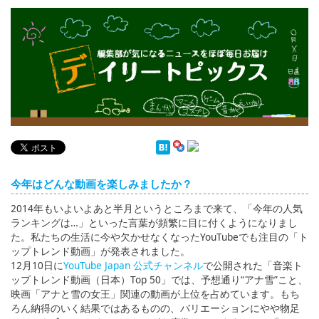
English
ภาษาไทย
tiéng Viêt
Bahasa Indonesia
デイリートピックス
今年はどんな動画を楽しみましたか？
2014年もいよいよあと半月というところまで来て、「今年の人気
ランキングは…」といった言葉が頻繁に目に付くようになりまし
た。私たちの生活に今や欠かせなくなったYouTubeでも注目の「ト
ップトレンド動画」が発表されました。
12月10日に
YouTube Japan 公式チャンネル
で公開された「音楽ト
ップトレンド動画（日本）Top 50」では、予想通り“アナ雪”こと、
映画「アナと雪の女王」関連の動画が上位を占めています。もち
ろん納得のいく結果ではあるものの、バリエーションにやや物足