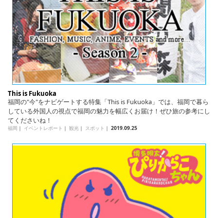
This is Fukuoka
福岡の"今"をナビゲートする特集「This is Fukuoka」では、福岡で暮ら
している外国人の視点で福岡の魅力を幅広くお届け！ぜひ旅の参考にし
てくださいね！
福岡
｜
イベントレポート
｜
観光
｜
スポット
｜
2019.09.25