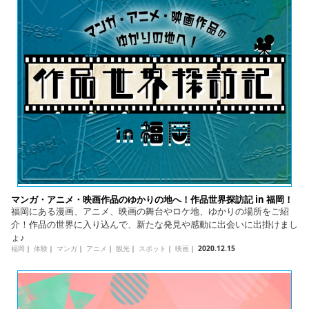
English
ภาษาไทย
tiéng Viêt
Bahasa Indonesia
マンガ・アニメ・映画作品のゆかりの地へ！作品世界探訪記 in 福岡！
福岡にある漫画、アニメ、映画の舞台やロケ地、ゆかりの場所をご紹
介！作品の世界に入り込んで、新たな発見や感動に出会いに出掛けまし
ょ♪
福岡
｜
体験
｜
マンガ
｜
アニメ
｜
観光
｜
スポット
｜
映画
｜
2020.12.15