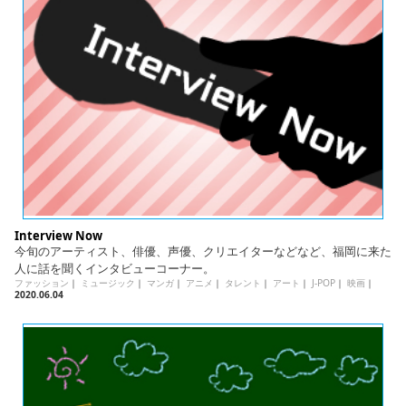
Interview Now
今旬のアーティスト、俳優、声優、クリエイターなどなど、福岡に来た
人に話を聞くインタビューコーナー。
ファッション
｜
ミュージック
｜
マンガ
｜
アニメ
｜
タレント
｜
アート
｜
J-POP
｜
映画
｜
2020.06.04