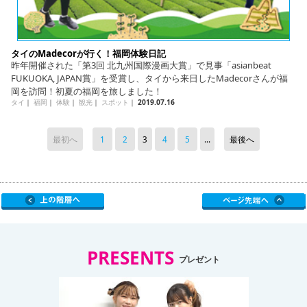
タイのMadecorが行く！福岡体験日記
昨年開催された「第3回 北九州国際漫画大賞」で見事「asianbeat
FUKUOKA, JAPAN賞」を受賞し、タイから来日したMadecorさんが福
岡を訪問！初夏の福岡を旅しました！
タイ
｜
福岡
｜
体験
｜
観光
｜
スポット
｜
2019.07.16
最初へ
1
2
3
4
5
...
最後へ
PRESENTS
プレゼント