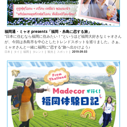
福岡通・ミャオ presents「福岡・糸島に恋する旅」
"日本に住むなら福岡に住みたい！"というほど福岡大好きなミャオさん
が、今回は糸島市を中心としたトレンドスポットを巡りました。さぁ、
ミャオさんと一緒に福岡に"恋する"旅へ出かけよう♪
日本
｜
タイ
｜
福岡
｜
タレント
｜
観光
｜
スポット
｜
2019.09.03