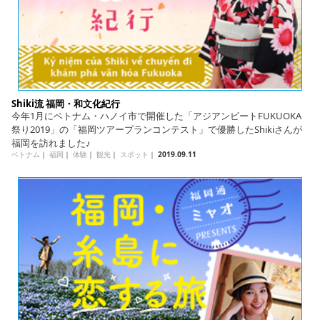
Shiki流 福岡・和文化紀行
今年1月にベトナム・ハノイ市で開催した「アジアンビートFUKUOKA
祭り2019」の「福岡ツアープランコンテスト」で優勝したShikiさんが
福岡を訪れました♪
ベトナム
｜
福岡
｜
体験
｜
観光
｜
スポット
｜
2019.09.11