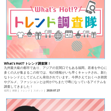
What's Hot!? トレンド調査隊！
九州最大級の都市であり、アジアの玄関口でもある福岡。若者を中心に
多くの人が集まるこの街では、旬の情報がいち早くキャッチされ、新た
なトレンドとしてどんどん発信されています。今押さえておくべき雑貨
やグルメ、ファッションとは何か!?ちまたで噂になっているアイテムを
調査してきました！
福岡
｜
体験
｜
トレンド
｜
スポット
｜
2020.07.27