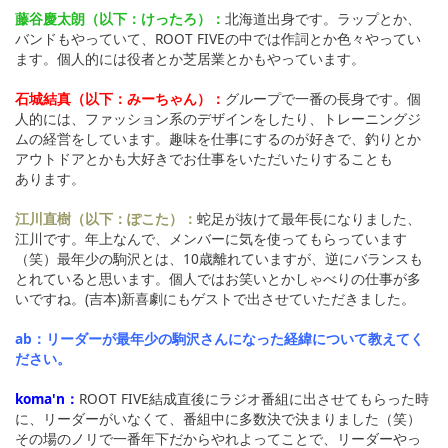
藤谷慶太朗（以下：けったろ）：
北海道出身です。ラップとか、
バンドもやっていて、ROOT FIVEの中では作詞とか色々やってい
ます。個人的には役者とか芝居業とかもやっています。
石城結真（以下：みーちゃん）：
グループで一番の長身です。個
人的には、ファッション系のデザインをしたり、トレーニングジ
ムの経営をしています。趣味を仕事にするのが好きで、釣りとか
アウトドアとかも大好きでお仕事をいただいたりすることも
あります。
江川直樹（以下：ぽこた）：
蛇足が抜けて最年長になりました、
江川です。年上なんで、メンバーに気を使ってもらっています
（笑）最年少の駒沢とは、10歳離れていますが、逆にバランスも
とれていると思います。個人ではお笑いとかしゃべりの仕事が多
いですね。(吉本)新喜劇にもゲストで出させていただきました。
ab：リーダーが最年少の駒沢さんになった経緯について教えてく
ださい。
koma'n：
ROOT FIVE結成直後にラジオ番組に出させてもらった時
に、リーダーがいなくて、番組中に多数決で決まりました（笑）
その場のノリで一番年下だからやれよってことで、リーダーやっ