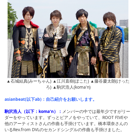
▲石城結真(みーちゃん) ▲江川直樹(ぽこた) ▲藤谷慶太朗(けった
ろ) ▲駒沢浩人(koma'n)
asianbeat(以下ab)：自己紹介をお願いします。
駒沢浩人（以下：koma'n）：
メンバーの中では最年少ですがリー
ダーをやっています。ずっとピアノをやっていて、ROOT FIVEや
他のアーティストさんの作曲も手掛けています。橋本環奈さんの
いるRev.from DVLのセカンドシングルの作曲も手掛けました。