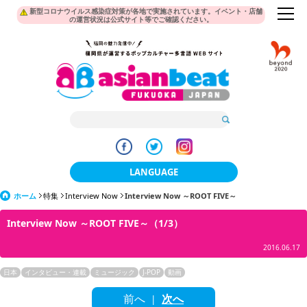
新型コロナウイルス感染症対策が各地で実施されています。イベント・店舗
の運営状況は公式サイト等でご確認ください。
LANGUAGE
ホーム
特集
Interview Now
Interview Now ～ROOT FIVE～
日本語
Interview Now ～ROOT FIVE～（1/3）
한국어
2016.06.17
簡体中文
日本
インタビュー・連載
ミュージック
J-POP
動画
繁體中文
前へ
次へ
|