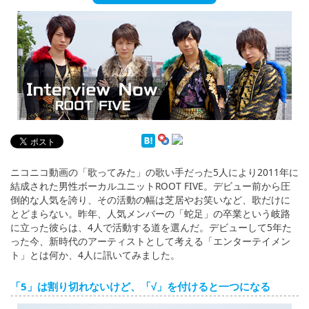
English
ภาษาไทย
tiéng Viêt
Bahasa Indonesia
ニコニコ動画の「歌ってみた」の歌い手だった5人により2011年に
結成された男性ボーカルユニットROOT FIVE。デビュー前から圧
倒的な人気を誇り、その活動の幅は芝居やお笑いなど、歌だけに
とどまらない。昨年、人気メンバーの「蛇足」の卒業という岐路
に立った彼らは、4人で活動する道を選んだ。デビューして5年た
った今、新時代のアーティストとして考える「エンターテイメン
ト」とは何か、4人に訊いてみました。
「5」は割り切れないけど、「√」を付けると一つになる