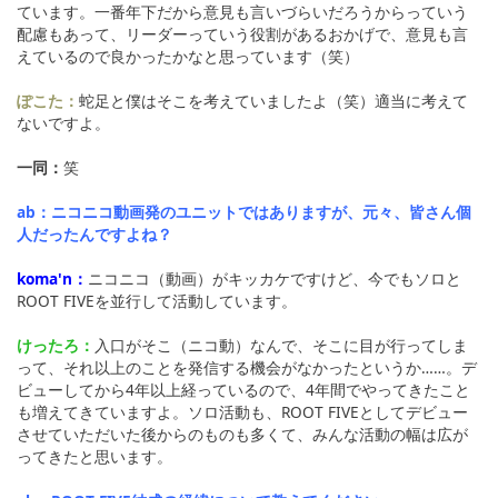
ています。一番年下だから意見も言いづらいだろうからっていう
配慮もあって、リーダーっていう役割があるおかげで、意見も言
えているので良かったかなと思っています（笑）
ぽこた：
蛇足と僕はそこを考えていましたよ（笑）適当に考えて
ないですよ。
一同：
笑
ab：ニコニコ動画発のユニットではありますが、元々、皆さん個
人だったんですよね？
koma'n：
ニコニコ（動画）がキッカケですけど、今でもソロと
ROOT FIVEを並行して活動しています。
けったろ：
入口がそこ（ニコ動）なんで、そこに目が行ってしま
って、それ以上のことを発信する機会がなかったというか……。デ
ビューしてから4年以上経っているので、4年間でやってきたこと
も増えてきていますよ。ソロ活動も、ROOT FIVEとしてデビュー
させていただいた後からのものも多くて、みんな活動の幅は広が
ってきたと思います。