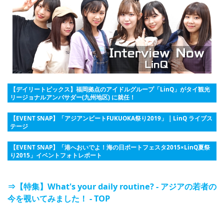
【デイリートピックス】福岡拠点のアイドルグループ「LinQ」がタイ観光
リージョナルアンバサダー(九州地区) に就任！
【EVENT SNAP】「アジアンビートFUKUOKA祭り2019」 | LinQ ライブス
テージ
【EVENT SNAP】「港へおいでよ！海の日ポートフェスタ2015×LinQ夏祭
り2015」イベントフォトレポート
⇒【特集】What's your daily routine? - アジアの若者の
今を覗いてみました！ - TOP