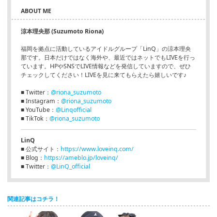
ABOUT ME
涼本理央那 (Suzumoto Riona)
福岡を拠点に活動しているアイドルグループ「LinQ」の涼本理央
那です。日本だけではなく海外や、最近ではネットでもLIVEを行っ
ています。HPやSNSでLIVE情報などを発信していますので、ぜひ
チェックしてください！LIVEを見に来てもらえたら嬉しいです♪
■ Twitter：
@riona_suzumoto
■ Instagram：
@riona_suzumoto
■ YouTube：
@Linqofficial
■ TikTok：
@riona_suzumoto
LinQ
■ 公式サイト：
https://www.loveinq.com/
■ Blog：
https://ameblo.jp/loveinq/
■ Twitter：
@LinQ_official
関連記事はコチラ！