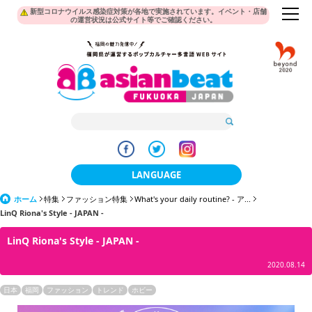
新型コロナウイルス感染症対策が各地で実施されています。イベント・店舗
の運営状況は公式サイト等でご確認ください。
LANGUAGE
ホーム
特集
ファッション特集
What's your daily routine? - ア...
日本語
LinQ Riona's Style - JAPAN -
한국어
LinQ Riona's Style - JAPAN -
簡体中文
2020.08.14
繁體中文
日本
福岡
ファッション
トレンド
ホビー