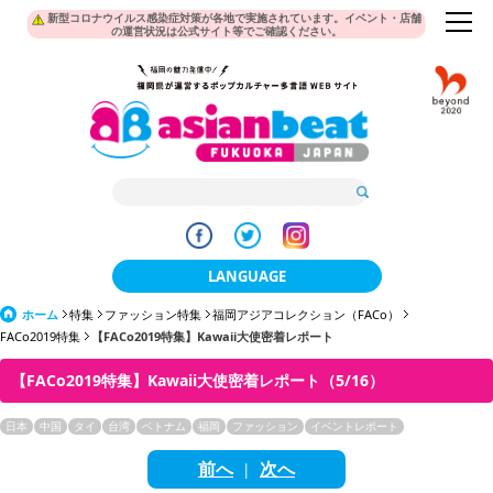
新型コロナウイルス感染症対策が各地で実施されています。イベント・店舗
の運営状況は公式サイト等でご確認ください。
LANGUAGE
ホーム
特集
ファッション特集
福岡アジアコレクション（FACo）
日本語
FACo2019特集
【FACo2019特集】Kawaii大使密着レポート
한국어
【FACo2019特集】Kawaii大使密着レポート（5/16）
簡体中文
日本
中国
タイ
台湾
ベトナム
福岡
ファッション
イベントレポート
繁體中文
前へ
次へ
|