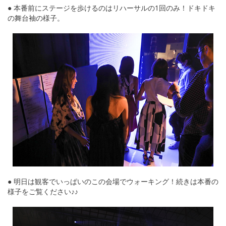
English
● 本番前にステージを歩けるのはリハーサルの1回のみ！ドキドキ
の舞台袖の様子。
ภาษาไทย
tiéng Viêt
Bahasa Indonesia
● 明日は観客でいっぱいのこの会場でウォーキング！続きは本番の
様子をご覧ください♪♪