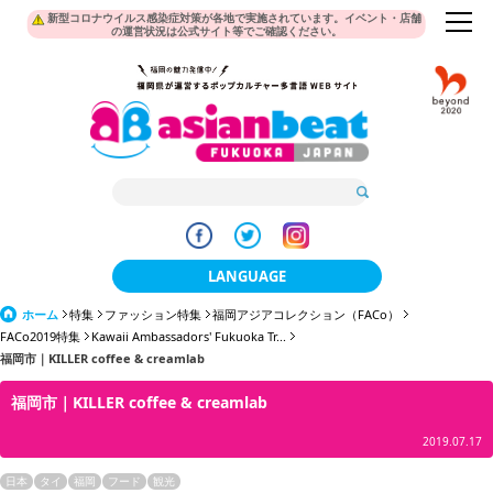
新型コロナウイルス感染症対策が各地で実施されています。イベント・店舗
の運営状況は公式サイト等でご確認ください。
LANGUAGE
ホーム
特集
ファッション特集
福岡アジアコレクション（FACo）
日本語
FACo2019特集
Kawaii Ambassadors' Fukuoka Tr...
福岡市｜KILLER coffee & creamlab
한국어
福岡市｜KILLER coffee & creamlab
簡体中文
2019.07.17
繁體中文
日本
タイ
福岡
フード
観光