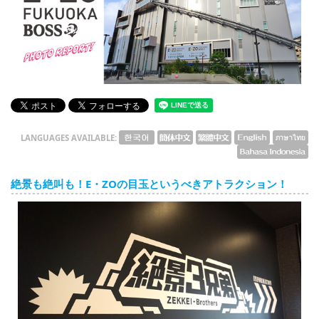
English
ภาษาไทย
tiéng Viêt
Bahasa Indonesia
LANGUAGES AVAILABLE:
絶景も絶叫も！E・ZOの目玉というべきアトラクション！