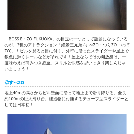
「BOSS E・ZO FUKUOKA」の目玉の一つとして話題になっている
のが、3種のアトラクション「絶景三兄弟 (すべZO・つりZO・のぼ
ZO)」！ビルを見ると目に付く、外壁に沿ったスライダーや屋上で
銀色に輝くレールなどがそれです！屋上ならではの開放感は、一
度味わえば病みつき必至。スリルと快感を思いっきり楽しんじゃ
いましょう！
◎すべZO
地上40mの高さからビル壁面に沿って地上まで滑り降りる、全長
約100mの巨大滑り台。建造物に付随するチューブ型スライダーと
しては日本初！