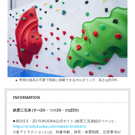
▲ 専用の道具が不要で気軽に体験できるボルダリング。高さは約3m。
INFORMATION
絶景三兄弟 (すべZO・つりZO・のぼZO)
■ BOSS E・ZO FUKUOKA公式サイト (絶景三兄弟紹介ページ)：
https://e-zofukuoka.com/zekkei-brothers/
※各アトラクションには、対象年齢、身長・体重制限、注意事項が