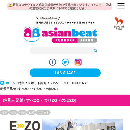
新型コロナウイルス感染症対策が各地で実施されています。イベント・店舗
の運営状況は公式サイト等でご確認ください。
LANGUAGE
ホーム
特集
スポット紹介
BOSS E・ZO FUKUOKA
日本語
絶景三兄弟 (すべZO・つりZO・のぼZO)
한국어
絶景三兄弟 (すべZO・つりZO・のぼZO)
簡体中文
日本
福岡
体験
観光
スポット
繁體中文