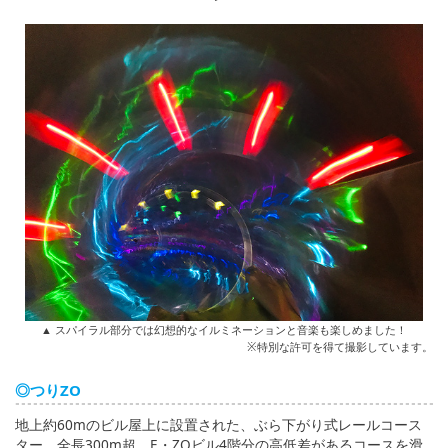
▲ スパイラル部分では幻想的なイルミネーションと音楽も楽しめました！
※特別な許可を得て撮影しています。
◎つりZO
地上約60mのビル屋上に設置された、ぶら下がり式レールコース
ター。全長300m超、E・ZOビル4階分の高低差があるコースを滑