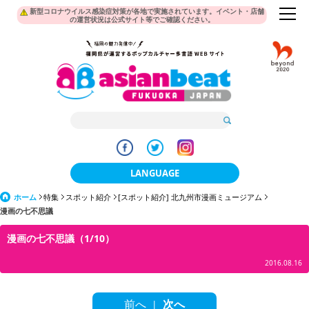
新型コロナウイルス感染症対策が各地で実施されています。イベント・店舗
の運営状況は公式サイト等でご確認ください。
LANGUAGE
ホーム
特集
スポット紹介
[スポット紹介] 北九州市漫画ミュージアム
日本語
漫画の七不思議
한국어
漫画の七不思議（1/10）
簡体中文
2016.08.16
繁體中文
前へ
次へ
|