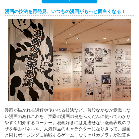
English
漫画の技法を再発見、いつもの漫画がもっと面白くなる！
ภาษาไทย
tiéng Viêt
Bahasa Indonesia
漫画が描かれる過程や使われる技法など、普段なかなか意識しな
い漫画のあれこれを、実際の漫画の例をふんだんに使ってわかり
やすく紹介するコーナー。漫画好きには見逃せない漫画表現のワ
ザを学ぶパネルや、人気作品のキャラクターになりきって、漫画
と同じポージングに挑戦するゲーム「なりきりカメラ」が設置さ