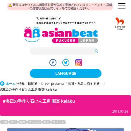
新型コロナウイルス感染症対策が各地で実施されています。イベント・店舗
の運営状況は公式サイト等でご確認ください。
LANGUAGE
ホーム
特集
福岡通・ミャオ presents「福岡・糸島に恋する旅」
日本語
#海辺の手作り石けん工房 暇楽 kalaku
한국어
#海辺の手作り石けん工房 暇楽 kalaku
簡体中文
2019.07.26
繁體中文
日本
タイ
福岡
タレント
観光
スポット