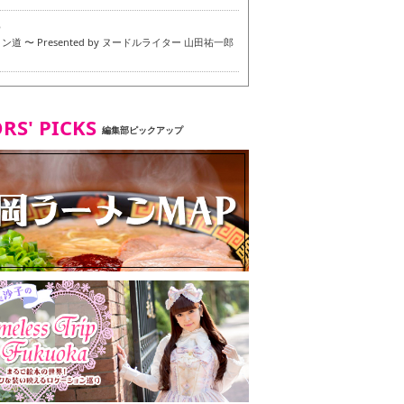
6
道 〜 Presented by ヌードルライター 山田祐一郎
6
RS' PICKS
編集部ピックアップ
7
・ベジタリアンメニュー試食ツアー in 福岡市
7
ず 博多本店 〜 ヴィーガン・ベジタリアンメニュー試
in 福岡市！〜
2
タンド大名店 〜 ヴィーガン・ベジタリアンメニュー
 in 福岡市！〜
8
尾本社うどん店