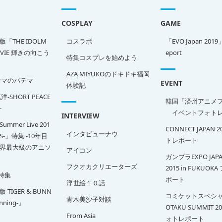
COSPLAY
GAME
「THE IDOLM
コスラボ
「EVO Japan 2019
OVIE 輝きの向こう
eport
特集コスプレを始めよう
AZA MIYUKOのドキドキ福岡
サマのパテマ
EVENT
体験記
-SHORT PEACE
韓国「済州アニメ
-
イベントフォトレ
INTERVIEW
Summer Live 201
CONNECT JAPAN 
インタビューナウ
SS-」特集 -10年目
トレポート
界最大級のアニソ
アイコン
ガンプラEXPO JAPA
フクオカクリエーターズ
2015 in FUKUOK
特集
ポート
浮世絵１０話
TIGER & BUNN
コミケットスペシャ
青木美沙子対談
inning-』
OTAKU SUMMIT 2
From Asia
ォトレポート