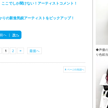
XT：ここでしか聞けない！アーティストコメント！
〜 福岡ゆかりの新進気鋭アーティストをピックアップ！
前へ
|
次へ
◆声優
1
2
最後へ
り色紙
ページの先頭へ