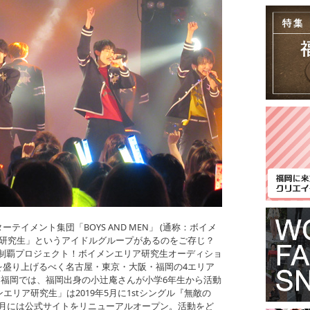
イメント集団「BOYS AND MEN」 (通称：ボイメ
ア研究生」というアイドルグループがあるのをご存じ？
EN全国制覇プロジェクト！ボイメンエリア研究生オーディショ
を盛り上げるべく名古屋・東京・大阪・福岡の4エリア
！福岡では、福岡出身の小辻庵さんが小学6年生から活動
エリア研究生」は2019年5月に1stシングル『無敵の
20年4月には公式サイトをリニューアルオープン。活動をど