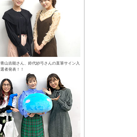
の青山吉能さん、鈴代紗弓さんの直筆サイン入
当選者発表！！