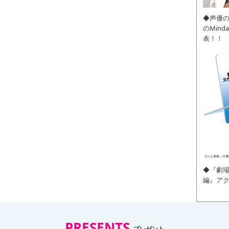
◆声優
のMin
表！！
◆『劇場
編』ア
PRESENTS
プレゼント