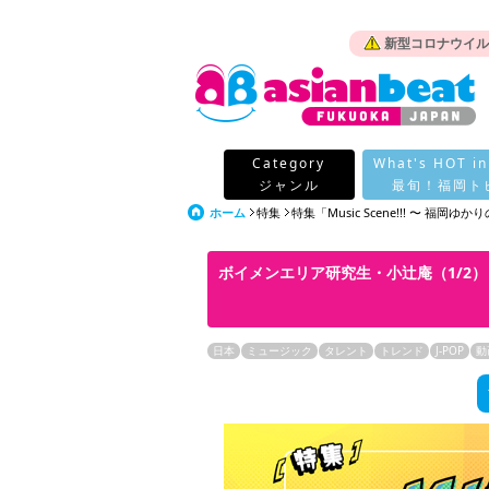
新型コロナウイル
Category
What's HOT in
ジャンル
最旬！福岡ト
ホーム
特集
特集「Music Scene!!! 〜 福岡ゆか
ボイメンエリア研究生・小辻庵（1/2）
日本
ミュージック
タレント
トレンド
J-POP
動