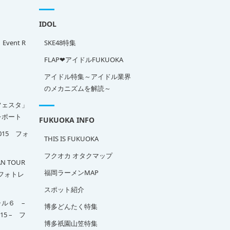
IDOL
」Event R
SKE48特集
FLAP❤アイドルFUKUOKA
アイドル特集～アイドル業界
のメカニズムを解読～
フェスタ」
ポート
FUKUOKA INFO
2015 フォ
THIS IS FUKUOKA
フクオカ オタクマップ
N TOUR
福岡ラーメンMAP
A フォトレ
スポット紹介
ル６ –
博多どんたく特集
015 – フ
博多祇園山笠特集