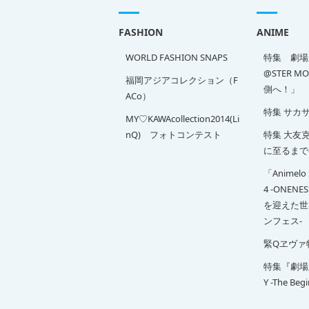
FASHION
ANIME
WORLD FASHION SNAPS
特集 劇場版
@STER M
福岡アジアコレクション（F
側へ！」
ACo）
特集 サカ
MY♡KAWAcollection2014(Li
nQ) フォトコンテスト
特集 大友克洋
に至るまで
「Animelo 
4 -ONENE
を迎えた世
ンフェス-
緊Qヱヴァ
特集『劇場版 
Y -The Beg