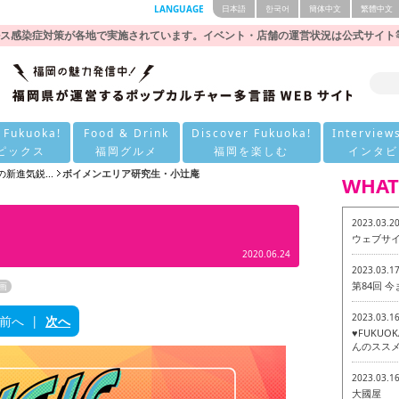
LANGUAGE
日本語
한국어
簡体中文
繁體中文
ス感染症対策が各地で実施されています。イベント・店舗の運営状況は公式サイト
 Fukuoka!
Food & Drink
Discover Fukuoka!
Interview
ピックス
福岡グルメ
福岡を楽しむ
インタビ
りの新進気鋭...
ボイメンエリア研究生・小辻庵
WHAT
2023.03.2
ウェブサ
2020.06.24
2023.03.1
第84回 
画
2023.03.1
前へ
|
次へ
♥FUKU
んのススメ
2023.03.1
大國屋