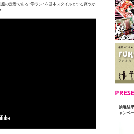
服の定番である "学ラン" を基本スタイルとする爽やか
♪
PRES
抽選結
ャンペ