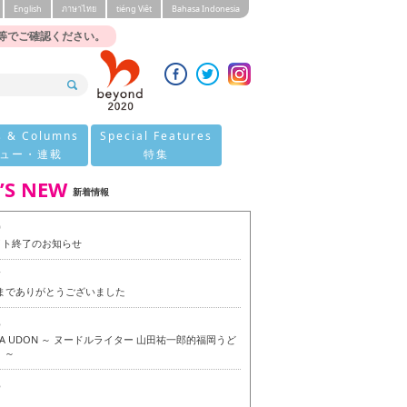
English
ภาษาไทย
tiéng Viêt
Bahasa Indonesia
等でご確認ください。
s & Columns
Special Features
ュー・連載
特集
’S NEW
新着情報
0
イト終了のお知らせ
7
今までありがとうございました
6
OKA UDON ～ ヌードルライター 山田祐一郎的福岡うど
 ～
6