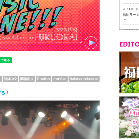
2023.03.1
福岡ラーメン
〜
2023.03.1
福龍軒
EDITO
2023.03.0
ヴィーガン
2023.03.0
磯ぎよから
食ツアー 
2023.03.0
リトルス
げる！
試食ツアー
2023.02.2
東筑軒 折