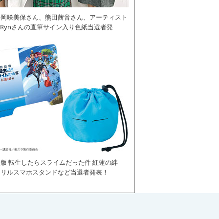
の岡咲美保さん、熊田茜音さん、アーティスト
daRynさんの直筆サイン入り色紙当選者発
版 転生したらスライムだった件 紅蓮の絆
クリルスマホスタンドなど当選者発表！