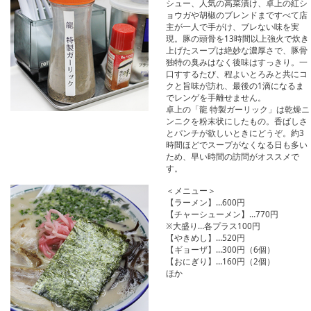
シュー、人気の高菜漬け、卓上の紅シ
ョウガや胡椒のブレンドまですべて店
主が一人で手がけ、ブレない味を実
現。豚の頭骨を13時間以上強火で炊き
上げたスープは絶妙な濃厚さで、豚骨
独特の臭みはなく後味はすっきり。一
口すするたび、程よいとろみと共にコ
クと旨味が訪れ、最後の1滴になるま
でレンゲを手離せません。
卓上の「龍 特製ガーリック」は乾燥ニ
ンニクを粉末状にしたもの。香ばしさ
とパンチが欲しいときにどうぞ。約3
時間ほどでスープがなくなる日も多い
ため、早い時間の訪問がオススメで
す。
＜メニュー＞
【ラーメン】…600円
【チャーシューメン】…770円
※大盛り…各プラス100円
【やきめし】…520円
【ギョーザ】…300円（6個）
【おにぎり】…160円（2個）
ほか