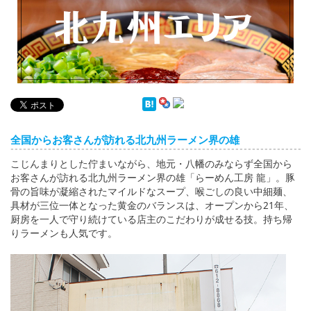
English
ภาษาไทย
tiéng Viêt
Bahasa Indonesia
全国からお客さんが訪れる北九州ラーメン界の雄
こじんまりとした佇まいながら、地元・八幡のみならず全国から
お客さんが訪れる北九州ラーメン界の雄「らーめん工房 龍」。豚
骨の旨味が凝縮されたマイルドなスープ、喉ごしの良い中細麺、
具材が三位一体となった黄金のバランスは、オープンから21年、
厨房を一人で守り続けている店主のこだわりが成せる技。持ち帰
りラーメンも人気です。