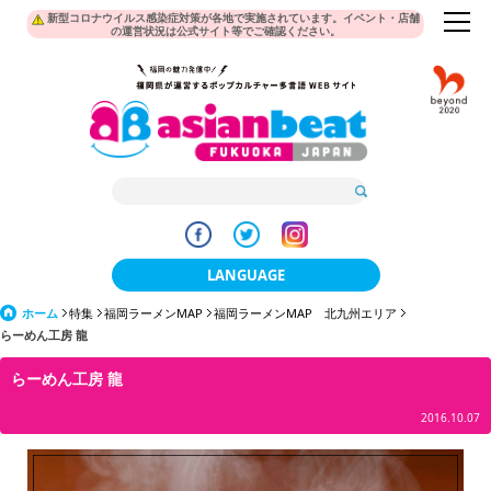
新型コロナウイルス感染症対策が各地で実施されています。イベント・店舗
の運営状況は公式サイト等でご確認ください。
LANGUAGE
ホーム
特集
福岡ラーメンMAP
福岡ラーメンMAP 北九州エリア
日本語
らーめん工房 龍
한국어
らーめん工房 龍
簡体中文
2016.10.07
繁體中文