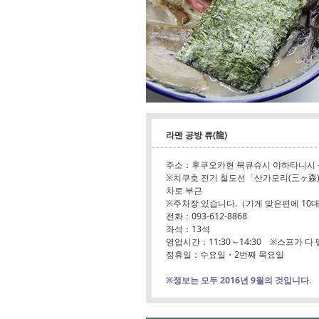
라멘 공방 류(龍)
주소：후쿠오카현 북큐슈시 야하타니시 산
※치쿠호 전기 철도선「산가모리(三ヶ森)
차로 부근
※주차장 있습니다.（가게 맞은편에 10대
전화：093-612-8868
좌석：13석
영업시간：11:30～14:30 ※스프가 
정휴일：수요일・2번째 목요일
※정보는 모두 2016년 9월의 것입니다.