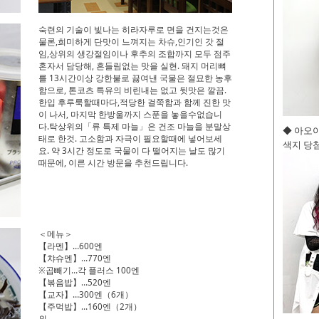
숙련의 기술이 빛나는 히라자루로 면을 건지는것은
물론,희미하게 단맛이 느껴지는 차슈,인기인 갓 절
임,상위의 생강절임이나 후추의 조합까지 모두 점주
혼자서 담당해, 흔들림없는 맛을 실현. 돼지 머리뼈
를 13시간이상 강한불로 끓여낸 국물은 절묘한 농후
함으로, 톤코츠 특유의 비린내는 없고 뒷맛은 깔끔.
한입 후루룩할때마다,적당한 걸쭉함과 함께 진한 맛
이 나서, 마지막 한방울까지 스푼을 놓을수없습니
다.탁상위의「류 특제 마늘」은 건조 마늘을 분말상
◆ 아오
태로 한것. 고소함과 자극이 필요할때에 넣어보세
색지 당첨
요. 약 3시간 정도로 국물이 다 떨어지는 날도 많기
때문에, 이른 시간 방문을 추천드립니다.
＜메뉴＞
【라멘】…600엔
【챠슈멘】…770엔
※곱빼기…각 플러스 100엔
【볶음밥】…520엔
【교자】…300엔（6개）
【주먹밥】…160엔（2개）
외