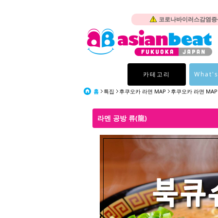
코로나바이러스감염증-1
카테고리
What's
홈
특집
후쿠오카 라면 MAP
후쿠오카 라면 MA
라멘 공방 류(龍)