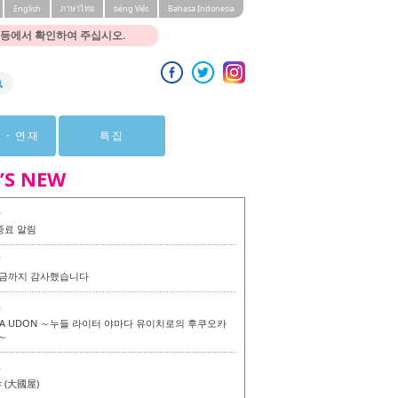
English
ภาษาไทย
tiéng Viêt
Bahasa Indonesia
 등에서 확인하여 주십시오.
뷰・연재
특집
’S NEW
0
종료 알림
7
 지금까지 감사했습니다
6
KA UDON ～누들 라이터 야마다 유이치로의 후쿠오카
～
6
(大國屋)