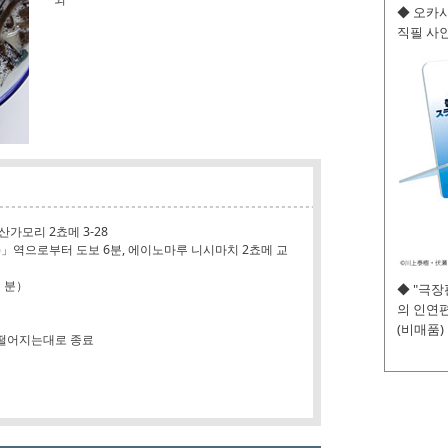
◆ 오카사
직필 사인
가모리 2쵸메 3-28
」역으로부터 도보 6분, 에이노마루 니시마치 2쵸메 교
 분）
◆ "극
의 인연편
(비매품)
다 떨어지는대로 종료