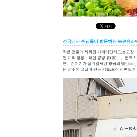
전국에서 손님들이 방문하는 북큐슈라
작은 건물에 세워진 가게이면서도,본고장
멘 계의 영웅「라멘 공방 류(龍)」。톤코
면、건더기가 삼위일체된 황금의 밸런스는
는 점주의 고집이 만든 기술.포장 라멘도 