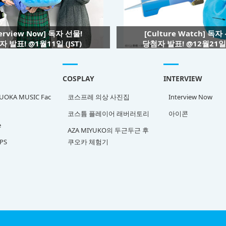
terview Now] 독자 선물!
[Culture Watch] 독자
 발표! @1월11일 (JST)
당첨자 발표! @12월21일 (
COSPLAY
INTERVIEW
OKA MUSIC Fac
코스프레 의상 사진집
Interview Now
코스튬 플레이어 래버러토리
아이콘
e
AZA MIYUKO의 두근두근 후
PS
쿠오카 체험기