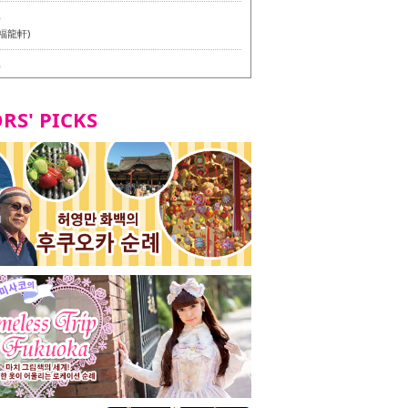
6
福龍軒)
6
멘 월드 - Presented by 누들 라이터 야마다 유이치로
RS' PICKS
7
테리언 메뉴 시식 투어 in 후쿠오카시
7
라즈 하카타 본점 / 磯ぎよからず 博多本店 - 비건・베
뉴 시식투어 in 후쿠오카시 -
2
stand 다이묘점 -비건・베지테리언 메뉴 시식투어 in 후쿠오
8
오리오본사 우동점 / 東筑軒 折尾本社うどん店