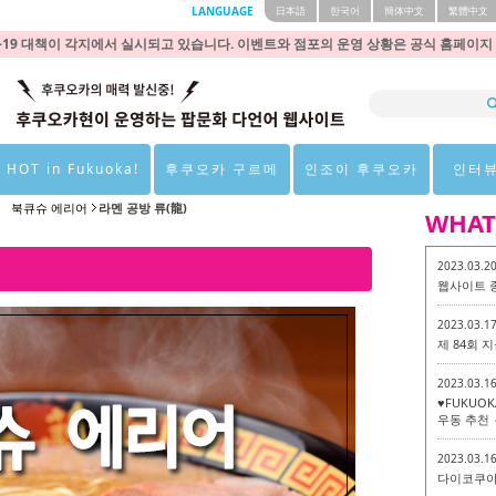
LANGUAGE
日本語
한국어
簡体中文
繁體中文
9 대책이 각지에서 실시되고 있습니다. 이벤트와 점포의 운영 상황은 공식 홈페이지
 HOT in Fukuoka!
후쿠오카 구르메
인조이 후쿠오카
인터
P 북큐슈 에리어
라멘 공방 류(龍)
WHAT
2023.03.2
웹사이트 
2023.03.1
제 84회
2023.03.1
♥FUKUO
우동 추천 
2023.03.1
다이코쿠야 