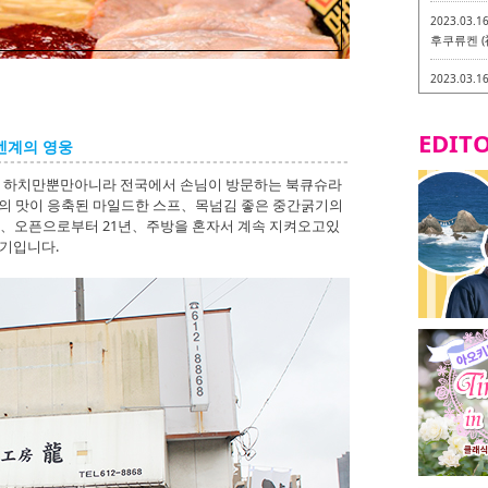
2023.03.1
후쿠류켄 (
2023.03.1
후쿠오카 라
-
EDITO
멘계의 영웅
2023.03.0
비건・베지
・하치만뿐만아니라 전국에서 손님이 방문하는 북큐슈라
츠의 맛이 응축된 마일드한 스프、목넘김 좋은 중간굵기의
2023.03.0
、오픈으로부터 21년、주방을 혼자서 계속 지켜오고있
이소기요카
인기입니다.
지테리언 메
2023.03.0
little 
카시
2023.02.2
토치쿠켄 