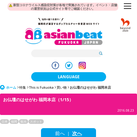
新型コロナウイルス感染症対策が各地で実施されています。イベント・店舗
の運営状況は公式サイト等でご確認ください。
LANGUAGE
ホーム
特集
This is Fukuoka
買い物
日本語
お仏壇のはせがわ 福岡本店
お仏壇のはせがわ 福岡本店（1/15）
한국어
2016.08.23
簡体中文
日本
福岡
観光
スポット
繁體中文
前へ
次へ
|