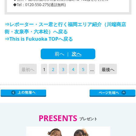
◆Tel：0120-550-275(通話無料)
⇒レポーター・スー君と行く福岡エリア紹介（川端商店
街・友泉亭・六本松）へ戻る
⇒This is Fukuoka TOPへ戻る
前へ
次へ
|
最初へ
1
2
3
4
5
...
最後へ
PRESENTS
プレゼント