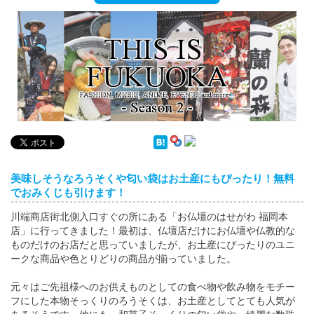
English
ภาษาไทย
tiéng Viêt
Bahasa Indonesia
美味しそうなろうそくや匂い袋はお土産にもぴったり！無料
でおみくじも引けます！
川端商店街北側入口すぐの所にある「お仏壇のはせがわ 福岡本
店」に行ってきました！最初は、仏壇店だけにお仏壇や仏教的な
ものだけのお店だと思っていましたが、お土産にぴったりのユニ
ークな商品や色とりどりの商品が揃っていました。
元々はご先祖様へのお供えものとしての食べ物や飲み物をモチー
フにした本物そっくりのろうそくは、お土産としてとても人気が