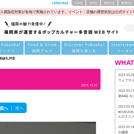
LANGUAGE
日本語
한국어
簡体中文
繁體中文
ス感染症対策が各地で実施されています。イベント・店舗の運営状況は公式サイト
 Fukuoka!
Food & Drink
Discover Fukuoka!
Interview
ピックス
福岡グルメ
福岡を楽しむ
インタビ
際線礼拝室
WHAT
2023.03.2
ウェブサ
2015.10.21
2023.03.1
第84回 
2023.03.1
前へ
|
次へ
♥FUKU
んのススメ
2023.03.1
大國屋