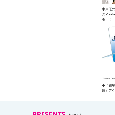
◆声優
のMin
表！！
◆『劇場
編』ア
PRESENTS
プレゼント