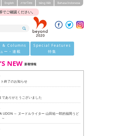
English
ภาษาไทย
tiéng Viêt
Bahasa Indonesia
等でご確認ください。
s & Columns
Special Features
ュー・連載
特集
’S NEW
新着情報
0
イト終了のお知らせ
7
今までありがとうございました
6
OKA UDON ～ ヌードルライター 山田祐一郎的福岡うど
 ～
6