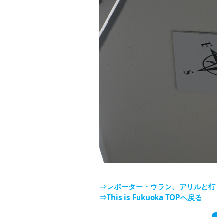
⇒レポーター・ウラン、アリルと行
⇒This is Fukuoka TOPへ戻る