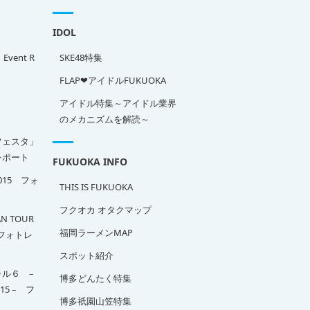
IDOL
」Event R
SKE48特集
FLAP❤アイドルFUKUOKA
アイドル特集～アイドル業界
のメカニズムを解読～
フェスタ」
ポート
FUKUOKA INFO
2015 フォ
THIS IS FUKUOKA
フクオカ オタクマップ
N TOUR
福岡ラーメンMAP
A フォトレ
スポット紹介
ル６ –
博多どんたく特集
015 – フ
博多祇園山笠特集