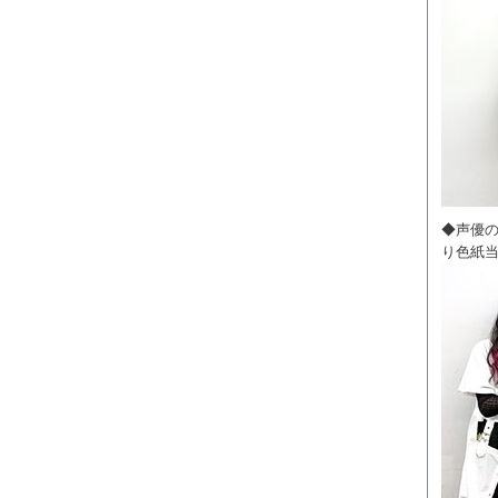
◆声優
り色紙