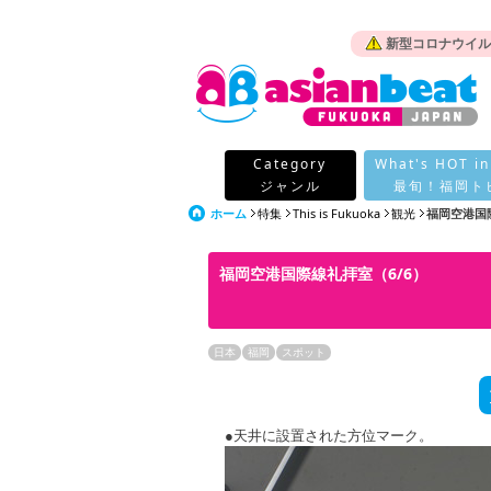
新型コロナウイル
Category
What's HOT in
ジャンル
最旬！福岡ト
ホーム
特集
This is Fukuoka
観光
福岡空港国
福岡空港国際線礼拝室（6/6）
日本
福岡
スポット
●天井に設置された方位マーク。