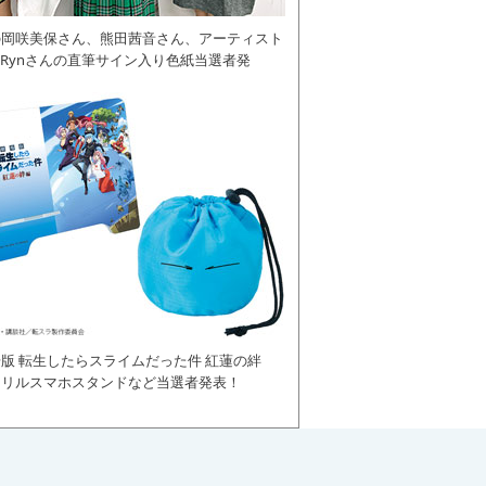
の岡咲美保さん、熊田茜音さん、アーティスト
daRynさんの直筆サイン入り色紙当選者発
版 転生したらスライムだった件 紅蓮の絆
クリルスマホスタンドなど当選者発表！