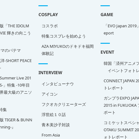
COSPLAY
GAME
「THE IDOLM
コスラボ
「EVO Japan 2019
OVIE 輝きの向こう
eport
特集コスプレを始めよう
AZA MIYUKOのドキドキ福岡
サマのパテマ
EVENT
体験記
-SHORT PEACE
韓国「済州アニメ
-
イベントフォトレ
INTERVIEW
Summer Live 201
CONNECT JAPAN 
インタビューナウ
SS-」特集 -10年目
トレポート
界最大級のアニソ
アイコン
ガンプラEXPO JAPA
フクオカクリエーターズ
2015 in FUKUOK
特集
ポート
浮世絵１０話
TIGER & BUNN
コミケットスペシャ
青木美沙子対談
inning-』
OTAKU SUMMIT 2
From Asia
ォトレポート