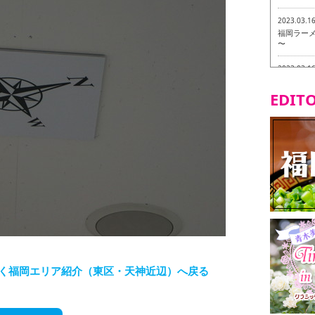
2023.03.1
福岡ラーメン
〜
2023.03.1
福龍軒
EDITO
2023.03.0
ヴィーガン
2023.03.0
磯ぎよから
食ツアー 
2023.03.0
リトルス
試食ツアー
2023.02.2
東筑軒 折
く福岡エリア紹介（東区・天神近辺）へ戻る