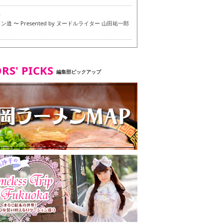
6
道 〜 Presented by ヌードルライター 山田祐一郎
6
RS' PICKS
編集部ピックアップ
7
・ベジタリアンメニュー試食ツアー in 福岡市
7
ず 博多本店 〜 ヴィーガン・ベジタリアンメニュー試
in 福岡市！〜
2
タンド大名店 〜 ヴィーガン・ベジタリアンメニュー
 in 福岡市！〜
8
尾本社うどん店