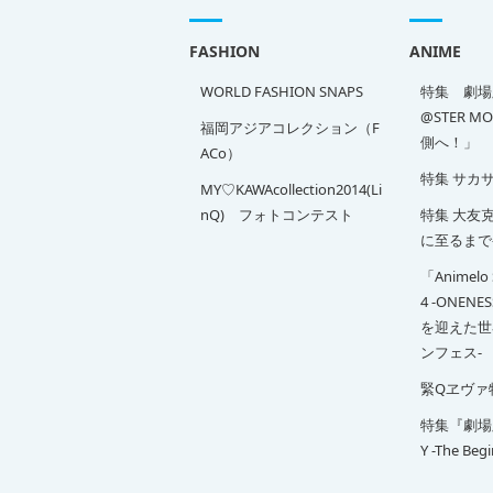
FASHION
ANIME
WORLD FASHION SNAPS
特集 劇場版
@STER M
福岡アジアコレクション（F
側へ！」
ACo）
特集 サカ
MY♡KAWAcollection2014(Li
nQ) フォトコンテスト
特集 大友克洋
に至るまで
「Animelo 
4 -ONENE
を迎えた世
ンフェス-
緊Qヱヴァ
特集『劇場版 
Y -The Beg