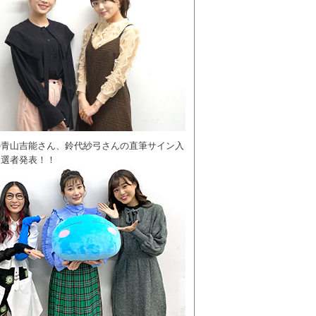
の青山吉能さん、鈴代紗弓さんの直筆サイン入
当選者発表！！