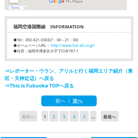
福岡空港国際線 INFORMATION
◆Tel：092-621-0303(7：00～21：30)
◆ホームページURL：
http://www.fuk-ab.co.jp/
◆住所：福岡市博多区大字下臼井767-1
⇒レポーター・ウラン、アリルと行く福岡エリア紹介（東
区・天神近辺）へ戻る
⇒This is Fukuoka TOPへ戻る
前へ
次へ
|
最初へ
1
2
3
4
5
...
最後へ