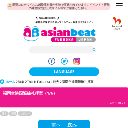
新型コロナウイルス感染症対策が各地で実施されています。イベント・店舗
の運営状況は公式サイト等でご確認ください。
LANGUAGE
ホーム
特集
This is Fukuoka
観光
日本語
福岡空港国際線礼拝室
福岡空港国際線礼拝室（1/6）
한국어
2015.10.21
簡体中文
日本
福岡
スポット
繁體中文
前へ
次へ
|