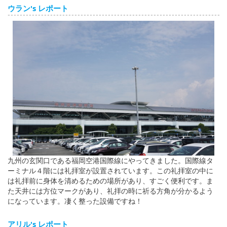
ウラン's レポート
九州の玄関口である福岡空港国際線にやってきました。国際線タ
ーミナル４階には礼拝室が設置されています。この礼拝室の中に
は礼拝前に身体を清めるための場所があり、すごく便利です。ま
た天井には方位マークがあり、礼拝の時に祈る方角が分かるよう
になっています。凄く整った設備ですね！
アリル's レポート