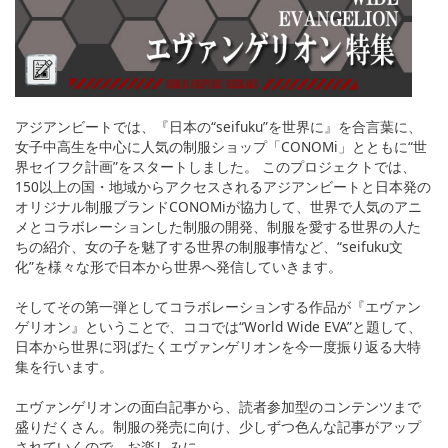
English
ภาษาไทย
tiéng Viêt
Bahasa Indonesia
アジアンビートでは、『日本の“seifuku”を世界に』を合言葉に、
女子中高生を中心に人気の制服ショップ「CONOMi」とともに“世
界セイフク計画”をスタートしました。 このプロジェクトでは、
150以上の国・地域からアクセスされるアジアンビートと日本発の
オリジナル制服ブランドCONOMiが協力して、世界で人気のアニ
メとコラボレーションした制服の開発、制服を愛する世界の人た
ちの紹介、女の子を魅了する世界の制服事情など、“seifuku文
化”を様々な形で日本から世界へ発信していきます。
そしてその第一弾としてコラボレーションする作品が『エヴァン
ゲリオン』ということで、ココでは“World Wide EVA”と題して、
日本から世界に羽ばたくエヴァンゲリオンを今一度振り返る大特
集を行います。
エヴァンゲリオンの面白記事から、読者参加型のコンテンツまで
盛りだくさん。制服の発売に向け、少しずつ色んな記事がアップ
されていくので、お楽しみに。