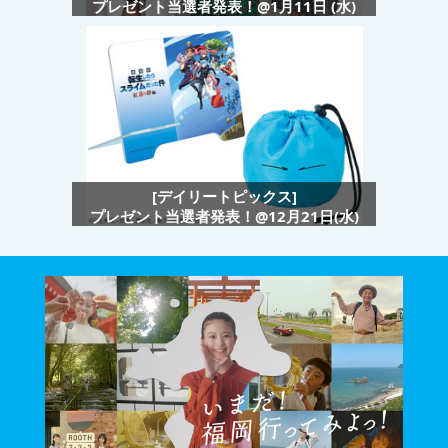
プレゼント当選者発表！@1月11日 (水)
[デイリートピックス]
プレゼント当選者発表！@12月21日(水)