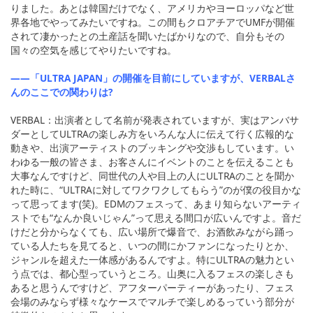
りました。あとは韓国だけでなく、アメリカやヨーロッパなど世
界各地でやってみたいですね。この間もクロアチアでUMFが開催
されて凄かったとの土産話を聞いたばかりなので、自分もその
国々の空気を感じてやりたいですね。
――「ULTRA JAPAN」の開催を目前にしていますが、VERBALさ
んのここでの関わりは?
VERBAL：出演者として名前が発表されていますが、実はアンバサ
ダーとしてULTRAの楽しみ方をいろんな人に伝えて行く広報的な
動きや、出演アーティストのブッキングや交渉もしています。い
わゆる一般の皆さま、お客さんにイベントのことを伝えることも
大事なんですけど、同世代の人や目上の人にULTRAのことを聞か
れた時に、“ULTRAに対してワクワクしてもらう”のが僕の役目かな
って思ってます(笑)。EDMのフェスって、あまり知らないアーティ
ストでも“なんか良いじゃん”って思える間口が広いんですよ。音だ
けだと分からなくても、広い場所で爆音で、お酒飲みながら踊っ
ている人たちを見てると、いつの間にかファンになったりとか、
ジャンルを超えた一体感があるんですよ。特にULTRAの魅力とい
う点では、都心型っていうところ。山奥に入るフェスの楽しさも
あると思うんですけど、アフターパーティーがあったり、フェス
会場のみならず様々なケースでマルチで楽しめるっていう部分が