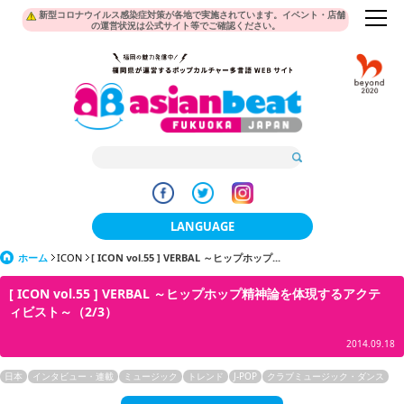
新型コロナウイルス感染症対策が各地で実施されています。イベント・店舗
の運営状況は公式サイト等でご確認ください。
LANGUAGE
ホーム
ICON
[ ICON vol.55 ] VERBAL ～ヒップホップ...
日本語
[ ICON vol.55 ] VERBAL ～ヒップホップ精神論を体現するアクテ
한국어
ィビスト～（2/3）
簡体中文
2014.09.18
繁體中文
日本
インタビュー・連載
ミュージック
トレンド
J-POP
クラブミュージック・ダンス