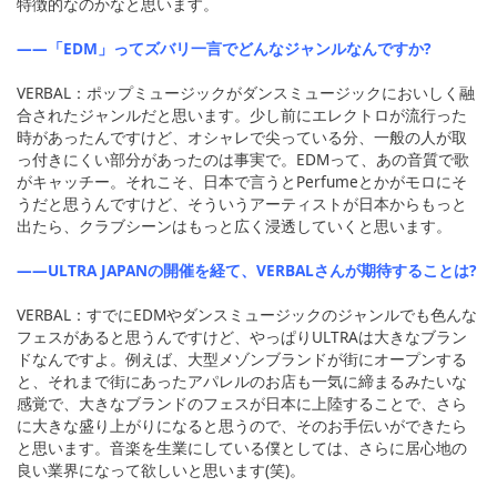
特徴的なのかなと思います。
――「EDM」ってズバリ一言でどんなジャンルなんですか?
VERBAL：ポップミュージックがダンスミュージックにおいしく融
合されたジャンルだと思います。少し前にエレクトロが流行った
時があったんですけど、オシャレで尖っている分、一般の人が取
っ付きにくい部分があったのは事実で。EDMって、あの音質で歌
がキャッチー。それこそ、日本で言うとPerfumeとかがモロにそ
うだと思うんですけど、そういうアーティストが日本からもっと
出たら、クラブシーンはもっと広く浸透していくと思います。
――ULTRA JAPANの開催を経て、VERBALさんが期待することは?
VERBAL：すでにEDMやダンスミュージックのジャンルでも色んな
フェスがあると思うんですけど、やっぱりULTRAは大きなブラン
ドなんですよ。例えば、大型メゾンブランドが街にオープンする
と、それまで街にあったアパレルのお店も一気に締まるみたいな
感覚で、大きなブランドのフェスが日本に上陸することで、さら
に大きな盛り上がりになると思うので、そのお手伝いができたら
と思います。音楽を生業にしている僕としては、さらに居心地の
良い業界になって欲しいと思います(笑)。