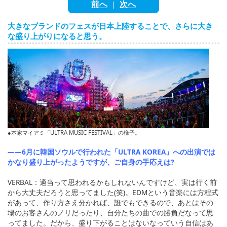
English
前へ
次へ
|
ภาษาไทย
大きなブランドのフェスが日本上陸することで、さらに大き
な盛り上がりになると思う。
tiéng Viêt
Bahasa Indonesia
●本家マイアミ「ULTRA MUSIC FESTIVAL」の様子。
――6月に韓国ソウルで行われた「ULTRA KOREA」への出演では
かなり盛り上がったようですが、ご自身の手応えは?
VERBAL：適当って思われるかもしれないんですけど、実は行く前
から大丈夫だろうと思ってました(笑)。EDMという音楽には方程式
があって、作り方さえ分かれば、誰でもできるので、あとはその
場のお客さんのノリだったり、自分たちの曲での勝負だなって思
ってました。だから、盛り下がることはないなっていう自信はあ