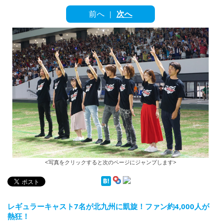
English
前へ
次へ
|
ภาษาไทย
tiéng Viêt
Bahasa Indonesia
<写真をクリックすると次のページにジャンプします>
レギュラーキャスト7名が北九州に凱旋！ファン約4,000人が
熱狂！