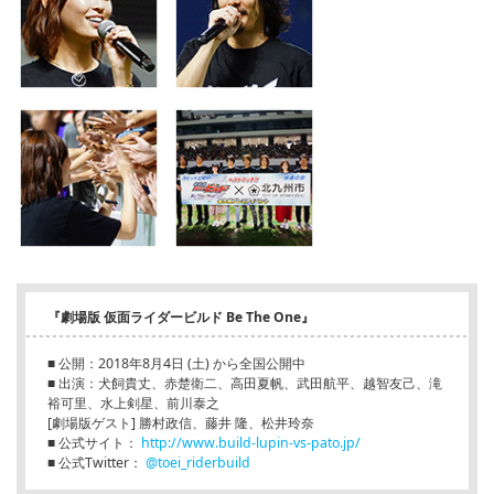
『劇場版 仮面ライダービルド Be The One』
■ 公開：2018年8月4日 (土) から全国公開中
■ 出演：犬飼貴丈、赤楚衛二、高田夏帆、武田航平、越智友己、滝
裕可里、水上剣星、前川泰之
[劇場版ゲスト] 勝村政信、藤井 隆、松井玲奈
■ 公式サイト：
http://www.build-lupin-vs-pato.jp/
■ 公式Twitter：
@toei_riderbuild