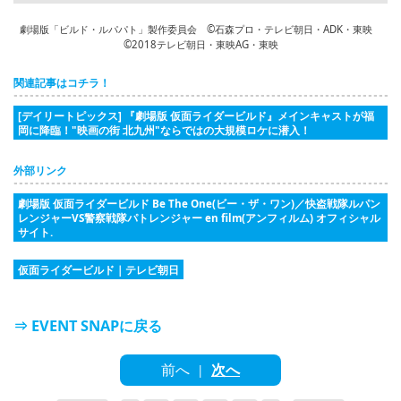
劇場版「ビルド・ルパパト」製作委員会 ©石森プロ・テレビ朝日・ADK・東映
©2018テレビ朝日・東映AG・東映
関連記事はコチラ！
[デイリートピックス] 『劇場版 仮面ライダービルド』メインキャストが福
岡に降臨！"映画の街 北九州"ならではの大規模ロケに潜入！
外部リンク
劇場版 仮面ライダービルド Be The One(ビー・ザ・ワン)／快盗戦隊ルパン
レンジャーVS警察戦隊パトレンジャー en film(アンフィルム) オフィシャル
サイト.
仮面ライダービルド｜テレビ朝日
⇒ EVENT SNAPに戻る
前へ
次へ
|