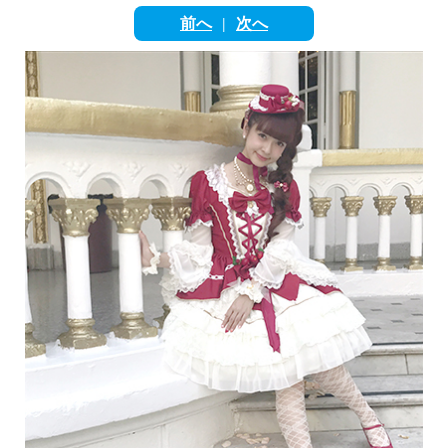
English
前へ
次へ
|
ภาษาไทย
tiéng Viêt
Bahasa Indonesia