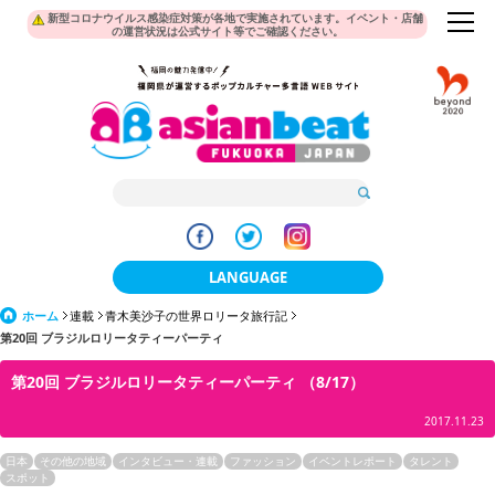
新型コロナウイルス感染症対策が各地で実施されています。イベント・店舗
の運営状況は公式サイト等でご確認ください。
LANGUAGE
ホーム
連載
青木美沙子の世界ロリータ旅行記
日本語
第20回 ブラジルロリータティーパーティ
한국어
第20回 ブラジルロリータティーパーティ （8/17）
簡体中文
2017.11.23
繁體中文
日本
その他の地域
インタビュー・連載
ファッション
イベントレポート
タレント
スポット