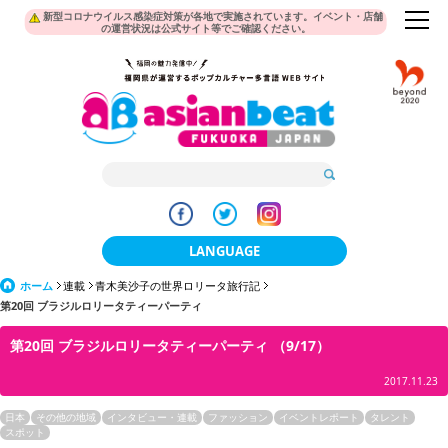
新型コロナウイルス感染症対策が各地で実施されています。イベント・店舗
の運営状況は公式サイト等でご確認ください。
LANGUAGE
ホーム
連載
青木美沙子の世界ロリータ旅行記
日本語
第20回 ブラジルロリータティーパーティ
한국어
第20回 ブラジルロリータティーパーティ （9/17）
簡体中文
2017.11.23
繁體中文
日本
その他の地域
インタビュー・連載
ファッション
イベントレポート
タレント
スポット