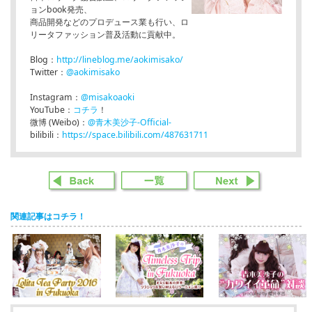
ョンbook発売、
商品開発などのプロデュース業も行い、ロ
リータファッション普及活動に貢献中。
Blog：
http://lineblog.me/aokimisako/
Twitter：
@aokimisako
Instagram：
@misakoaoki
YouTube：
コチラ
！
微博 (Weibo)：
@青木美沙子-Official-
bilibili：
https://space.bilibili.com/487631711
関連記事はコチラ！