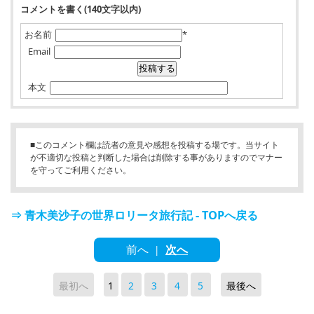
コメントを書く(140文字以内)
お名前
*
Email
本文
■このコメント欄は読者の意見や感想を投稿する場です。当サイト
が不適切な投稿と判断した場合は削除する事がありますのでマナー
を守ってご利用ください。
⇒ 青木美沙子の世界ロリータ旅行記 - TOPへ戻る
前へ
次へ
|
最初へ
1
2
3
4
5
最後へ