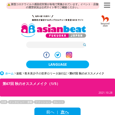
新型コロナウイルス感染症対策が各地で実施されています。イベント・店舗
の運営状況は公式サイト等でご確認ください。
LANGUAGE
ホーム
連載
青木美沙子の世界ロリータ旅行記
日本語
第67回 秋のオススメメイク
第67回 秋のオススメメイク（1/5）
한국어
2021.10.28
簡体中文
日本
インタビュー・連載
ファッション
タレント
繁體中文
前へ
次へ
|