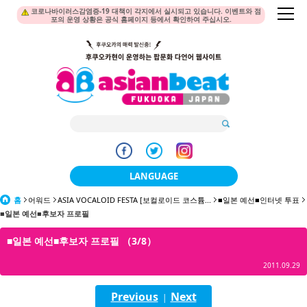
코로나바이러스감염증-19 대책이 각지에서 실시되고 있습니다. 이벤트와 점
포의 운영 상황은 공식 홈페이지 등에서 확인하여 주십시오.
LANGUAGE
홈
어워드
ASIA VOCALOID FESTA [보컬로이드 코스튬...
日本語
■일본 예선■인터넷 투표
■일본 예선■후보자 프로필
한국어
■일본 예선■후보자 프로필 （3/8）
簡体中文
2011.09.29
繁體中文
Previous
Next
|