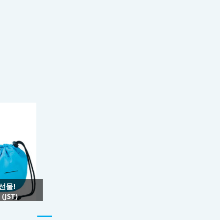
 선물!
JST)