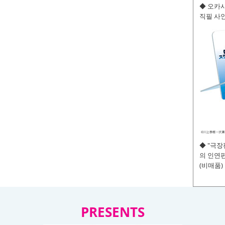
◆ 오카사
직필 사인
◆ "극
의 인연편
(비매품)
PRESENTS