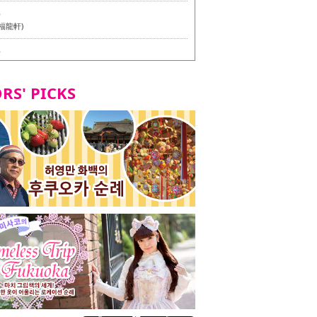
6
福龍軒)
6
멘 월드 - Presented by 누들 라이터 야마다 유이치로
RS' PICKS
7
테리언 메뉴 시식 투어 in 후쿠오카시
7
라즈 하카타 본점 / 磯ぎよからず 博多本店 - 비건・베
뉴 시식투어 in 후쿠오카시 -
2
stand 다이묘점 -비건・베지테리언 메뉴 시식투어 in 후쿠오
8
오리오본사 우동점 / 東筑軒 折尾本社うどん店