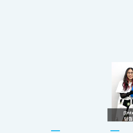
[In
당첨자