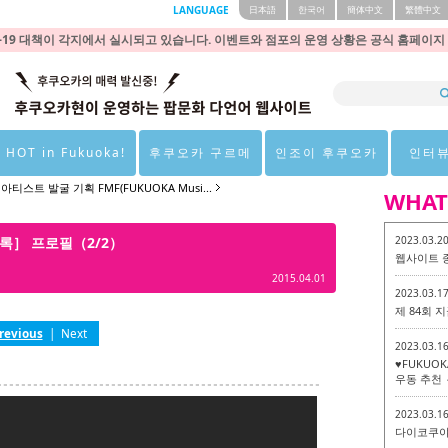
LANGUAGE
日本語
한국어
簡体中文
繁體中文
9 대책이 각지에서 실시되고 있습니다. 이벤트와 점포의 운영 상황은 공식 홈페이지
 HOT in Fukuoka!
후쿠오카 구르메
인조이 후쿠오카
인터
아티스트 발굴 기획 FMF(FUKUOKA Musi...
WHAT
［A블록］ 프로필（2/2）
2023.03.2
웹사이트 
2015.04.01
2023.03.1
제 84회
revious
|
Next
2023.03.1
♥FUKUO
우동 추천 
2023.03.1
다이코쿠야 