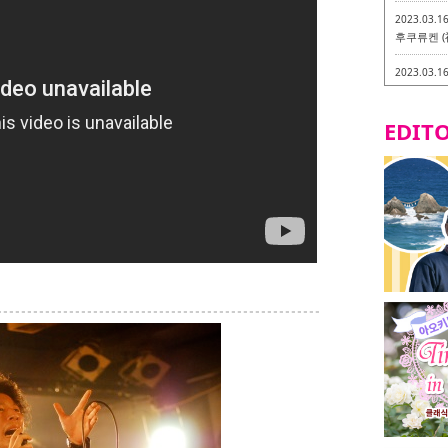
2023.03.1
후쿠류켄 (
2023.03.1
후쿠오카 라
-
EDITO
2023.03.0
비건・베지
2023.03.0
이소기요카
지테리언 메
2023.03.0
little 
카시
2023.02.2
토치쿠켄 