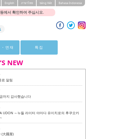
English
ภาษาไทย
tiéng Viêt
Bahasa Indonesia
 등에서 확인하여 주십시오.
뷰・연재
특집
’S NEW
0
종료 알림
7
 지금까지 감사했습니다
6
KA UDON ～누들 라이터 야마다 유이치로의 후쿠오카
～
6
(大國屋)