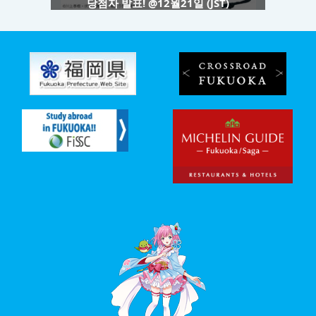
당첨자 발표! @12월21일 (JST)