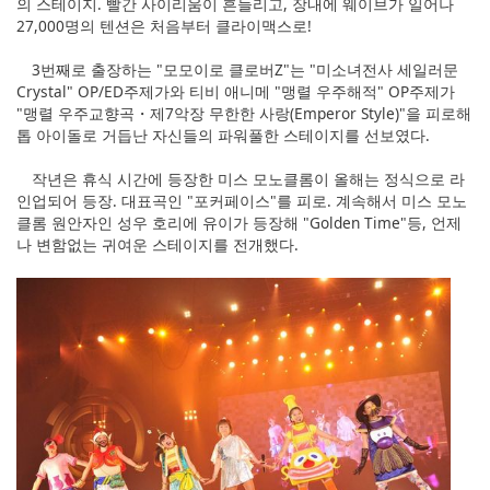
의 스테이지. 빨간 사이리움이 흔들리고, 장내에 웨이브가 일어나
27,000명의 텐션은 처음부터 클라이맥스로!
3번째로 출장하는 "모모이로 클로버Z"는 "미소녀전사 세일러문
Crystal" OP/ED주제가와 티비 애니메 "맹렬 우주해적" OP주제가
"맹렬 우주교향곡・제7악장 무한한 사랑(Emperor Style)"을 피로해
톱 아이돌로 거듭난 자신들의 파워풀한 스테이지를 선보였다.
작년은 휴식 시간에 등장한 미스 모노클롬이 올해는 정식으로 라
인업되어 등장. 대표곡인 "포커페이스"를 피로. 계속해서 미스 모노
클롬 원안자인 성우 호리에 유이가 등장해 "Golden Time"등, 언제
나 변함없는 귀여운 스테이지를 전개했다.