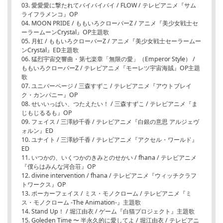
03. 愛愛愛に撃たれてバイバイバイ / FLOW / テレビアニメ『サム
ライフラメンコ』OP
04. MOON PRIDE / ももいろクローバーZ / アニメ『美少女戦士セ
ーラームーンCrystal』OP主題歌
05. 月虹 / ももいろクローバーZ / アニメ『美少女戦士セーラームー
ンCrystal』ED主題歌
06. 猛烈宇宙交響曲・第七楽章「無限の愛」（Emperor Style） /
ももいろクローバーZ / テレビアニメ『モーレツ宇宙海賊』OP主題
歌
07. ユニバーページ / 三森すずこ / テレビアニメ『アウトブレイ
ク・カンパニー』OP
08. せいいっぱい、つたえたい！ / 三森すずこ / テレビアニメ『ま
じもじるるも』OP
09. フェイス / 三澤紗千香 / テレビアニメ『白銀の意思 アルジェヴ
ォルン』ED
10. ユナイト / 三澤紗千香 / テレビアニメ『アクセル・ワールド』
ED
11. いつかの、いくつかのきみとのせかい / fhana / テレビアニメ
『僕らはみんな河合荘』OP
12. divine intervention / fhana / テレビアニメ『ウィッチクラフ
トワークス』OP
13. ポーカーフェイス / ミス・モノクローム / テレビアニメ『ミ
ス・モノクローム -The Animation-』主題歌
14. Stand Up！ / 堀江由衣 / ゲーム『白猫プロジェクト』主題歌
15. Goleden Time 〜 半永久的に愛してよ / 堀江由衣 / テレビアニ