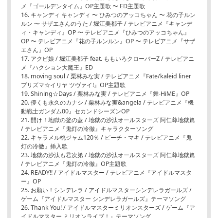
メ『ゴールデンタイム』OP主題歌 〜 ED主題歌
16. キャンディ キャンディ 〜 ひみつのアッコちゃん 〜 花の子ルン
ルン 〜 サザエさんのうた / 堀江美都子 / テレビアニメ『キャンデ
ィ・キャンディ』OP 〜 テレビアニメ『ひみつのアッコちゃん』
OP 〜 テレビアニメ『花の子ルンルン』OP 〜 テレビアニメ『サザ
エさん』OP
17. アクビ娘 / 堀江美都子 feat. ももいろクローバーZ / テレビアニ
メ『ハクション大魔王』ED
18. moving soul / 栗林みな実 / テレビアニメ『Fate/kaleid liner
プリズマ☆イリヤ ツヴァイ!』OP主題歌
19. Shining☆Days / 栗林みな実 / テレビアニメ『舞-HiME』OP
20. 儚くも永久のカナシ / 栗林みな実&angela / テレビアニメ『機
動戦士ガンダム00』セカンドシーズンOP
21. 開け！地獄の釜の蓋 / 地獄の沙汰オールスターズ 阿仁尊地獄篇
/ テレビアニメ『鬼灯の冷徹』キャラクターソング
22. キャラメル桃ジャム120％ / ピーチ・マキ / テレビアニメ『鬼
灯の冷徹』挿入歌
23. 地獄の沙汰も君次第 / 地獄の沙汰オールスターズ 阿仁尊地獄篇
/ テレビアニメ『鬼灯の冷徹』OP主題歌
24. READY!! / アイドルマスター / テレビアニメ『アイドルマスタ
ー』OP
25. お願い！シンデレラ / アイドルマスターシンデレラガールズ /
ゲーム『アイドルマスター シンデレラガールズ』テーマソング
26. Thank You! / アイドルマスターミリオンスターズ / ゲーム『ア
イドルマスター ミリオンライブ！』テーマソング