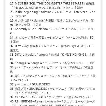
27. M@STERPIECE / THE IDOLM@STER THREE STARS!!! / 劇場版
『THE IDOLM@STER MOVIE 輝きの向こう側へ』主題歌
28. in the beginning / Kalafina / テレビアニメ『Fate/Zero』2nd
シーズンOP
29. 君の銀の庭 / Kalafina / 劇場版『魔法少女まどか☆マギカ［新
編］叛逆の物語』主題歌
30. heavenly blue / Kalafina / テレビアニメ『アルドノア・ゼロ』
OP
31. 掌 -show- / 喜多村英梨 / テレビアニメ『シドニアの騎士』ED
主題歌
32. Birth / 喜多村英梨 / テレビアニメ『神様のいない日曜日』OP
主題歌
33. Different colors / angela / 劇場版『K MISSING KINGS』主題
歌
34. Shangri-La / angela / テレビアニメ『蒼穹のファフナー』OP
35. シドニア / angela / テレビアニメ『シドニアの騎士』OP主題
歌
36. 変幻自在のマジカルスター / GRANRODEO / テレビアニメ『黒
子のバスケ』OP
37. シャニムニ / GRANRODEO
38. 慟哭ノ雨 / GRANRODEO / テレビアニメ『恋する天使アンジェ
リーク〜かがやきの明日〜』OP
39. Can Do / GRANRODEO / テレビアニメ『黒子のバスケ』OP
40. RE：BRIDGE〜Return to oneself〜 / アニサマオールスターズ
/ “アニメロサマーライブ2009-RE：BRIDGE-”テーマソング