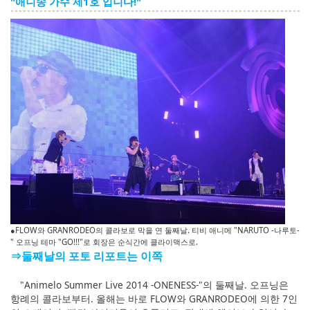
"애니송 가수 제1호 입니다!"
●FLOW와 GRANRODEO의 콜라보로 막을 연 둘째날. 티비 애니메 "NARUTO -나루토-
" 오프닝 테마 "GO!!!"로 회장은 순식간에 클라이맥스로.
⇒둘째날의 포토 리포트는 이쪽
"Animelo Summer Live 2014 -ONENESS-"의 둘째날. 오프닝은
항례의 콜라보부터. 올해는 바로 FLOW와 GRANRODEO에 의한 7인