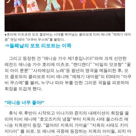
●호리에 미츠코와 모모 클로버는 시대를 뛰어넘는 콜라보로 티비 애니메 "재채기 대마
왕" 엔딩 테마 "아쿠비 무스메"를 불렀다.
⇒둘째날의 포토 리포트는 이쪽
그리고 등장한 건 "애니송 가수 제1호입니다!"라며 크게 선언한
레전드 애니송 가수 호리에 미츠코. "캔디캔디" "비밀의 앗코짱" "꽃
의 아이 룬룬" "사자에상의 노래"등 왕년의 명곡을 메들리한 후, 모
모 클로와의 콜라보로 티비 애니메 "재채기 대마왕"의 ED테마 "아쿠
비 무스메"를 불러, 누구나 따라 부를 만한 그리운 곡들을 피로하며
회장을 뜨겁게 했다.
"애니송 너무 좋아!"
휴식 뒤 후반이 시작되고 이나가와 쥰지의 내레이션이 회장을 울
리며 티비 애니메 "호오즈키의 냉철"부터 지옥의 사태 올스타즈 애
니송 지옥편이 등장. "열어라! 지옥의 가마솥" "지옥의 사태도 키미
지다이" 를 피로. 또 애니메 극중에 등장하는 지옥의 아이돌, 피치 마