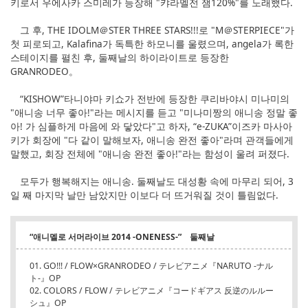
키로서 우에사카 스미레가 등장해 "캬라멜전 잼120%"를 노래했다.
그 후, THE IDOLM＠STER THREE STARS!!!로 "M＠STERPIECE"가
첫 피로되고, Kalafina가 독특한 하모니를 울렸으며, angela가 록한
스테이지를 펼친 후, 둘째날의 하이라이트로 등장한
GRANRODEO。
“KISHOW”타니야마 키쇼가 전반에 등장한 쿠리바야시 미나미의
"애니송 너무 좋아!"라는 메시지를 듣고 "미나미짱의 애니송 정말 좋
아! 가 심플하게 마음에 와 닿았다"고 하자, “e-ZUKA”이즈카 마사아
키가 회장에 "다 같이 말해보자, 애니송 완전 좋아"라며 관객들에게
말했고, 회장 전체에 "애니송 완전 좋아!"라는 함성이 울려 퍼졌다.
모두가 행복해지는 애니송. 둘째날도 대성황 속에 마무리 되어, 3
일 째 마지막 날만 남았지만 이보다 더 뜨거워질 것이 틀림없다.
“애니멜로 서머라이브 2014 -ONENESS-” 둘째날
01. GO!!! / FLOW×GRANRODEO / テレビアニメ『NARUTO -ナル
ト-』OP
02. COLORS / FLOW / テレビアニメ『コードギアス 反逆のルルー
シュ』OP