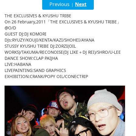
English
Previous
Next
|
ภาษาไทย
THE EXCLUSIVES & KYUSHU TRIBE
On 26 February,2011「THE EXCLUSIVES & KYUSHU TRIBE」
@O/D
tiéng Viêt
GUEST DJ:DJ KOMORI
DJs:RYUZY/KOUJI/KENTA/KAZI/SHOHEI/AYANA
Bahasa Indonesia
STUSSY KYUSHU TRIBE DJ:ZORZI(OIL
WORKS)/TAKUMA/RECONOISE(DJ LIKE＋DJ REI)/SHRO/U-LEE
DANCE SHOW:CLAP PAIJHA
LIVE:HABANA
LIVEPAINTING:SAND GRAPHICS
EXHIBITION:CRANK/POPY OIL/CONECTRIP