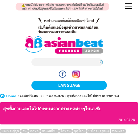
ขณะนี้ได้มีมาตราการป้องกันการแพร่ระบาดของโคโรน่าไวรัสใหม่ในแต่ละพื้นที่
กรุณาตรวจสอบข้อมูลการเคลื่อนไหวของงานกิจกรรมและร้านค้าต่างๆตามเว็บไซต์
LANGUAGE
Home
คอลัมน์พิเศษ
Culture Watch
日本語
สุขทั้งกายและใจไปกับขนมจากประเ...
สุขทั้งกายและใจไปกับขนมจากประเทศต่างๆในเอเชีย
한국어
2014.04.28
簡体中文
ประเทศ ญี่ปุ่น
จีน
เกาหลี
ประเทศไทย
ไต้หวัน
ฟุคุโอกะ
บริโภค (คุรุเมะ)
ท่องเที่ยว
繁體中文