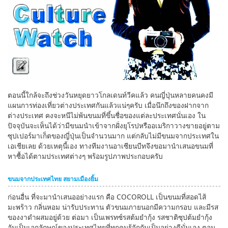
English
ภาษาไทย
tiéng Viêt
Bahasa Indonesia
ตอนนี้ใกล้จะถึงช่วงวันหยุดยาวโกลเดนท์วีคแล้ว คนญี่ปุ่นหลายคนคงมี
แผนการท่องเที่ยวต่างประเทศกันแล้วแน่ๆครับ เมื่อนึกถึงของฝากจาก
ต่างประเทศ คงจะหนีไม่พ้นขนมที่ขึ้นชื่อของแต่ละประเทศนั่นเอง ใน
ปัจจุบันจะเห็นได้ว่ามีขนมนำเข้าจากฝั่งยุโรปหรืออเมริกาวางขายอยู่ตาม
ซุปเปอร์มาเก็ตของญี่ปุ่นเป็นจำนวนมาก แต่กลับไม่มีขนมจากประเทศใน
เอเชียเลย ด้วยเหตุนี้เอง ทางทีมงานอาเซียนบีทจึงขอมานำเสนอขนมที่
หาซื้อได้ตามประเทศต่างๆ พร้อมรูปภาพประกอบครับ
ขนมจากประเทศไทย สยามเมืองยิ้ม
ก่อนอื่น ที่จะมานำเสนออย่างแรก คือ COCOROLL เป็นขนมที่สอดไส้
มะพร้าว กลิ่นหอม น่ารับประทาน ตัวขนมภายนอกมีความกรอบ และมีรส
ของงาดำผสมอยู่ด้วย ต่อมา เป็นเพรทซ์รสต้มยำกุ้ง รสชาติซุปต้มยำกุ้ง
อันเป็นเอกลักษณ์ของประเทศไทยที่ทุกคนรู้จักกันเป็นอย่างดีนั่นเอง ตอน