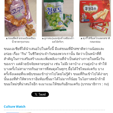
▲ขนมที่คล้ายขนมปังเคลือบ
▲ลูกรสองุ่นอมชุ่มช่ำเหมือนน้ำ
▲คุกกี้ไส้ช็อคโกแลตรสชาติ
น้ำตาลกรุบกรอบ
ผลไม้จริงๆ
กลมกล่อม
ขนมเอเชียที่ได้นำเสนอไปในครั้งนี้ มีแต่ขนมที่มีรสชาติหวานน้อยและ
อร่อย เรื่อง “กิน” ในชีวิตประจำวันของพวกเรานั้น จัดว่าเป็นหน้าที่ที่
สำคัญในการเสริมสร้างและเพิ่มพลังงานที่จำเป็นต่อร่างกายในหนึ่งวัน
ของเรา แต่ด้วยปัจจัยหลายๆอย่าง เช่น ไม่มีเวลาบ้าง งานยุ่งบ้าง ทำให้
บางครั้งไม่สามารถกินอาหารที่สมดุลในทุกๆ มื้อได้ใช่ไหมล่ะครับ บาง
ครั้งจึงเผลอที่จะหยิบขนมเข้าปากไปโดยไม่รู้ตัว ขนมที่กินเข้าไปได้ง่ายๆ
นั้นเองที่ทำให้พวกเราอิ่มท้องขึ้นมาได้ไม่มากก็น้อย ในโอกาสหน้าถ้ามี
ขนมใหม่ๆที่น่าสนใจอีก จะมาแนะให้ชมกันอีกนะครับ (บรรณาธิการ : กง)
Culture Watch