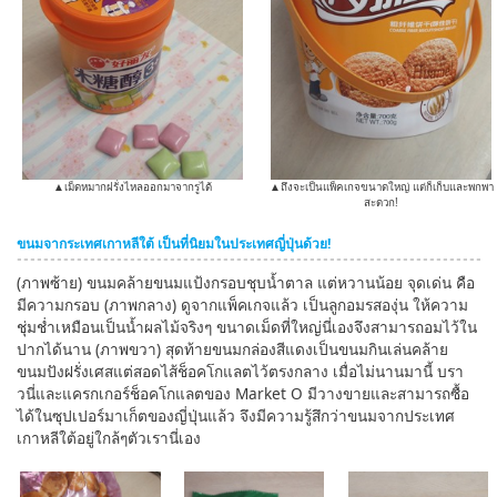
▲เม็ดหมากฝรั่งไหลออกมาจากรูได้
▲ถึงจะเป็นแพ็คเกจขนาดใหญ่ แต่ก็เก็บและพกพา
สะดวก!
ขนมจากระเทศเกาหลีใต้ เป็นที่นิยมในประเทศญี่ปุ่นด้วย!
(ภาพซ้าย) ขนมคล้ายขนมแป้งกรอบชุบน้ำตาล แต่หวานน้อย จุดเด่น คือ
มีความกรอบ (ภาพกลาง) ดูจากแพ็คเกจแล้ว เป็นลูกอมรสองุ่น ให้ความ
ชุ่มช่ำเหมือนเป็นน้ำผลไม้จริงๆ ขนาดเม็ดที่ใหญ่นี่เองจึงสามารถอมไว้ใน
ปากได้นาน (ภาพขวา) สุดท้ายขนมกล่องสีแดงเป็นขนมกินเล่นคล้าย
ขนมปังฝรั่งเศสแต่สอดไส้ช็อคโกแลตไว้ตรงกลาง เมื่อไม่นานมานี้ บรา
วนี่และแครกเกอร์ช็อคโกแลตของ Market O มีวางขายและสามารถซื้อ
ได้ในซุปเปอร์มาเก็ตของญี่ปุ่นแล้ว จึงมีความรู้สึกว่าขนมจากประเทศ
เกาหลีใต้อยู่ใกล้ๆตัวเรานี่เอง