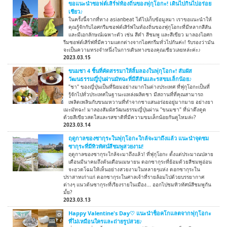
ขอแนะนำซอฟต์เสิร์ฟท้องถิ่นของฟุกุโอกะ! เดินไปกินไปอร่อย
เชียว♪
ในครั้งนี้จากที่ทาง asianbeat ได้ไปเก็บข้อมูลมา เราขอแนะนำให้
คุณรู้จักกับไอศกรีมซอฟต์เสิร์ฟในท้องถิ่นของฟุกุโอกะที่มีหลากสีสัน
และมีเอกลักษณ์เฉพาะตัว เช่น สีดำ สีชมพู และสีเขียว มาลองไอศก
รีมซอฟต์เสิร์ฟที่มีความแตกต่างจากไอศกรีมทั่วไปกันค่ะ! รับรองว่ามัน
จะเป็นความทรงจำหนึ่งในการเดินทางของคุณเชียวเลยหล่ะค่ะ♪
2023.03.15
ขนมชา 4 ชิ้นที่คัดสรรมาให้ลิ้มลองในฟุกุโอกะ! สัมผัส
วัฒนธรรมญี่ปุ่นผ่านมัทฉะที่มีสีสันและรสขมเล็กน้อย♪
"ชา" ของญี่ปุ่นเป็นที่นิยมอย่างมากในต่างประเทศ ที่ฟุกุโอกะเป็นที่
รู้จักไปทั่วประเทศในฐานะแหล่งผลิตชา มีสถานที่ที่คุณสามารถ
เพลิดเพลินกับขนมหวานที่ทำจากชาแสนอร่อยอยู่มากมาย อย่างยา
เมะมัทฉะ! มาลองสัมผัสวัฒนธรรมญี่ปุ่นผ่าน "ขนมชา" ที่น่าดึงดูด
ด้วยสีเขียวสดใสและรสชาติที่มีความขมเล็กน้อยกันดูไหมล่ะ?
2023.03.14
ฤดูกาลของซากุระในฟุกุโอกะใกล้จะมาถึงแล้ว แนะนำจุดชม
ซากุระที่มีทิวทัศน์สีชมพูสวยงาม!
ฤดูกาลของซากุระใกล้จะมาถึงแล้ว! ที่ฟุกุโอกะ ตั้งแต่ประมาณปลาย
เดือนมีนาคมถึงต้นเดือนเมษายน ดอกซากุระที่ย้อมด้วยสีชมพูอ่อน
จะอวดโฉมให้เห็นอย่างสวยงามในหลายๆแห่ง ดอกซากุระใน
ปราสาทเก่าแก่ ดอกซากุระในศาลเจ้าที่รายล้อมไปด้วยบรรยากาศ
ต่างๆ แนวต้นซากุระที่เรียงรายในเมือง... ออกไปชมทิวทัศน์สีชมพูกัน
มั้ย?
2023.03.13
Happy Valentine's Day♡ แนะนำช็อคโกแลตจากฟุกุโอกะ
ที่ไม่เหมือนใครและถ่ายรูปสวย♪