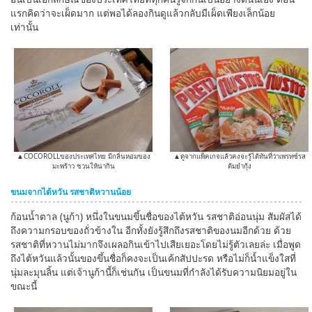
แรกคิดว่าจะเผ็ดมาก แต่พอได้ลองกินดูแล้วกลับมีเผ็ดเพียงเล็กน้อย
เท่านั้น
▲COCOROLLของประเทศไทย มีกลิ่นหอมของ
▲ดูจากแพ็คเกจแล้วคงจะรู้ได้ทันที่ว่าเพรทซ์รส
มะพร้าว ชวนให้น่ากิน
ต้มยำกุ้ง
ขนมจากไต้หวัน รสชาติหวานน้อย
ก้อนน้ำตาล (นูก้า) หนึ่งในขนมขึ้นชื่อของไต้หวัน รสชาติอ่อนนุ่ม สัมผัสได้
ถึงความกรอบของถั่วข้างใน อีกทั้งยังรู้สึกถึงรสชาติของนมอีกด้วย ด้วย
รสชาติที่หวานไม่มากจึงเผลอกินเข้าไปเสียเยอะโดยไม่รู้ตัวเลยล่ะ เมื่อพูด
ถึงไต้หวันแล้วนั้นของขึ้นชื่อก็คงจะเป็นเค้กสัปปะรด หรือไม่ก็น้ำแข็งใสที่
นุ่มละมุนลิ้น แต่เจ้านูก้านี้ก็เช่นกัน เป็นขนมที่กำลังได้รับความนิยมอยู่ใน
ขณะนี้