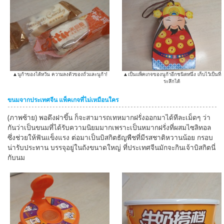
▲นูก้าของไต้หวัน ความลงตัวของถั่วและนูก้า!
▲เป็นแพ็คเกจของนูก้าอีกชนิดหนึ่ง เก็บไว้เป็นที่
ระลึกได้
ขนมจากประเทศจีน แพ็คเกจที่ไม่เหมือนใคร
(ภาพซ้าย) พอดึงฝาขึ้น ก็จะสามารถเทหมากฝรั่งออกมาได้ทีละเม็ดๆ ว่า
กันว่าเป็นขนมที่ได้รับความนิยมมากเพราะเป็นหมากฝรั่งที่ผสมไซลิทอล
ซึ่งช่วยให้ฟันแข็งแรง ต่อมาเป็นบิสกิตธัญพืชที่มีรสชาติหวานน้อย กรอบ
น่ารับประทาน บรรจุอยู่ในถังขนาดใหญ่ ที่ประเทศจีนมักจะกินเจ้าบิสกิตนี่
กับนม