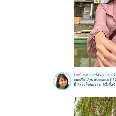
Stefi
: ทอดสดๆร้อนๆเลยค่ะ ฉ
อมเปรี้ยว Ayu แบ่งของเขาให
ที่ได้ลองทั้งสองรสชาติซึ่งทั้ง