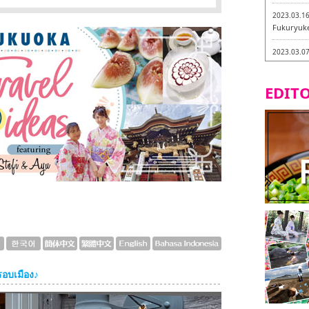
2023.03.1
Fukuryuk
2023.03.0
Isogiyokar
ในเมืองฟุก
EDITO
2023.03.0
ทัวร์ชิมเมน
2023.03.0
little stan
กะ -
2023.02.2
Tochiku
2023.02.2
Maruyos
รอบเมือง♪