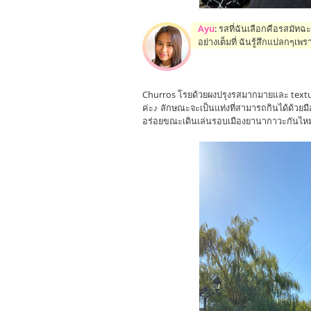
Ayu
: รสที่ฉันเลือกคือรสมัทฉ
อย่างเต็มที่ ฉันรู้สึกแปลกๆเพ
Churros โรยด้วยผงปรุงรสมากมายและ textur
ค่ะ♪ ลักษณะจะเป็นแท่งที่สามารถกินได้ด้วย
อร่อยขณะเดินเล่นรอบเมืองยานากาวะกันไ