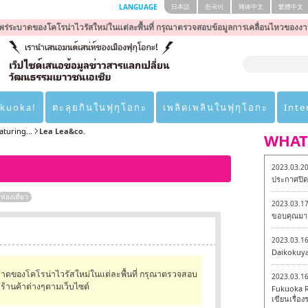
LANGUAGE
日本語
한국어
簡体中文
繁體中文
ร่ระบาดของโคโรน่าไวรัสใหม่ในแต่ละพื้นที่ กรุณาตรวจสอบข้อมูลการเคลื่อนไหวของงา
ukuoka!
ตะลุยกินในฟุกุโอกะ
เพลิดเพลินในฟุกุโอกะ
Inte
turing...
Lea Lea&co.
WHAT
2023.03.2
ประกาศปิดเ
ท่องเที่ยว
2023.03.1
ขอบคุณมาก
2023.03.1
Daikokuy
บาดของโคโรน่าไวรัสใหม่ในแต่ละพื้นที่ กรุณาตรวจสอบ
2023.03.1
้านค้าต่างๆตามเว็บไซต์
Fukuoka R
เขียนเรื่องร