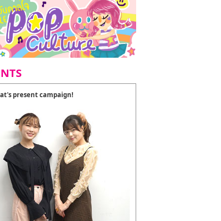
ENTS
at's present campaign!