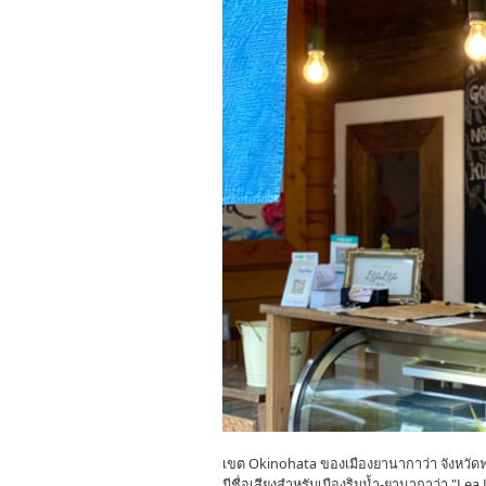
เขต Okinohata ของเมืองยานากาว่า จังหวัดฟุ
มีชื่อเสียงสำหรับเมืองริมน้ำ-ยานากาว่า "Lea