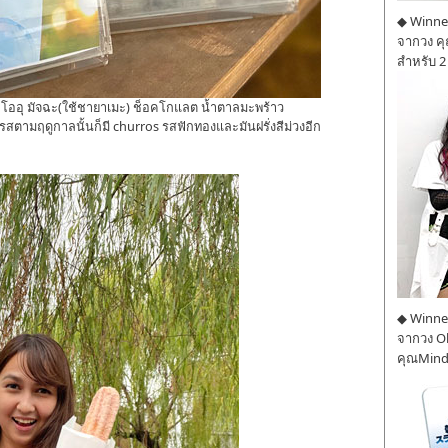
◆ Winner
จากวง ค
สำหรับ 2
าโออุ มัจฉะ(ใช้ชายาเมะ) ช็อคโกแลต น้ำตาลมะพร้าว
สตามฤดูกาลนั้นก็มี churros รสฟักทองและมันฝรั่งสีม่วงอีก
◆ Winner
จากวง O
คุณMind