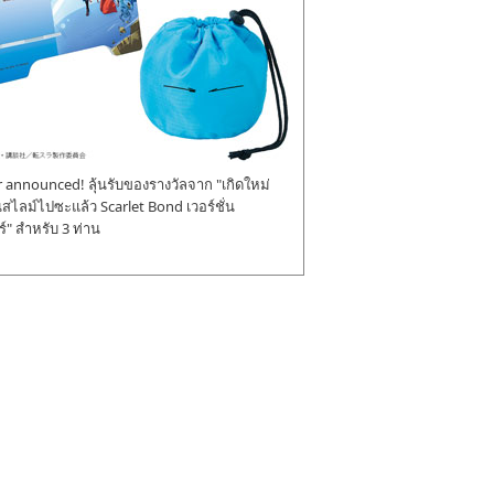
announced! ลุ้นรับของรางวัลจาก "เกิดใหม่
ป็นสไลม์ไปซะแล้ว Scarlet Bond เวอร์ชั่น
" สำหรับ 3 ท่าน