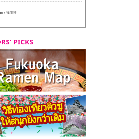
6
en / 福龍軒
7
azu สาขาหลักฮากาตะ - ทัวร์ชิมเมนูวีแกนและมังสวิรัติ
ุโอกะ -
RS' PICKS
7
ูวีแกนและมังสวิรัติในเมืองฟุกุโอกะ
2
d Daimyo - ทัวร์ชิมเมนูวีแกนและมังสวิรัติในเมืองฟุกุโอ
8
ken Orio Honsha Udon-ten / 東筑軒 折尾本社うどん店
7
hi Shokudo / 丸好食堂