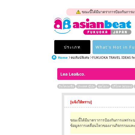
ขณะนี้ได้มีมาตราการป้องกันการแพ
ประเภท
What's Hot in F
Home
คอลัมน์พิเศษ
FUKUOKA TRAVEL IDEAS fea
Lea Lea&co.
อินโดเนเชีย
ประเทศ ญี่ปุ่น
ฟุคุโอกะ
บริโภค (คุรุเมะ)
[แจ้งให้ทราบ]
ขณะนี้ได้มีมาตราการป้องกันการแพร่ระ
ข้อมูลการเคลื่อนไหวของงานกิจกรรมและร