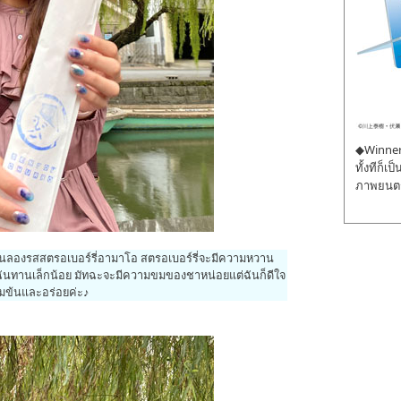
◆Winner 
ทั้งทีก็เ
ภาพยนตร์
ันลองรสสตรอเบอร์รี่อามาโอ สตรอเบอร์รี่จะมีความหวาน
้ฉันทานเล็กน้อย มัทฉะจะมีความขมของชาหน่อยแต่ฉันก็ดีใจ
เข้มข้นและอร่อยค่ะ♪