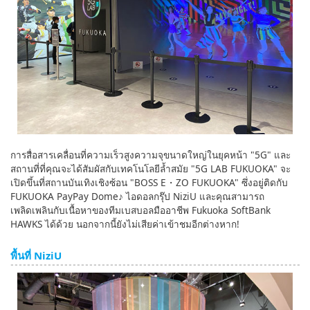
การสื่อสารเคลื่อนที่ความเร็วสูงความจุขนาดใหญ่ในยุคหน้า "5G" และ
สถานที่ที่คุณจะได้สัมผัสกับเทคโนโลยีล้ำสมัย "5G LAB FUKUOKA" จะ
เปิดขึ้นที่สถานบันเทิงเชิงซ้อน "BOSS E・ZO FUKUOKA" ซึ่งอยู่ติดกับ
FUKUOKA PayPay Dome♪ ไอดอลกรุ๊ป NiziU และคุณสามารถ
เพลิดเพลินกับเนื้อหาของทีมเบสบอลมืออาชีพ Fukuoka SoftBank
HAWKS ได้ด้วย นอกจากนี้ยังไม่เสียค่าเข้าชมอีกต่างหาก!
พื้นที่ NiziU