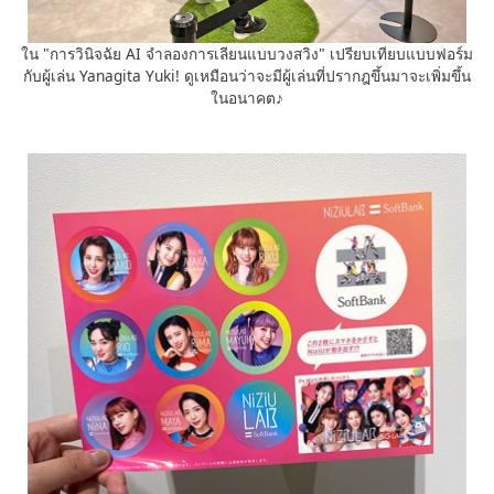
ใน "การวินิจฉัย AI จำลองการเลียนแบบวงสวิง" เปรียบเทียบแบบฟอร์ม
กับผู้เล่น Yanagita Yuki! ดูเหมือนว่าจะมีผู้เล่นที่ปรากฎขึ้นมาจะเพิ่มขึ้น
ในอนาคต♪