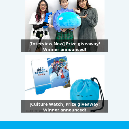
[Interview Now] Prize giveaway!
Winner announced!
[Culture Watch] Prize giveaway!
Winner announced!