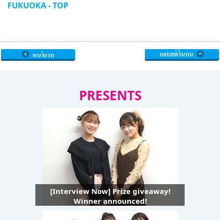
FUKUOKA - TOP
PRESENTS
[Interview Now] Prize giveaway!
Winner announced!