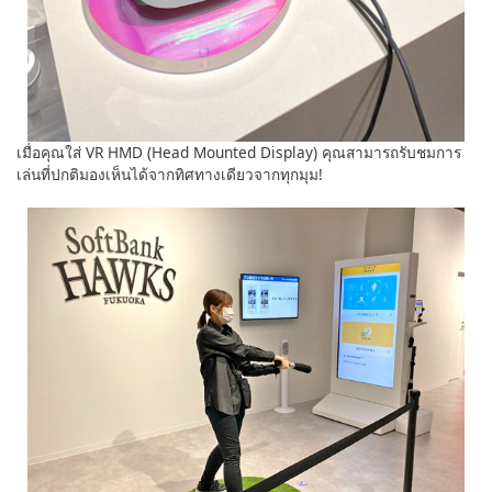
เมื่อคุณใส่ VR HMD (Head Mounted Display) คุณสามารถรับชมการ
เล่นที่ปกติมองเห็นได้จากทิศทางเดียวจากทุกมุม!