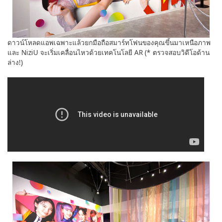
ดาวน์โหลดแอพเฉพาะแล้วยกมือถือสมาร์ทโฟนของคุณขึ้นมาเหนือภาพ
และ NiziU จะเริ่มเคลื่อนไหวด้วยเทคโนโลยี AR (* ตรวจสอบวิดีโอด้าน
ล่าง!)