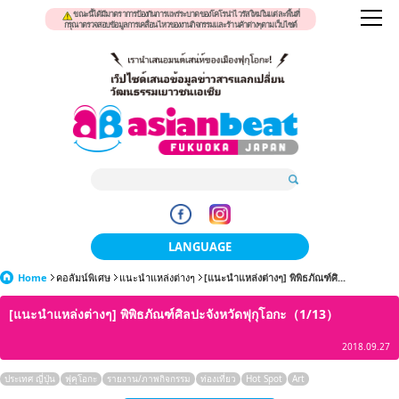
ขณะนี้ได้มีมาตราการป้องกันการแพร่ระบาดของโคโรน่าไวรัสใหม่ในแต่ละพื้นที่
กรุณาตรวจสอบข้อมูลการเคลื่อนไหวของงานกิจกรรมและร้านค้าต่างๆตามเว็บไซต์
LANGUAGE
Home
คอลัมน์พิเศษ
แนะนำแหล่งต่างๆ
日本語
[แนะนำแหล่งต่างๆ] พิพิธภัณฑ์ศิ...
[แนะนำแหล่งต่างๆ] พิพิธภัณฑ์ศิลปะจังหวัดฟุกุโอกะ（1/13）
한국어
2018.09.27
簡体中文
ประเทศ ญี่ปุ่น
ฟุคุโอกะ
รายงาน/ภาพกิจกรรม
ท่องเที่ยว
Hot Spot
Art
繁體中文