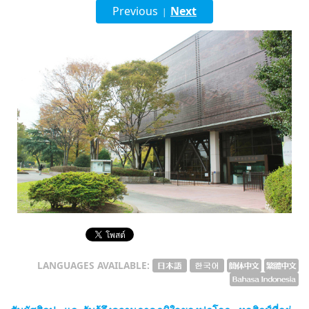
Previous
Next
|
English
ภาษาไทย
tiéng Viêt
Bahasa Indonesia
LANGUAGES AVAILABLE: