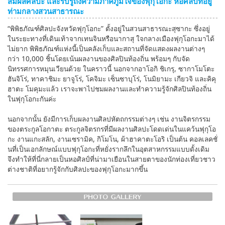
สัมผัสศิลปะ และรับรู้ถึงความภาคภูมิใจของฟุกุโอกะ หอศิลป์ที่อยู่
ท่ามกลางสวนสาธารณะ
“พิพิธภัณฑ์ศิลปะจังหวัดฟุกุโอกะ” ตั้งอยู่ในสวนสาธารณะสุซากะ ซึ่งอยู่
ในระยะทางที่เดินเท้าจากเทนจินหรือนากาสุ ใจกลางเมืองฟุกุโอกะมาได้
ไม่ยาก พิพิธภัณฑ์แห่งนี้เป็นคลังเก็บและสถานที่จัดแสดงผลงานต่างๆ
กว่า 10,000 ชิ้นโดยเน้นผลงานของศิลปินท้องถิ่น พร้อมๆ กับจัด
นิทรรศการหมุนเวียนด้วย ในคราวนี้ นอกจากอาโอกิ ชิเกรุ, ซากาโมโตะ
ฮันจิโร่, ทาคาชิมะ ยาจูโร่, โคจิมะ เซ็นซาบุโร่, โนมิยามะ เกียวจิ และคิคุ
ฮาตะ โมคุมะแล้ว เราจะพาไปชมผลงานและทำความรู้จักศิลปินท้องถิ่น
ในฟุกุโอกะกันค่ะ
นอกจากนั้น ยังมีการเก็บผลงานศิลปหัตถกรรมต่างๆ เช่น งานจิตรกรรม
ของตระกูลโอกาตะ ตระกูลจิตรกรที่มีผลงานศิลปะโดดเด่นในแคว้นฟุกุโอ
กะ งานแกะสลัก, งานเซรามิค, กิโมโน, ผ้าฮาคาตะโอริ เป็นต้น คอลเลคชั่
นที่เป็นเอกลักษณ์แบบฟุกุโอกะที่หยั่งรากลึกในอุตสาหกรรมแบบดั้งเดิม
จึงทำให้ที่นี่กลายเป็นหอศิลป์ที่น่ามาเยือนในสายตาของนักท่องเที่ยวชาว
ต่างชาติที่อยากรู้จักกับศิลปะของฟุกุโอกะมากขึ้น