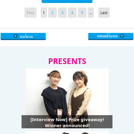
First
1
2
3
4
5
...
Last
PRESENTS
[Interview Now] Prize giveaway!
Winner announced!